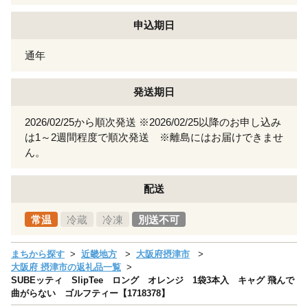
申込期日
通年
発送期日
2026/02/25から順次発送 ※2026/02/25以降のお申し込み
は1～2週間程度で順次発送 ※離島にはお届けできませ
ん。
配送
常温
冷蔵
冷凍
別送不可
まちから探す
近畿地方
大阪府摂津市
大阪府 摂津市の返礼品一覧
SUBEッティ SlipTee ロング オレンジ 1袋3本入 キャグ 飛んで
曲がらない ゴルフティー【1718378】