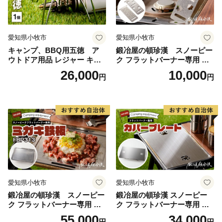
愛知県小牧市
愛知県小牧市
キャンプ、BBQ用五徳 ア
鍛冶屋の頓珍漢 スノーピー
ウトドア用品 レジャー キャ
ク フラットバーナー専用 エ
ンプ バーベキュー BBQ 五徳
クステンションホルダープレ
26,000
10,000
円
円
ート IGT (2種から選べる) [05
0S46]
愛知県小牧市
愛知県小牧市
鍛冶屋の頓珍漢 スノーピー
鍛冶屋の頓珍漢 スノーピー
ク フラットバーナー専用 ミ
ク フラットバーナー専用 蓋
ガキ鉄板 FBP313 7.5mm厚 I
カバープレート IGT アウトド
55,000
34,000
円
円