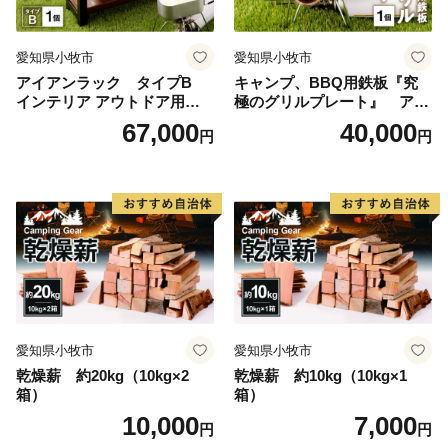
愛知県小牧市
愛知県小牧市
アイアンラック タイプB
キャンプ、BBQ用鉄板『究
インテリア アウトドア用品
極のグリルプレート』 アウ
レジャー キャンプ
トドア用品 レジャー キャン
67,000
40,000
円
円
プ バーベキュー BBQ 鉄板
愛知県小牧市
愛知県小牧市
乾燥薪 約20kg（10kg×2
乾燥薪 約10kg（10kg×1
箱）
箱）
10,000
7,000
円
円