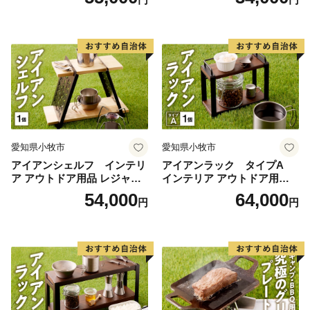
GT アウトドア [050S47]
ア [050S48]
愛知県小牧市
愛知県小牧市
アイアンシェルフ インテリ
アイアンラック タイプA
ア アウトドア用品 レジャー
インテリア アウトドア用品
キャンプ ブックスタンド 小
レジャー キャンプ 飾り棚 小
54,000
64,000
円
円
物収納 飾り棚
物置き