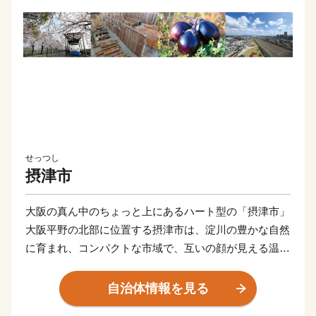
せっつし
摂津市
大阪の真ん中のちょっと上にあるハート型の「摂津市」
大阪平野の北部に位置する摂津市は、淀川の豊かな自然
に育まれ、コンパクトな市域で、互いの顔が見える温か
いまちです。
また、都心に近く通勤通学の利便性が良いだけではな
自治体情報を見る
く、「新幹線鳥飼車両基地」「阪急電鉄正雀工場」もあ