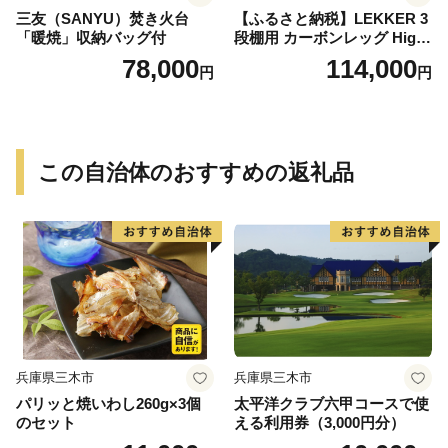
三友（SANYU）焚き火台
【ふるさと納税】LEKKER 3
「暖焼」収納バッグ付
段棚用 カーボンレッグ High
3 2脚 キャンプ アウトドア ソ
78,000
114,000
円
円
ロキャン カーボン アウトド
ア用品 レジャー 軽量 丈夫 持
ち運び 野外 キャンプギア テ
ーブル板用 絆ウェルド 愛知
県 小牧市 送料無料
この自治体のおすすめの返礼品
兵庫県三木市
兵庫県三木市
パリッと焼いわし260g×3個
太平洋クラブ六甲コースで使
のセット
える利用券（3,000円分）