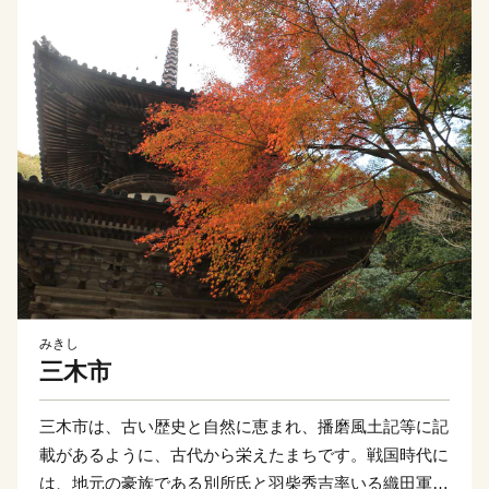
みきし
三木市
三木市は、古い歴史と自然に恵まれ、播磨風土記等に記
載があるように、古代から栄えたまちです。戦国時代に
は、地元の豪族である別所氏と羽柴秀吉率いる織田軍に