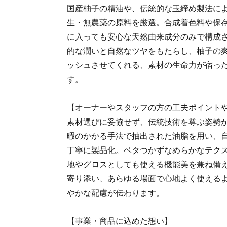
国産柚子の精油や、伝統的な玉締め製法に
生・無農薬の原料を厳選。合成着色料や保
に入っても安心な天然由来成分のみで構成
的な潤いと自然なツヤをもたらし、柚子の
ッシュさせてくれる、素材の生命力が宿っ
す。
【オーナーやスタッフの方の工夫ポイント
素材選びに妥協せず、伝統技術を尊ぶ姿勢
暇のかかる手法で抽出された油脂を用い、
丁寧に製品化。ベタつかずなめらかなテク
地やグロスとしても使える機能美を兼ね備
寄り添い、あらゆる場面で心地よく使える
やかな配慮が伝わります。
【事業・商品に込めた想い】