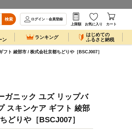
検索
ログイン・会員登録
上限額
お気に入り
カート
はじめての
ランキング
ーン
ふるさと納税
ギフト 綾部市 / 株式会社京都ちどりや［BSCJ007］
ーガニック ユズ リップバ
リップ スキンケア ギフト 綾部
都ちどりや［BSCJ007］