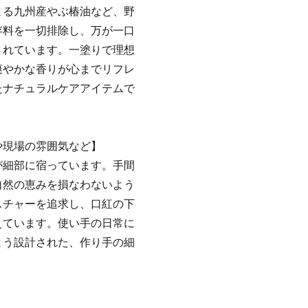
よる九州産やぶ椿油など、野
存料を一切排除し、万が一口
されています。一塗りで理想
爽やかな香りが心までリフレ
たナチュラルケアアイテムで
や現場の雰囲気など】
が細部に宿っています。手間
自然の恵みを損なわないよう
スチャーを追求し、口紅の下
えています。使い手の日常に
よう設計された、作り手の細