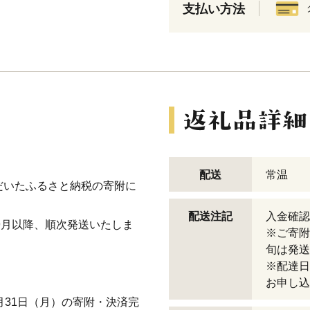
支払い方法
配送
常温
ただいたふるさと納税の寄附に
配送注記
入金確認
年9月以降、順次発送
いたしま
※ご寄附
旬は発送
※配達日
お申し込
8月31日（月）の寄附・決済完