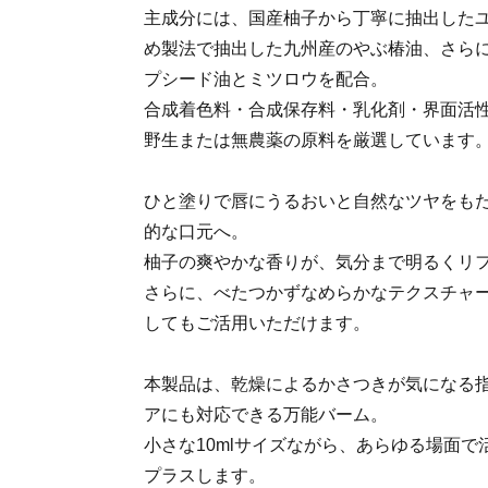
主成分には、国産柚子から丁寧に抽出した
め製法で抽出した九州産のやぶ椿油、さら
プシード油とミツロウを配合。
合成着色料・合成保存料・乳化剤・界面活
野生または無農薬の原料を厳選しています
ひと塗りで唇にうるおいと自然なツヤをも
的な口元へ。
柚子の爽やかな香りが、気分まで明るくリ
さらに、べたつかずなめらかなテクスチャ
してもご活用いただけます。
本製品は、乾燥によるかさつきが気になる
アにも対応できる万能バーム。
小さな10mlサイズながら、あらゆる場面
プラスします。