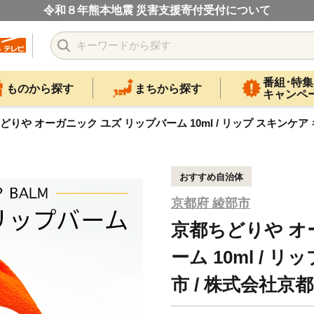
令和８年熊本地震 災害支援寄付受付について
番組･特集
ものから探す
まちから探す
キャンペ
どりや オーガニック ユズ リップバーム 10ml / リップ スキンケア 
おすすめ自治体
京都府 綾部市
京都ちどりや オ
ーム 10ml / 
市 / 株式会社京