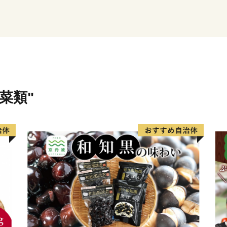
また、県内でもトップクラ
では、年間を通じて“海の味
そのほか、海や自然を活か
ぜひ、旭市をご堪能くださ
菜類"
●旭市ふるさと応援寄附につ
旭市外にお住まいの個人の
のＰＲも兼ねて特産品など
【ご注意】
※特典商品の送付は、旭市
だきます。