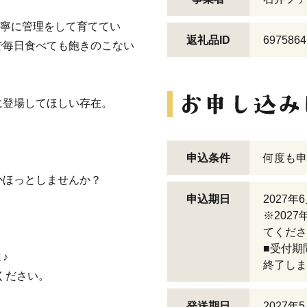
丁寧に管理をして育ててい
返礼品ID
6975864
で毎日食べても飽きのこない
に登場してほしい存在。
申込条件
何度も申
かほっとしませんか？
申込期日
2027年
※2027
てくださ
■受付期
♪
終了しま
ください。
発送期日
2027年