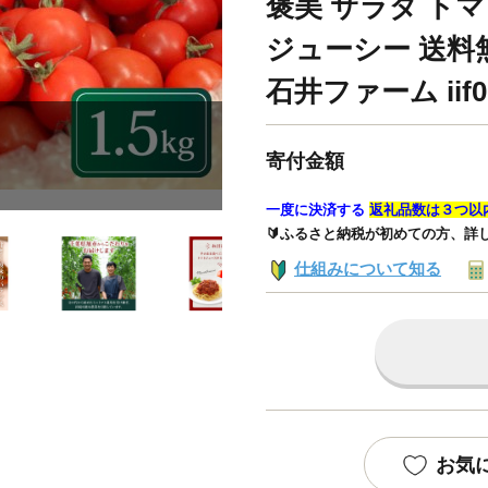
褒美 サラダ ト
ジューシー 送料
石井ファーム iif0
寄付金額
一度に決済する
返礼品数は３つ以
🔰ふるさと納税が初めての方、詳
仕組みについて知る
お気