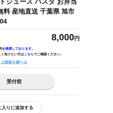
マトジュース パスタ お弁当
無料 産地直送 千葉県 旭市
04
8,000
円
内
を推奨しております。
しく知りたい方は
こちら
でご確認ください。
上限額を調べる
受付前
に入りに追加する