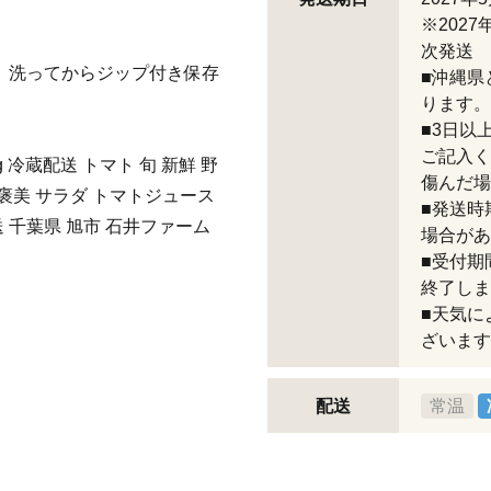
※202
次発送
、洗ってからジップ付き保存
■沖縄県
ります。
■3日以
ご記入く
 冷蔵配送 トマト 旬 新鮮 野
傷んだ場
ご褒美 サラダ トマトジュース
■発送時
 千葉県 旭市 石井ファーム
場合があ
■受付期
終了しま
■天気に
ざいます
配送
常温