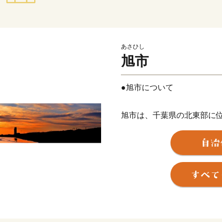
あさひし
旭市
●旭市について
旭市は、千葉県の北東部に
ら約８０Kmほどの場所にあ
南部は美しい弓状の九十九
れる広大な穀倉地帯となだ
ます。
年間平均気温１５℃と温暖
ており、農産物、畜産物と
す。