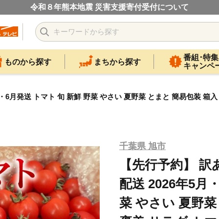
令和８年熊本地震 災害支援寄付受付について
番組･特集
ものから探す
まちから探す
キャンペ
5月・6月発送 トマト 旬 新鮮 野菜 やさい 夏野菜 とまと 簡易包装 
千葉県 旭市
【先行予約】 訳あ
配送 2026年5月
菜 やさい 夏野菜