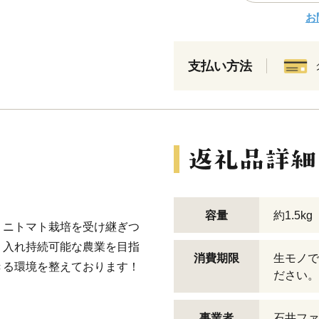
お
支払い方法
容量
約1.5kg
ミニトマト栽培を受け継ぎつ
り入れ持続可能な農業を目指
消費期限
生モノで
きる環境を整えております！
ださい。
事業者
石井ファ