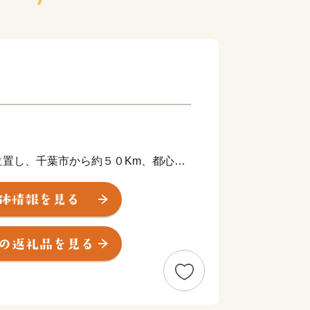
位置し、千葉市から約５０Km、都心か
ります。
里浜に面し、北部には干潟八万石といわ
らかな丘陵地帯の北総台地が広がってい
な気候は、農業はもちろん畜産にも適し
もに全国でも指折りの生産高を誇りま