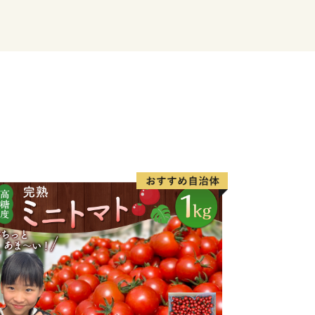
にわ公園では、毎年6月に美しい花しょ
涼しげな花景色は、来園者に初夏の訪れ
。
付いた“食”を味わう＞
市に訪れたのなら、必ず食べたい海の
は、旬の魚介類や近海で採れる地魚が
から年間100万人以上の観光客が訪れ
お寿司や新鮮な海の幸が盛りだくさんの
いただけます。その他、たこの加工生産
産加工会社では様々な商品の製造、オリ
行われています。また、日本屈指の生産
添加のヘルシースイーツとして子供から
ちなか市ソウルフードです。
＞
大正２年（1913年）に運行を開始し
り、地域を象徴する存在として地元民に