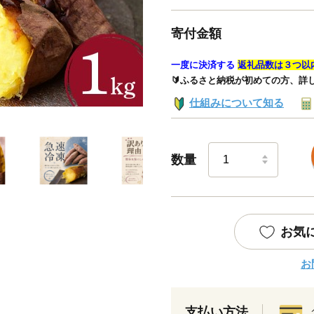
寄付金額
一度に決済する
返礼品数は３つ以
🔰ふるさと納税が初めての方、詳
仕組みについて知る
数量
お気
お
支払い方法