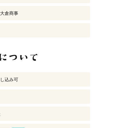
大倉商事
し込み可
後