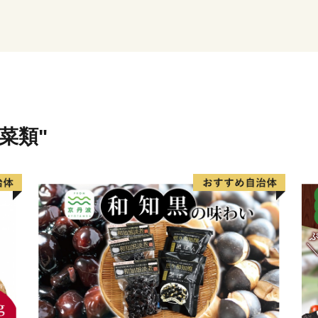
す。その他、市内の馬渡は
うぶが咲き誇り、白と紫の
を感じさせてくれています
＜豊富な海の幸と、地域に根
太平洋に面するひたちなか
幸。 那珂湊おさかな市場で
豊富に揃う魚市場で、県内外
菜類"
ます。大きなネタが魅力の
海鮮丼を心ゆくまでご堪能
量日本一を誇り、多数の水
ジナル商品の開発が盛んに
量を誇る「ほしいも」は無
大人まで皆に愛されるひた
＜ひたちなか海浜鉄道湊線
ひたちなか海浜鉄道湊線は、
た歴史あるローカル線であ