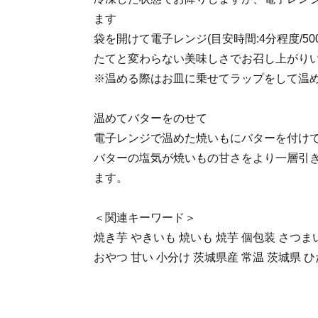
ます
袋を開けて電子レンジ(目安時間:4分程度/5
たてと変わらない美味しさでお召し上がり
※温める際はお皿に乗せてラップをして温
温めてバターをのせて
電子レンジで温めた焼いもにバターを付け
バターの塩気が焼いもの甘さをより一層引
ます。
＜関連キーワード＞
焼き芋 やきいも 焼いも 焼芋 個包装 さつま
おやつ 甘い 小分け 茨城県産 常温 茨城県 