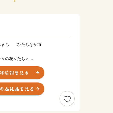
るまち ひたちなか市
折々の花々たち＞
央部、県都水戸市に隣接。暖かな春が訪
園では、香り高く色鮮やかなスイセン、
ーリップ、そして、『死ぬまでに行きた
空の青・海の青のハーモニーが美しいネ
勢の観光客で賑わいます。夏に突如姿を
かけて赤と緑のグラデーションを表現
ア』として一面を真っ赤に染め上げま