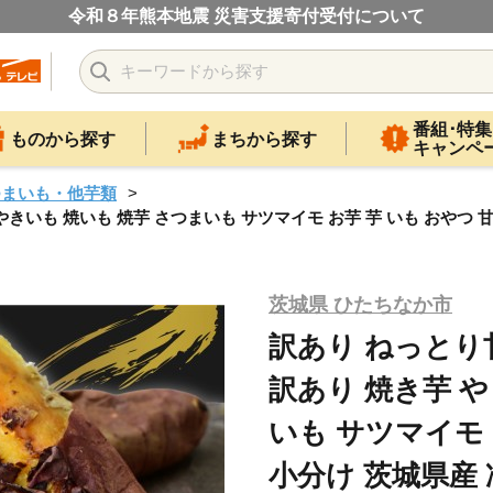
令和８年熊本地震 災害支援寄付受付について
番組･特集
ものから探す
まちから探す
キャンペ
つまいも・他芋類
やきいも 焼いも 焼芋 さつまいも サツマイモ お芋 芋 いも おやつ 
茨城県 ひたちなか市
訳あり ねっとり甘
訳あり 焼き芋 や
いも サツマイモ 
小分け 茨城県産