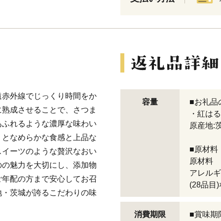
遠赤外線でじっくり時間をか
容量
■お礼品
に熟成させることで、さつま
・紅はる
あふれるような濃厚な味わい
原産地:
りとなめらかな食感と上品な
■原材料
スイーツのような贅沢なおい
原材料 
のの魅力を大切にし、添加物
アレルギ
ご年配の方まで安心してお召
(28品目
地・茨城が誇るこだわりの味
消費期限
■賞味期