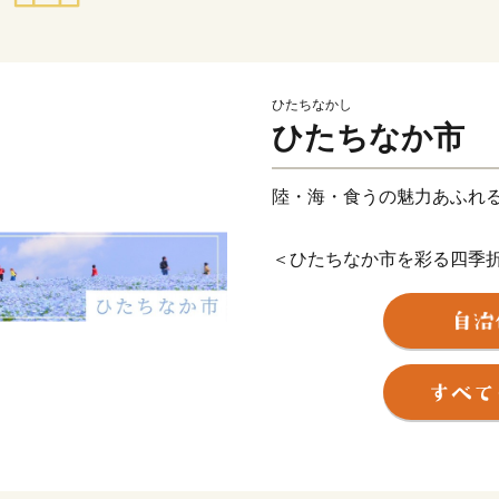
ひたちなかし
ひたちなか市
陸・海・食うの魅力あふれ
＜ひたちなか市を彩る四季
ひたちなか市は茨城県の中
れる頃、国営ひたち海浜公
カラフルで可愛らしいチュ
い！世界の絶景』と評され
モフィラが見頃を迎え、大
現す新緑のコキアは、秋に
し、10月頃には『紅葉コキ