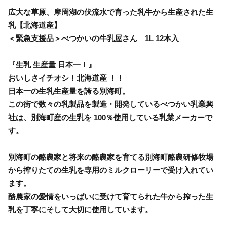
広大な草原、摩周湖の伏流水で育った乳牛から生産された生
乳【北海道産】
＜緊急支援品＞べつかいの牛乳屋さん 1L 12本入
『生乳 生産量 日本一！』
おいしさイチオシ！北海道産 ！！
日本一の生乳生産量を誇る別海町。
この街で数々の乳製品を製造・開発しているべつかい乳業興
社は、別海町産の生乳を 100％使用している乳業メーカーで
す。
別海町の酪農家と将来の酪農家を育てる別海町酪農研修牧場
から搾りたての生乳を専用のミルクローリーで受け入れてい
ます。
酪農家の愛情をいっぱいに受けて育てられた牛から搾った生
乳を丁寧にそして大切に使用しています。