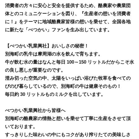
消費者の方々に安心と安全を提供するため、酪農家や農業団
体とのコミュニケーションを図り、『生産者の想いを消費者
に！』をテーマに地域酪農家皆様の想いを乗せて、全国各地
に新たな「べつかい」ファンを生み出しています。
【べつかい乳業興社】おいしさの秘密！
別海町の乳牛は摩周湖の水を飲んで育ちます。
牛が飲む水の量はなんと毎日 100～150 リットルだからこそ水
の良し悪しが重要なのです。
澄み切った空気の中、太陽をいっぱい浴びた牧草を食べての
びのび暮らしているので、別海町の牛は健康そのもの！
毎日約 30 リットルものミルクを出しています。
べつかい乳業興社から皆様へ
別海町の酪農家の情熱と想いを乗せて丁寧に生産をさせて頂
いております。
すっきりした味わいの中にもコクがあり搾りたての美味しさ