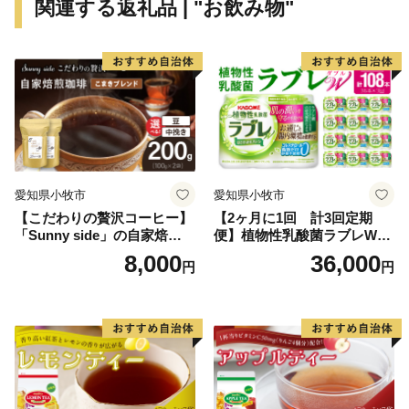
関連する返礼品 | "お飲み物"
愛知県小牧市
愛知県小牧市
【こだわりの贅沢コーヒー】
【2ヶ月に1回 計3回定期
「Sunny side」の自家焙煎珈
便】植物性乳酸菌ラブレW
琲こまきブレンド（200g）
プレーン36本（計108本）
8,000
36,000
円
円