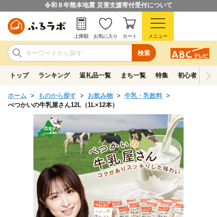
令和８年熊本地震 災害支援寄付受付について
上限額
お気に入り
カート
メニュー
検索
トップ
ランキング
返礼品一覧
まち一覧
特集
初心者ガイド
ホーム
ものから探す
お飲み物
牛乳・乳飲料
べつかいの牛乳屋さん12L（1L×12本）