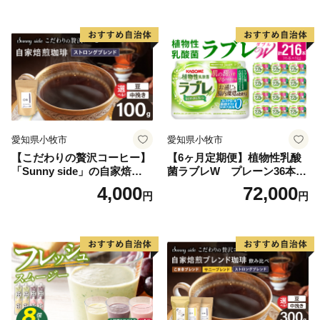
愛知県小牧市
愛知県小牧市
【こだわりの贅沢コーヒー】
【6ヶ月定期便】植物性乳酸
「Sunny side」の自家焙煎珈
菌ラブレW プレーン36本
琲ストロングブレンド（100
（計216本）
4,000
72,000
円
円
g）