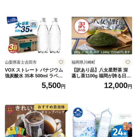
山梨県富士吉田市
福岡県川崎町
VOX ストレート バナジウム
【訳あり品】八女星野茶 深
強炭酸水 35本 500ml ラベル
蒸し茶1100g 福岡が誇る日本
レス【富士吉田市限定カート
茶_ 訳アリ 常温 お茶 茶袋 常
5,500
12,000
円
円
ン】
備品 おちゃ ocha 茶葉 緑茶
飲料 飲み物 八女 茶 日本茶
深むし茶 深蒸し 訳あり お茶
っぱ tea 八女茶 お手軽 簡単
小分け お土産 お取り寄せ グ
ルメ 福岡 九州 福岡県 国産
日本 ふかむし茶 ふかむし 家
庭用 自宅用 ちゃ りょくちゃ
ふかむしちゃ 急須 甘み 川崎