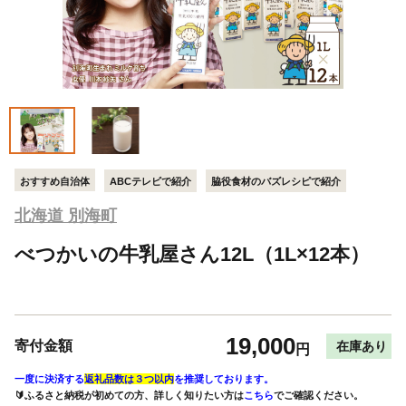
おすすめ自治体
ABCテレビで紹介
脇役食材のバズレシピで紹介
北海道 別海町
べつかいの牛乳屋さん12L（1L×12本）
19,000
寄付金額
在庫あり
円
一度に決済する
返礼品数は３つ以内
を推奨しております。
🔰ふるさと納税が初めての方、詳しく知りたい方は
こちら
でご確認ください。