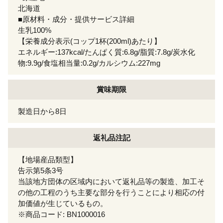
北海道
■原材料・成分・提供サービス詳細
生乳100%
【栄養成分表示(コップ1杯(200ml)あたり】
エネルギー:137kcal/たんぱく質:6.8g/脂質:7.8g/炭水化
物:9.9g/食塩相当量:0.2g/カルシウム:227mg
賞味期限
製造日から8日
返礼品注記
【地場産品類型】
告示第5条3号
当該地方団体の区域内において返礼品等の製造、加工そ
の他の工程のうち主要な部分を行うことにより相応の付
加価値が生じているもの。
※商品コード: BN1000016