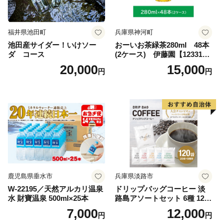
福井県池田町
兵庫県神河町
池田産サイダー！いけソー
おーいお茶緑茶280ml 48本
ダ コース
(2ケース) 伊藤園【123317
3】
20,000
15,000
円
円
鹿児島県垂水市
兵庫県淡路市
W-22195／天然アルカリ温泉
ドリップバッグコーヒー 淡
水 財寶温泉 500ml×25本
路島アソートセット 6種 120
袋 飲み比べ コーヒー
7,000
12,000
円
円