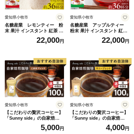
愛知県小牧市
愛知県小牧市
名糖産業 レモンティー 粉
名糖産業 アップルティー
末 果汁 インスタント 紅茶 ビ
粉末 果汁 インスタント 紅茶
タミンC 袋 ロングセラー 粉
ティー ビタミンC 袋 ロング
22,000
22,000
円
円
末飲料 粉末茶 簡単 手軽 ホッ
セラー 粉末飲料 粉末茶 簡単
ト アイス
手軽 ホット アイス
愛知県小牧市
愛知県小牧市
【こだわりの贅沢コーヒー】
【こだわりの贅沢コーヒー】
「Sunny side」の自家焙煎珈
「Sunny side」の自家焙煎珈
琲こまきブレンド（100g）
琲サニーブレンド（100g）
5,000
4,000
円
円