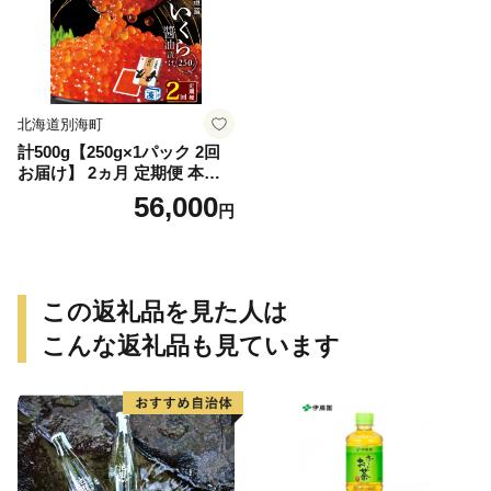
りシャケ 訳あり秋鮭 訳あり
切り身 訳あり 切身）
北海道別海町
計500g【250g×1パック 2回
お届け】 2ヵ月 定期便 本場
「北海道」 いくら 醤油漬け
56,000
円
【NKM02NQ13】（野付漁業
協同組合）( いくら いくら醤
油漬け いくら醤油漬 醤油い
くら 鮭いくら 国産いくら 北
海道産いくら 地場産いくら
この返礼品を見た人は
道産いくら 別海町 ふるさと
納税 ふるさと ikura )
こんな返礼品も見ています