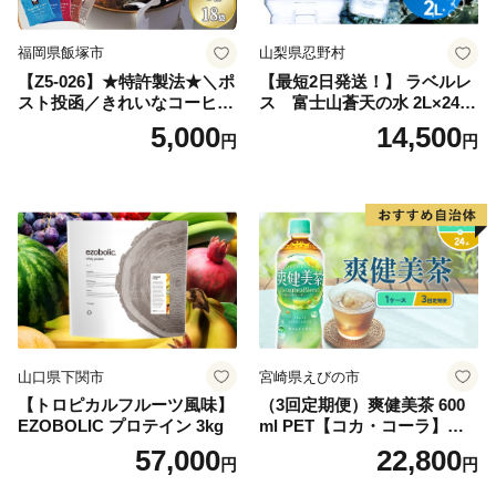
町 送料無料
福岡県飯塚市
山梨県忍野村
【Z5-026】★特許製法★＼ポ
【最短2日発送！】 ラベルレ
スト投函／きれいなコーヒー
ス 富士山蒼天の水 2L×24本
ドリップバッグ9種セット(18
（4ケース）※離島不可 天然
5,000
14,500
円
円
袋)ゆうパケットでお届け！
水 ミネラルウォーター 水 ペ
ットボトル 2000ml バナジウ
ム天然水 飲料水 軟水 鉱水 国
産 シリカ ミネラル 美容 備蓄
防災 長期保存 富士山 山梨県
忍野村
山口県下関市
宮崎県えびの市
【トロピカルフルーツ風味】
（3回定期便）爽健美茶 600
EZOBOLIC プロテイン 3kg
ml PET【コカ・コーラ】ペ
ットボトル 1ケース(24本) 定
57,000
22,800
円
円
期便 3回(72本) セット お茶
カフェインゼロ ノンカフェ