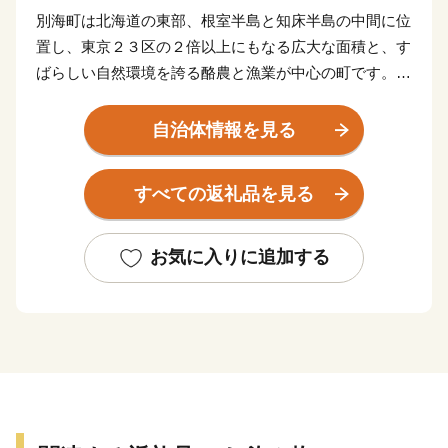
別海町は北海道の東部、根室半島と知床半島の中間に位
置し、東京２３区の２倍以上にもなる広大な面積と、す
ばらしい自然環境を誇る酪農と漁業が中心の町です。
北海道らしい大平原が広がり牧歌的な風景が見られる
一方、東部には日本最大級の砂嘴（さし）で、ラムサー
自治体情報を見る
ル条約湿地に登録されている「野付半島」や、南部には
「風蓮湖」があり、野付風蓮道立自然公園を形成するな
すべての返礼品を見る
ど、様々な景観を有しています。
町内には、１０万頭以上（町人口の約７倍以上）の牛
たちが暮らしており、生乳生産量は「日本一」です。ま
お気に入りに追加する
た、沿岸部では秋鮭・アサリやホッキ・ホタテ・希少価
値の高いホッカイシマエビなど様々な海産物が豊富に水
揚げされています。