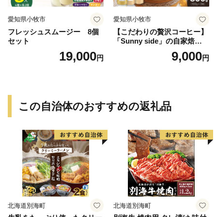
愛知県小牧市
愛知県小牧市
フレッシュスムージー 8個
【こだわりの贅沢コーヒー】
セット
「Sunny side」の自家焙煎珈
琲ブレンド珈琲飲み比べセッ
19,000
9,000
円
円
ト（300g）
この自治体のおすすめの返礼品
北海道別海町
北海道別海町