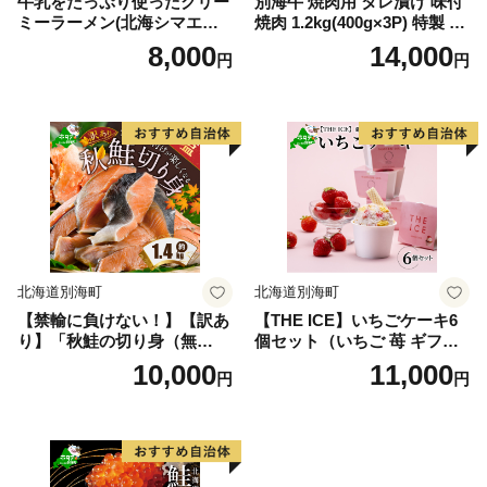
牛乳をたっぷり使ったクリー
別海牛 焼肉用 タレ漬け 味付
ミーラーメン(北海シマエビ
焼肉 1.2kg(400g×3P) 特製 焼
味噌×1食+野付湾ホタテ塩×
肉用つけだれつき【北海道
8,000
14,000
円
円
１食 (合計2食セット))
別海町産】【FF000FA01】
（株式会社 ファームフー
ズ）（北海道 別海町 肉 にく
牛肉 焼肉 ふるさと納税）（
肉 牛肉 北海道産肉 北海道産
牛肉 道産肉 道産牛肉 肉ギフ
ト 牛肉ギフト 肉セット 牛肉
セット 肉お取り寄せ 牛肉お
取り寄せ 肉送料無料 牛肉送
料無料 焼肉 牛肉 焼肉 和牛
焼肉 焼肉用 ボリューム肉 ）
北海道別海町
北海道別海町
【禁輸に負けない！】【訳あ
【THE ICE】いちごケーキ6
り】「秋鮭の切り身（無
個セット（いちご 苺 ギフト
塩）」1.4kg（ 鮭 秋鮭 シャ
ふるさと納税 高評価 アイス I
10,000
11,000
円
円
ケ 秋シャケ 北海道産鮭 北海
CE 生乳 別海町産 北海道 ア
道産秋鮭 道産鮭 道産秋鮭 鮭
イスクリーム べつかい エク
切り身 鮭切身 さけ さけ切り
ストラミルク 生クリーム ス
身 さけ切身 国産鮭 国産秋鮭
イーツ 大人気 ケーキ ふるさ
地場産鮭 地場産秋鮭 ふるさ
と納税 ジェラート）
と納税 訳あり 訳あり鮭 訳あ