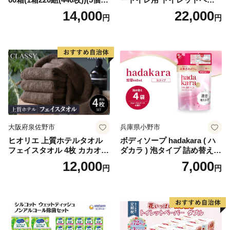
り×12セット)【1256759】
パー（ダブル）64ロール(8ロ
14,000
22,000
円
円
ール×8パック) 開成町 トイレ
ットペーパーダブル 日用品
国産 新生活 ダブル SDGs 備
蓄 防災 エコ 消耗品 生活雑貨
生活用品 無香料 トイレット
ペーパー ダブル といれっと
ぺーぱー トイレ クレシア ト
イレットペーパー [BDBH002
-1]
大阪府泉佐野市
兵庫県小野市
ヒオリエ 上質ホテルタオル
ボディソープ hadakara ( ハ
フェイスタオル 4枚 カカオ
ダカラ ) 泡タイプ 詰め替え 4
【タオル 泉州タオル 吸水 普
40ml×4袋 ボディーソープ 泡
12,000
7,000
円
円
段使い 無地 シンプル 日用品
ボディソープ 泡 日用品 消耗
ふわふわ ふかふか 家族 たお
品 バス用品 大容量 いい 匂い
る 一人暮らし】
ボディ 保湿 LION ライオン
泡石鹸 石鹸 兵庫 兵庫県 小野
市