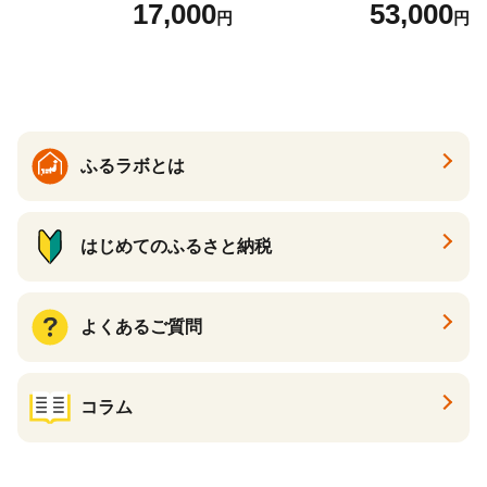
っかり香るフレッシュクリア
回 日本製 まとめ買い 防災
17,000
53,000
円
円
の香り ダブル 12ロール×6パ
常備品 日用雑貨 消耗品 生活
ック 72ロール 25m トイレ
必需品 大容量 備蓄 リサイク
ットペーパー パルプ100％ 消
ル ティッシュ ペーパー まと
臭 防臭 日用品 消耗品 備蓄
め買い 雑貨 倶知安町
ふるラボとは
はじめてのふるさと納税
よくあるご質問
コラム