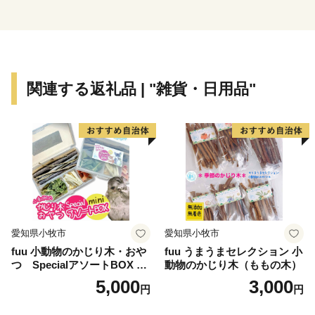
しています。また、NHK大河ドラマ「麒麟がくる」で
も話題となった戦国武将明智光秀の妻熙子は土岐市の妻
木郷の出身ともいわれており、ゆかりの地として新たな
注目を集めています。このほかにも、東濃の美しい山々
と河川に恵まれた自然豊かな土岐市では、春には新緑の
関連する返礼品 | "雑貨・日用品"
樹上に純白の雪が降り積もったように花が咲くヒトツバ
タコや秋には鮮やかに色づいた紅葉をご覧いただけま
す。お近くへお越しの際には、ぜひ土岐市へお立ち寄り
ください。
愛知県小牧市
愛知県小牧市
fuu 小動物のかじり木・おや
fuu うまうまセレクション 小
つ SpecialアソートBOX mi
動物のかじり木（ももの木）
ni（1個）
5,000
3,000
円
円