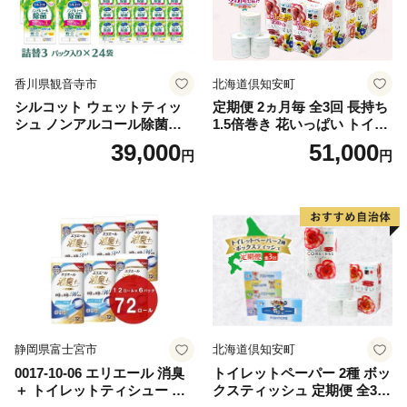
香川県観音寺市
北海道倶知安町
シルコット ウェットティッ
定期便 2ヵ月毎 全3回 長持ち
シュ ノンアルコール除菌詰
1.5倍巻き 花いっぱい トイレ
替（43枚×3P）×24袋 日用品
ットペーパー ダブル 45ｍ 計
39,000
51,000
円
円
おもちゃ 拭き取り 手拭き 外
72ロール 全18種 花柄 プリン
出時 お出かけ時 食事前 緑茶
ト ハーブ 香り付き 日本製 ま
カテキン配合
とめ買い 防災 常備品 ペーパ
ー 消耗品 備蓄 送料無料 北海
道 倶知安町 日用品
静岡県富士宮市
北海道倶知安町
0017-10-06 エリエール 消臭
トイレットペーパー 2種 ボッ
＋ トイレットティシュー し
クスティッシュ 定期便 全3