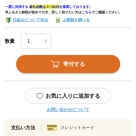
一度に決済する
返礼品数は３つ以内
を推奨しております。
🔰ふるさと納税が初めての方、詳しく知りたい方は
こちら
でご確認ください。
仕組みについて知る
上限額を調べる
数量
寄付する
お気に入りに追加する
お問い合わせについて
支払い方法
クレジットカード