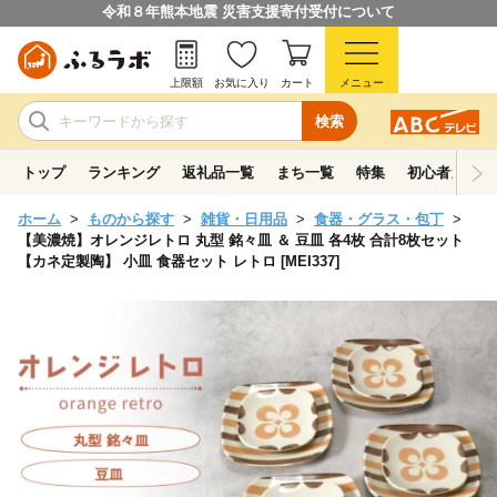
令和８年熊本地震 災害支援寄付受付について
上限額
お気に入り
カート
メニュー
検索
トップ
ランキング
返礼品一覧
まち一覧
特集
初心者ガイド
ホーム
ものから探す
雑貨・日用品
食器・グラス・包丁
【美濃焼】オレンジレトロ 丸型 銘々皿 ＆ 豆皿 各4枚 合計8枚セット
【カネ定製陶】 小皿 食器セット レトロ [MEI337]