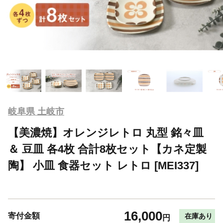
岐阜県 土岐市
【美濃焼】オレンジレトロ 丸型 銘々皿
＆ 豆皿 各4枚 合計8枚セット【カネ定製
陶】 小皿 食器セット レトロ [MEI337]
16,000
寄付金額
在庫あり
円