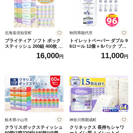
北海道倶知安町
秋田県能代市
ブライティア ソフト ボック
トイレットペーパー ダブル 9
スティッシュ 200組 400枚 60
6ロール 12個 × 8パック ブラ
箱 日本製 まとめ買い ティッ
ンカ 再生紙 100％ 芯あり 日
16,000
11,000
円
円
シュ リサイクル 長持 防災 常
用品 消耗品 無香料 生活用品
備品 日用雑貨 消耗品 生活必
備蓄 秋田県 能代市 送料無料
需品 備蓄 ペーパー 紙 北海道
《能代製紙》
倶知安町 日用品
栃木県小山市
神奈川県開成町
クラリスボックスティッシュ
クリネックス 長持ちシャワ
60箱(1箱220組(440枚))(5個入
ートイレ用 トイレットペー