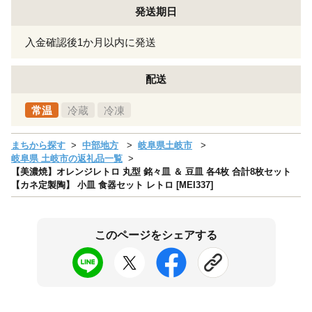
発送期日
入金確認後1か月以内に発送
配送
常温
冷蔵
冷凍
まちから探す
中部地方
岐阜県土岐市
岐阜県 土岐市の返礼品一覧
【美濃焼】オレンジレトロ 丸型 銘々皿 ＆ 豆皿 各4枚 合計8枚セット
【カネ定製陶】 小皿 食器セット レトロ [MEI337]
このページをシェアする