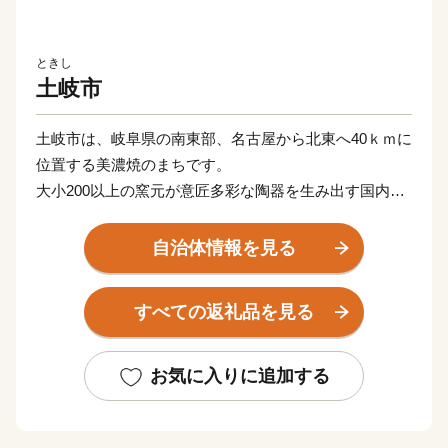
ときし
土岐市
土岐市は、岐阜県の南東部、名古屋から北東へ40ｋｍに
位置する美濃焼のまちです。
大小200以上の窯元が意匠多彩な陶器を生み出す国内有
数の陶磁器産地ですが、その歴史は古く、7世紀に焼か
れた須恵器がその源流と言われています。以来1400年
自治体情報を見る
にわたり焼き物を生産してきた土地柄ですが、その歴史
の中で大きな転換点となったのが安土桃山時代です。志
すべての返礼品を見る
野、織部、黄瀬戸といった美濃桃山陶が生み出され、茶
陶の歴史、文化に大きな影響を与えました。現在もその
流れを今に伝える「現代茶陶展」などのコンペティショ
お気に入りに追加する
ンのほか、市内各所で開催される「陶器まつり」や「窯
元めぐり」などのイベントに毎年多くのお客様をお迎え