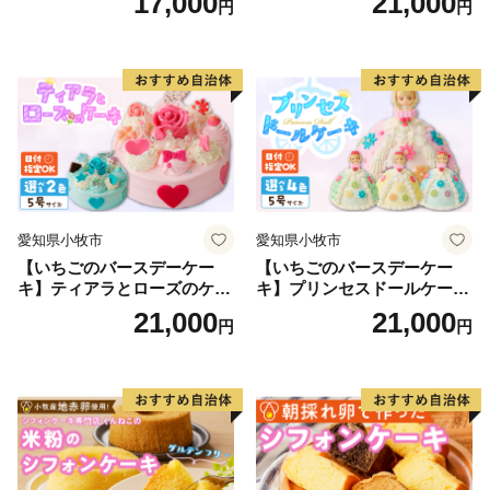
17,000
21,000
円
円
ザート 洋菓子 お取り寄せ 愛
知県 小牧市 送料無料 誕生日
クリスマス お祝い マカロン
デコレーションケーキ ホー
ルケーキ
愛知県小牧市
愛知県小牧市
【いちごのバースデーケー
【いちごのバースデーケー
キ】ティアラとローズのケー
キ】プリンセスドールケーキ
キ スイーツ デザート 洋菓
日時指定可 スイーツ デザー
21,000
21,000
円
円
子 お取り寄せ 愛知県 小牧市
ト 洋菓子 お取り寄せ 愛知県
送料無料 誕生日 クリスマス
小牧市 送料無料 誕生日 クリ
お祝い ばら 花 フラワー デコ
スマス お祝い キャラクター
レーション ホールケーキ 日
デコレーションケーキ ホー
時指定可
ルケーキ 人形 かわいい こど
も