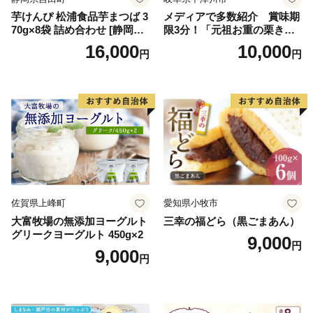
芋けんぴ 松浦食品芋まつば 3
メディアで多数紹介 賞味期
70g×8袋 詰め合わせ [静岡伊
限3分！「元祖お重の栗きん
勢丹(松浦食品) 静岡県 吉田町
とんモンブラン」 【未来の
16,000
10,000
円
円
22424274] 芋ケンピ セット
ご褒美】スイーツ 栗 モンブ
小袋 個包装 小分け
ラン くりきんとん デザート
ご褒美 お取り寄せ くり お菓
子 菓子 F4N-2298
佐賀県上峰町
愛知県小牧市
大富牧場の無添加ヨーグルト
三幸の福どら（黒ごまあん）
グリークヨーグルト 450g×2
9,000
円
9,000
円