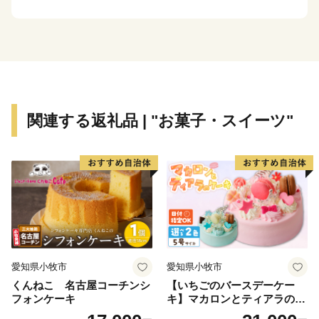
音像が今も数多く点在する「観音の里」でもあります。
国・県・市指定の文化財は４００を超え、ユネスコ無形
文化遺産の長浜曳山まつりは、絢爛豪華な山車とその舞
台で奉納される子ども歌舞伎が見どころです。
また、中心市街地にある黒壁スクエアはまちおこしのモ
デルケースとして全国から注目され、多くの人で賑わい
関連する返礼品 | "お菓子・スイーツ"
をみせています。ぜひ、歴史と文化の薫り漂う長浜市に
お越しください。
愛知県小牧市
愛知県小牧市
くんねこ 名古屋コーチンシ
【いちごのバースデーケー
フォンケーキ
キ】マカロンとティアラのケ
ーキ スイーツ 日時指定可 デ