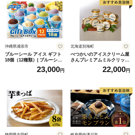
沖縄県浦添市
北海道別海町
ブルーシール アイス ギフト
べつかいのアイスクリーム屋
18個（12種類）| ブルーシー
さんプレミアムミルクリッチ
ルアイス ブルーシールアイ
12個（AP-01）（ 北海道アイ
23,000
22,000
円
円
スクリーム 着日指定可能 送
ス 北海道産アイス アイス ア
料無料 ジェラート 沖縄県 バ
イススイーツ アイスクリー
ースデー 贈り物 プレゼント
ム 北海道産アイスクリーム
誕生日 カップ 詰め合わせ バ
道産アイス 道産アイスクリ
ラエティ | バニラ チョコレー
ーム ギフト 詰合せ 詰め合わ
ト ストロベリー ピスタチオ
せ ふるさと納税 ）
バニラ＆クッキー ウベ 沖縄
紅イモ 塩ちんすこう 沖縄シ
ークヮーサー 沖縄黒糖 琉球
ロイヤルミルクティ 沖縄パ
イン
静岡県吉田町
岐阜県中津川市