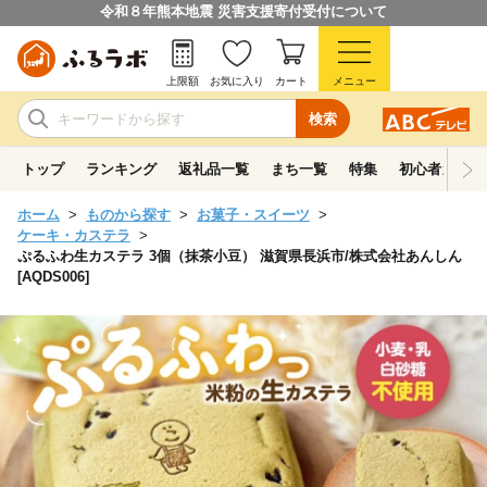
令和８年熊本地震 災害支援寄付受付について
上限額
お気に入り
カート
メニュー
検索
トップ
ランキング
返礼品一覧
まち一覧
特集
初心者ガイド
ホーム
ものから探す
お菓子・スイーツ
ケーキ・カステラ
ぷるふわ生カステラ 3個（抹茶小豆） 滋賀県長浜市/株式会社あんしん
[AQDS006]