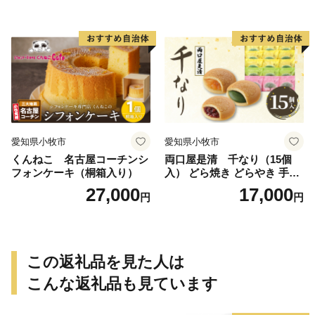
愛知県小牧市
愛知県小牧市
くんねこ 名古屋コーチンシ
両口屋是清 千なり（15個
フォンケーキ（桐箱入り）
入） どら焼き どらやき 手土
産 お土産 土産 丹波大納言小
27,000
17,000
円
円
豆 抹茶 林檎 りんご 慶事 お
祝い 法事 法要 詰め合わせ お
取り寄せ 瓢箪 豊臣秀吉 焼印
個包装 贈り物 老舗 お茶菓子
この返礼品を見た人は
こんな返礼品も見ています