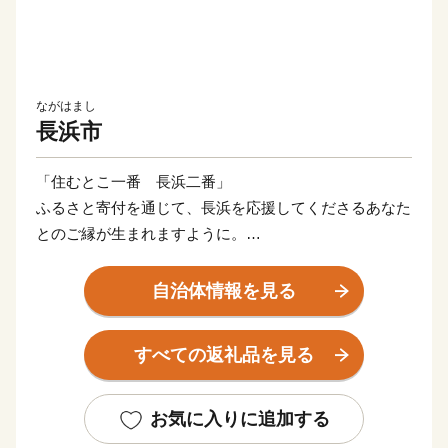
ながはまし
長浜市
「住むとこ一番 長浜二番」
ふるさと寄付を通じて、長浜を応援してくださるあなた
とのご縁が生まれますように。
日本一の琵琶湖を有し、伊吹山系の山々に囲まれた長浜
自治体情報を見る
市は、四季折々の魅力のある自然豊かなまちです。
近畿、北陸、東海を結ぶ交通の要衝で、古くから人々が
すべての返礼品を見る
行き交い、戦国時代は豊臣秀吉や浅井長政、石田三成、
黒田官兵衛らがこの地で活躍し、城郭跡や古戦場など歴
史のロマンを感じることができます。
お気に入りに追加する
観音信仰が篤く、人々の手によって守り継がれてきた観