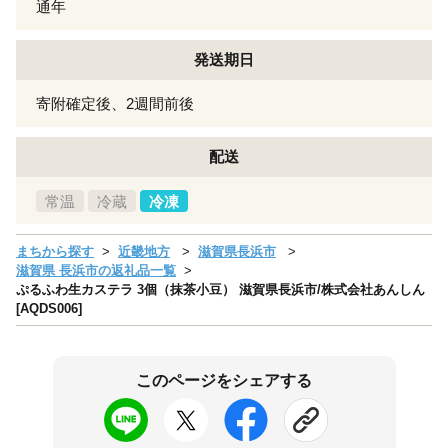
通年
発送期日
寄附確定後、2週間前後
配送
常温
冷蔵
冷凍
まちから探す
近畿地方
滋賀県長浜市
滋賀県 長浜市の返礼品一覧
ぷるふわ生カステラ 3個（抹茶小豆） 滋賀県長浜市/株式会社あんしん
[AQDS006]
このページをシェアする