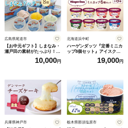
広島県尾道市
北海道浜中町
【お中元ギフト】しまなみ・
ハーゲンダッツ『定番ミニカ
瀬戸田の素材がたっぷり！ジ
ップ8個セット』アイスクリ
ェラート8個
ーム アイス スイーツ デザー
10,000
19,000
円
円
ト_H0016-104
兵庫県神戸市
栃木県那須塩原市