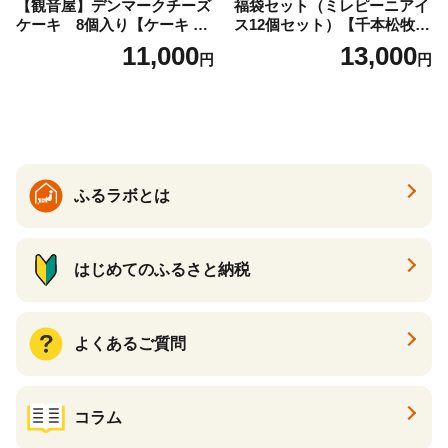
【観音屋】デンマークチーズ
福袋セット（ミレピーニアイ
ケーキ 8個入り【ケーキ チ
ス12個セット）【千本松牧
ーズケーキ 人気スイーツ お
場】 ns025-014-12 【デザー
11,000
13,000
円
円
すすめスイーツ 神戸スイー
ト 詰め合わせ ギフト】
ツ 新感覚チーズケーキ おす
すめケーキ 兵庫県 神戸市 D0
910-17】
ふるラボとは
はじめてのふるさと納税
よくあるご質問
コラム