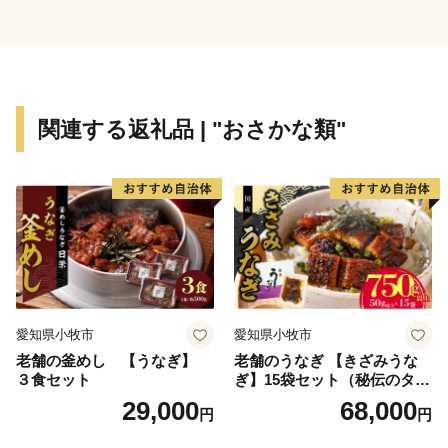
山」など、歴史や文化の香り高い魅力ある観光地が多く
あります。ぜひ一度お越しいただき、本物の“越前ブラ
ンド”に触れてみてください。
【お問い合わせについて】
関連する返礼品 | "おさかな類"
越前町ふるさと納税サポート
営業時間 9：30～17:30 (土日祝日・12/29～1/3休み)
TEL 050-5526-2902
メール furusato@town-echizen.com
※寄附金受領証明書およびワンストップ特例申請は返礼
品とは別に郵送をしております。
愛知県小牧市
愛知県小牧市
老舗の釜めし 【うなぎ】
老舗のうなぎ 【きざみうな
３食セット
ぎ】15袋セット（秘伝のタレ
付）
29,000
68,000
円
円