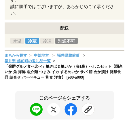
す。
誠に勝手ではございますが、あらかじめご了承くださ
い。
配送
常温
冷蔵
冷凍
別送不可
まちから探す
中部地方
福井県越前町
福井県 越前町の返礼品一覧
「発酵グルメ食べ比べ」糠さば＆糠いか（各1袋）へしこセット【国産
いか 魚 海鮮 魚介類 つまみ イカ するめいか サバ 鯖 ぬか漬け 発酵食
品 詰合せ バーベキュー 和食 洋食】 [e80-a009]
このページをシェアする