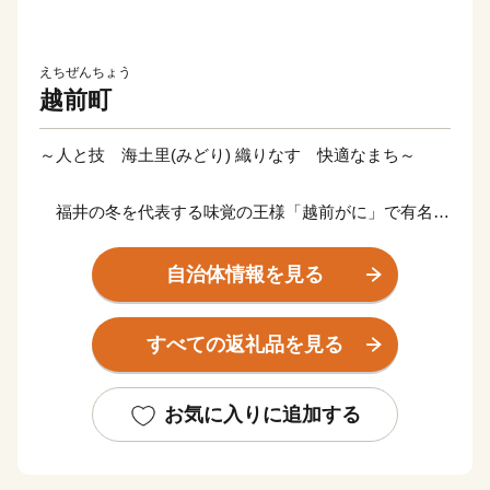
えちぜんちょう
越前町
～人と技 海土里(みどり) 織りなす 快適なまち～
福井の冬を代表する味覚の王様「越前がに」で有名な
越前町。海岸部が越前加賀海岸国定公園の指定を受けて
おり、自然と豊かな海の恵みに恵まれています。
自治体情報を見る
また、越前海岸は日本水仙の日本三大群生地の一つと
すべての返礼品を見る
して知られており、12月～2月末までの開花シーズンに
は国道305号から眺めた斜面は水仙でうめつくされ、優
しい香りが漂います。内陸部には、織田信長一族ゆかり
お気に入りに追加する
の「剱神社」や日本六古窯のひとつである「越前焼」、
古代山岳信仰の祖と云われる泰澄大師ゆかりの「越知