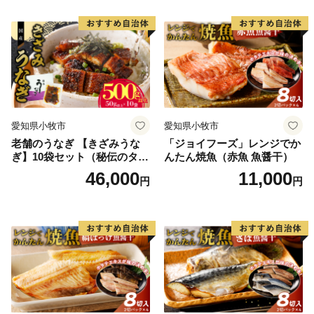
愛知県小牧市
愛知県小牧市
老舗のうなぎ 【きざみうな
「ジョイフーズ」レンジでか
ぎ】10袋セット（秘伝のタレ
んたん焼魚（赤魚 魚醤干）
付）
46,000
11,000
円
円