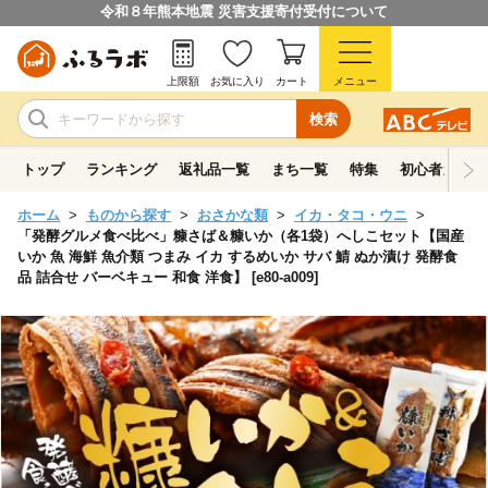
令和８年熊本地震 災害支援寄付受付について
上限額
お気に入り
カート
メニュー
検索
トップ
ランキング
返礼品一覧
まち一覧
特集
初心者ガイド
ホーム
ものから探す
おさかな類
イカ・タコ・ウニ
「発酵グルメ食べ比べ」糠さば＆糠いか（各1袋）へしこセット【国産
いか 魚 海鮮 魚介類 つまみ イカ するめいか サバ 鯖 ぬか漬け 発酵食
品 詰合せ バーベキュー 和食 洋食】 [e80-a009]