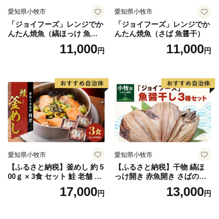
愛知県小牧市
愛知県小牧市
「ジョイフーズ」レンジでか
「ジョイフーズ」レンジでか
んたん焼魚（縞ほっけ 魚醤
んたん焼魚（さば 魚醤干）
干）
11,000
11,000
円
円
愛知県小牧市
愛知県小牧市
【ふるさと納税】釜めし 約 5
【ふるさと納税】干物 縞ほ
00ｇ × 3食 セット 鮭 老舗 急
っけ開き 赤魚開き さばの開
速冷凍 レンチン 時短 簡単調
き 魚醤干し 3種 セット 詰め
17,000
13,000
円
円
理 食品 加工品 海鮮 手作り
合わせ 魚 おかず 肉厚 おいし
ほくほく ご飯 お弁当 おにぎ
い さば 赤魚 縞ホッケ ジョイ
り お茶漬け お取り寄せ お取
フーズ 魚貝類 お取り寄せ お