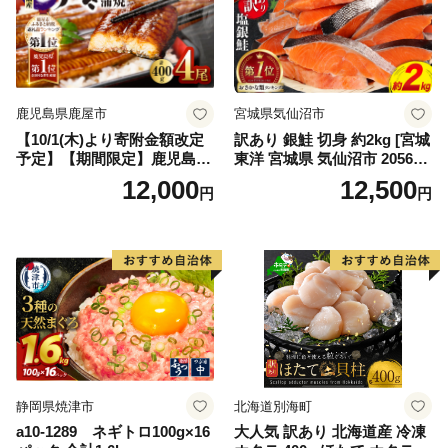
鹿児島県鹿屋市
宮城県気仙沼市
【10/1(木)より寄附金額改定
訳あり 銀鮭 切身 約2kg [宮城
予定】【期間限定】鹿児島県
東洋 宮城県 気仙沼市 205649
大隅産うなぎ蒲焼4尾（400
91] 鮭 魚介類 海鮮 訳アリ 規
12,000
12,500
円
円
g） KN007-023
格外 不揃い さけ サケ 鮭切身
シャケ 切り身 冷凍 家庭用 お
かず 弁当 支援 サーモン 銀鮭
切り身 魚 わけあり
静岡県焼津市
北海道別海町
a10-1289 ネギトロ100g×16
大人気 訳あり 北海道産 冷凍