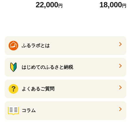
け いくら醤油漬 鮭いくら い
な旨味と甘み （ほたて ホタ
22,000
18,000
円
円
くら醤油漬け 鮭 鮭卵 ikura
テ 帆立 貝柱 ホタテ貝柱 大玉
醤油いくら 冷凍いくら いく
大粒 北海道 別海 野付 ふるさ
ら北海道 醤油鮭いくら 人気
と納税）
大好評品 北海道 白糠町
ふるラボとは
はじめてのふるさと納税
よくあるご質問
コラム