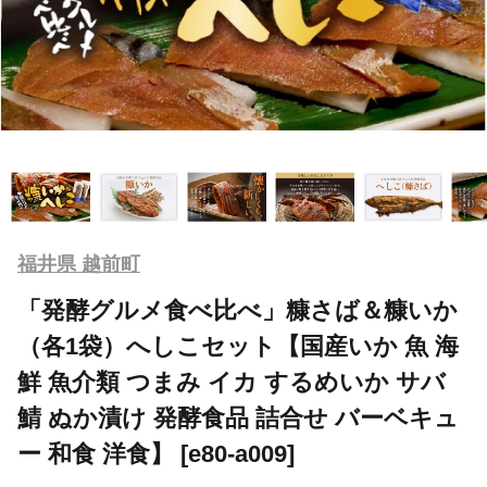
福井県 越前町
「発酵グルメ食べ比べ」糠さば＆糠いか
（各1袋）へしこセット【国産いか 魚 海
鮮 魚介類 つまみ イカ するめいか サバ
鯖 ぬか漬け 発酵食品 詰合せ バーベキュ
ー 和食 洋食】 [e80-a009]