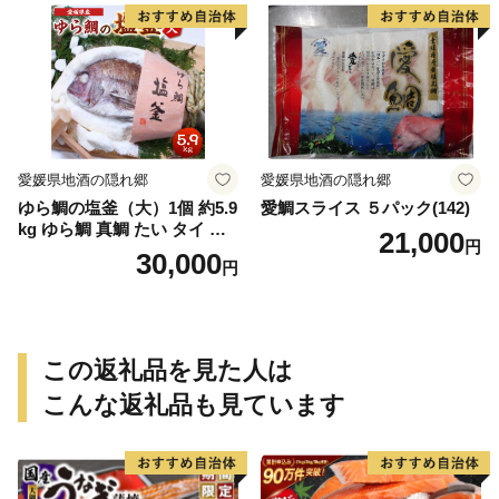
り寄せグルメ 愛知県 小牧市
取り寄せグルメ 魚醤 ナンプ
送料無料
ラー 愛知県 小牧市 冷凍 送料
無料
愛媛県地酒の隠れ郷
愛媛県地酒の隠れ郷
ゆら鯛の塩釜（大）1個 約5.9
愛鯛スライス ５パック(142)
kg ゆら鯛 真鯛 たい タイ 鯛
21,000
円
塩釜焼き 塩釜 魚 魚介類 海鮮
30,000
円
祝い事 お祝い ハレの日 食品
冷蔵 宝水産 国産 由良半島 愛
媛県【えひめの町（超）推
し！（愛南町）】(295)
この返礼品を見た人は
こんな返礼品も見ています