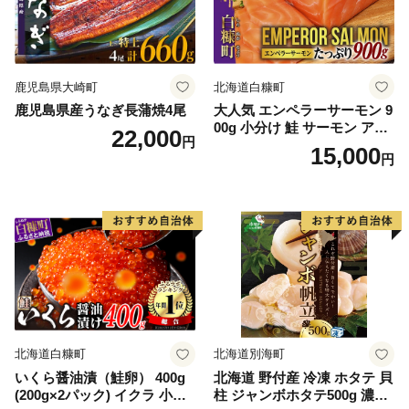
鹿児島県大崎町
北海道白糠町
鹿児島県産うなぎ長蒲焼4尾
大人気 エンペラーサーモン 9
00g 小分け 鮭 サーモン アト
22,000
円
ランティックサーモン 水産
15,000
円
庁長官賞 受賞 さけ シャケ し
ゃけ sake カルパッチョ ソテ
ー レアステーキ 人気 高級 大
満足 美味しい 贈答 生食用 刺
身 お刺身 刺し身 魚介類 海鮮
冷凍 厚切り 薄切り ふるさと
納税 ふるさとチョイス チョ
イス 北海道 白糠町
北海道白糠町
北海道別海町
いくら醤油漬（鮭卵） 400g
北海道 野付産 冷凍 ホタテ 貝
(200g×2パック) イクラ 小分
柱 ジャンボホタテ500g 濃厚