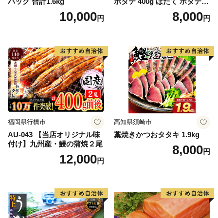
パック 合計1.6kg
ホタテ 400g ほたて ホタテ
帆立 貝柱 海鮮 魚介類 刺身
10,000
8,000
円
円
大粒 天然 海鮮 ランキング 大
人気 人気 おすすめ 訳あり ）
福岡県行橋市
高知県須崎市
AU-043 【当店オリジナル味
藁焼きかつおタタキ 1.9kg
付け】九州産・鰻の蒲焼２尾
8,000
円
12,000
円