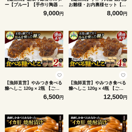
ー【ブルー】【手作り陶器 蚊
お雛様・お内裏様セット【陶
取り線香 蚊取り線香ホルダー
器 コンパクト おしゃれな ひ
9,000
8,000
円
円
小物入れ インテリア 一輪挿
な祭り飾り 桃の節句 おひな
し 洗心窯】 [e48-a010]
さま インテリア】 [e48-a014]
【漁師直営】やみつき食べる
【漁師直営】やみつき食べる
糠へしこ 120g × 2瓶 【ご飯
糠へしこ 120g × 4瓶 【ご飯
のお供 発酵調味料 ガーリッ
のお供 発酵調味料 ガーリッ
6,500
12,500
円
円
ク風味 万能調味料 へしこ 米
ク風味 万能調味料 へしこ 米
ぬか】 おうちdeえちぜん [e3
ぬか】 おうちdeえちぜん [e3
8-a009]
8-a010]