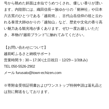
号から眺めた斜面は水仙でうめつくされ、優しい香りが漂い
ます。内陸部には、織田信長一族ゆかりの「剱神社」や日本
六古窯のひとつである「越前焼」、古代山岳信仰の祖と云わ
れる泰澄大師ゆかりの「越知山」など、歴史や文化の香り高
い魅力ある観光地が多くあります。ぜひ一度お越しいただ
き、本物の“越前ブランド”に触れてみてください。
【お問い合わせについて】
越前町ふるさと納税サポート
営業時間 9：30～17:30 (土日祝日・12/29～1/3休み)
TEL 050-5526-2902
メール furusato@town-echizen.com
※寄附金受領証明書およびワンストップ特例申請は返礼品と
は別に郵送をしております。