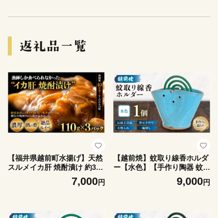
おつまみ 肴】 [e04-a110]
【福井県越前町水揚げ】天然
【越前焼】蚊取り線香ホルダ
スルメイカ肝 焼酎漬け 約330
ー【水色】【手作り陶器 蚊取
g(110g×3P） 珍味・ルイベ・
り線香 蚊取り線香ホルダー
7,000
9,000
円
円
酒の肴・おつまみ・ご飯のお
小物入れ インテリア 一輪挿
供・冷凍・おうちdeえちぜん
し 洗心窯】 [e48-a013]
[e38-a006]