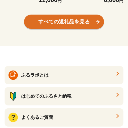
円
円
丸焼き 惣菜 半夏生 はんげし
丸焼き 惣菜 半夏生 はんげし
ょう 酒の肴 郷土料理】 [e38-
ょう 酒の肴 郷土料理】 [e38-
a005]
a004]
すべての返礼品を見る
ふるラボとは
はじめてのふるさと納税
よくあるご質問