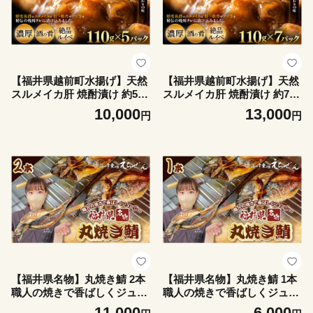
【福井県越前町水揚げ】天然
【福井県越前町水揚げ】天然
スルメイカ肝 焼酎漬け 約550
スルメイカ肝 焼酎漬け 約770
g(110g×5P） 珍味・ルイベ・
g(110g×7P） 珍味・ルイベ・
10,000
13,000
円
円
酒の肴・おつまみ・ご飯のお
酒の肴・おつまみ・ご飯のお
供・冷凍・おうちdeえちぜん
供・冷凍・おうちdeえちぜん
[e38-a007]
[e38-a008]
【福井県名物】丸焼き鯖 2本
【福井県名物】丸焼き鯖 1本
職人の焼きで香ばしくジュー
職人の焼きで香ばしくジュー
シー 【さば 焼き魚 焼き サバ
シー【さば 焼き魚 焼き サバ
11,000
6,000