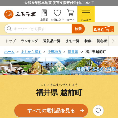
令和８年熊本地震 災害支援寄付受付について
上限額
お気に入り
カート
メニュー
検索
トップ
ランキング
返礼品一覧
まち一覧
特集
初心者ガイド
ホーム
まちから探す
中部地方
福井県
福井県越前町
ふくいけんえちぜんちょう
福井県 越前町
すべての返礼品を見る