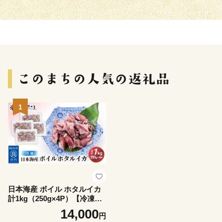
1
日本海産 ボイル ホタルイカ
計1kg（250g×4P）【冷凍】
【ほたるいか 蛍烏賊 いか イ
14,000
円
カ 烏賊 海鮮 小分け グルメ