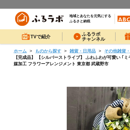
地域とあなたを元気にする
ふるさと納税
ふるラボ
TVで紹介
チャンネル
ホーム
ものから探す
雑貨・日用品
その他雑貨
【完成品】 【シルバーストライプ】 ふわふわが可愛い ｢ミモ
媒加工 フラワーアレンジメント 東京都 武蔵野市