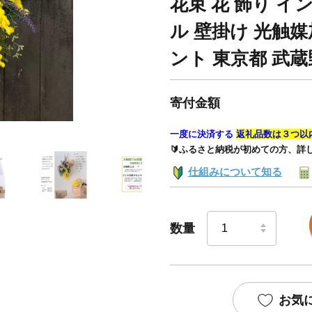
花束 花 飾り イ
ル 壁掛け 光触
ント 東京都 武
寄付金額
一度に決済する
返礼品数は３つ以
🔰ふるさと納税が初めての方、詳
仕組みについて知る
数量
お気