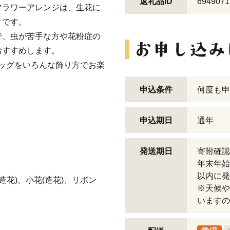
返礼品ID
6949071
フラワーアレンジは、生花に
ィです。
で、虫が苦手な方や花粉症の
おすすめします。
ッグをいろんな飾り方でお楽
申込条件
何度も申
申込期日
通年
発送期日
寄附確認
年末年始
以内に発
造花)、小花(造花)、リボン
※天候や
いますの