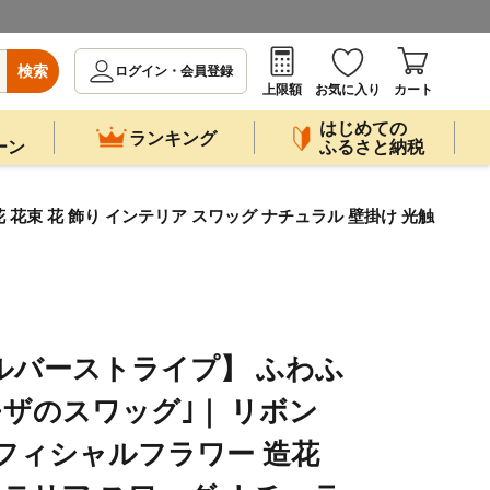
検索
ログイン・会員登録
上限額
お気に入り
カート
はじめての
ランキング
ーン
ふるさと納税
花束 花 飾り インテリア スワッグ ナチュラル 壁掛け 光触
ルバーストライプ】 ふわふ
モザのスワッグ｣｜ リボン
フィシャルフラワー 造花