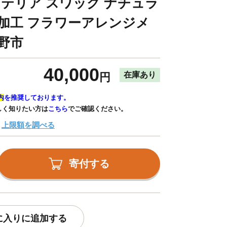
ンテリア スワッグ ナチュラ
媒加工 フラワーアレンジメ
蔵野市
40,000
在庫あり
円
内
を推奨しております。
しく知りたい方は
こちら
でご確認ください。
上限額を調べる
寄付する
に入りに追加する