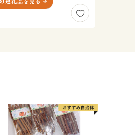
期)とこれを見直す調整計画は、豊かな財
行され、緑豊かな住宅都市と教育・福
・情報などの生活型の産業が高度に集積
市」として発展し、住んでみたい街とし
います。
令和4年4月1日現在）、新宿から約12
分の至近にあり、23区と多摩地区を結
ます。
央線に沿って主に三駅圏に分かれてい
パートや専門店などの商業集積をもつ吉
伸びる文化・行政ゾーンの中央圏。武蔵
などの文教施設と、中核病院である日赤
は、三域の個性を生かしつつ、全体が調
います。
業家・学者などが多数居住しています。