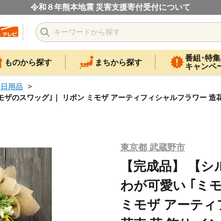
令和８年熊本地震 災害支援寄付受付について
番組･特集
ものから探す
まちから探す
キャンペ
・日用品
ザのスワッグ｣｜ リボン ミモザ アーティフィシャルフラワー 造花 
東京都 武蔵野市
【完成品】 【シ
わが可愛い ｢ミ
ミモザ アーティ