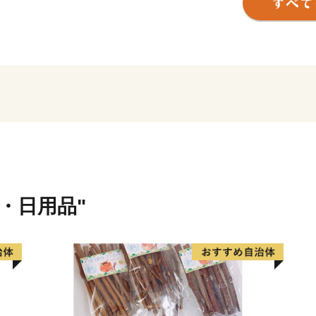
長期計画(10年から12年周
政力に支えられて着実に実
祉・健康・文化・スポーツ
して、調和した「生活核都
てそのイメージが定着して
現在は、人口約14万8千人（
キロメートル、電車で約20
ぶ東京の『芯』となってい
市内を東西に貫通するJR中
貨・日用品"
ます。市の玄関として、デ
祥寺圏。三鷹駅から北側に
境駅を中心に、亜細亜大学
病院をもつ武蔵境圏。市で
和したまちづくりを進めて
また、市内には芸術家や事