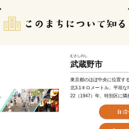
むさしのし
武蔵野市
東京都のほぼ中央に位置する
北3.1キロメートル、平坦
22（1947）年、特別区
ました。
本市は、施策の計画・展開
先駆的に取り組んできまし