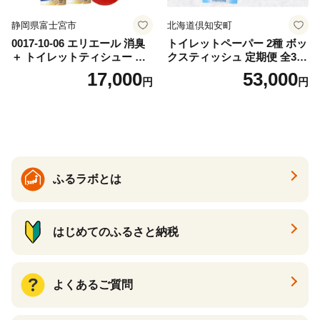
静岡県富士宮市
北海道倶知安町
0017-10-06 エリエール 消臭
トイレットペーパー 2種 ボッ
＋ トイレットティシュー し
クスティッシュ 定期便 全3
っかり香るフレッシュクリア
回 日本製 まとめ買い 防災
17,000
53,000
円
円
の香り ダブル 12ロール×6パ
常備品 日用雑貨 消耗品 生活
ック 72ロール 25m トイレ
必需品 大容量 備蓄 リサイク
ットペーパー パルプ100％ 消
ル ティッシュ ペーパー まと
臭 防臭 日用品 消耗品 備蓄
め買い 雑貨 倶知安町
ふるラボとは
はじめてのふるさと納税
よくあるご質問