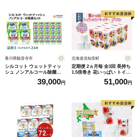
る 一人暮らし】
ボディ 保湿 LION ライオン
泡石鹸 石鹸 兵庫 兵庫県 小野
市
香川県観音寺市
北海道倶知安町
シルコット ウェットティッ
定期便 2ヵ月毎 全3回 長持ち
シュ ノンアルコール除菌詰
1.5倍巻き 花いっぱい トイレ
替（43枚×3P）×24袋 日用品
ットペーパー ダブル 45ｍ 計
39,000
51,000
円
円
おもちゃ 拭き取り 手拭き 外
72ロール 全18種 花柄 プリン
出時 お出かけ時 食事前 緑茶
ト ハーブ 香り付き 日本製 ま
カテキン配合
とめ買い 防災 常備品 ペーパ
ー 消耗品 備蓄 送料無料 北海
道 倶知安町 日用品