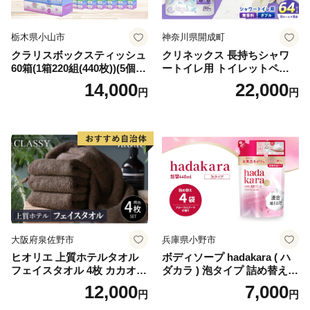
栃木県小山市
神奈川県開成町
クラリスボックスティッシュ
クリネックス 長持ちシャワ
60箱(1箱220組(440枚))(5個入
ートイレ用 トイレットペー
り×12セット)【1256759】
パー（ダブル）64ロール(8ロ
14,000
22,000
円
円
ール×8パック) 開成町 トイレ
ットペーパーダブル 日用品
国産 新生活 ダブル SDGs 備
蓄 防災 エコ 消耗品 生活雑貨
生活用品 無香料 トイレット
ペーパー ダブル といれっと
ぺーぱー トイレ クレシア ト
イレットペーパー [BDBH002
-1]
大阪府泉佐野市
兵庫県小野市
ヒオリエ 上質ホテルタオル
ボディソープ hadakara ( ハ
フェイスタオル 4枚 カカオ
ダカラ ) 泡タイプ 詰め替え 4
【タオル 泉州タオル 吸水 普
40ml×4袋 ボディーソープ 泡
12,000
7,000
円
円
段使い 無地 シンプル 日用品
ボディソープ 泡 日用品 消耗
ふわふわ ふかふか 家族 たお
品 バス用品 大容量 いい 匂い