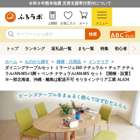
令和８年熊本地震 災害支援寄付受付について
上限額
お気に入り
カート
メニュー
検索
トップ
ランキング
返礼品一覧
まち一覧
特集
初心者ガイド
ホーム
ものから探す
雑貨・日用品
インテリア
ダイニングテーブルセット ミラージュ160 ナチュラル + チェア ナチュ
ラル/AN-MS×3脚 + ベンチ ナチュラル/AN-MS セット 【開梱・設置】
※一部北海道、沖縄・離島は配送不可 モリタインテリア工業 AL634