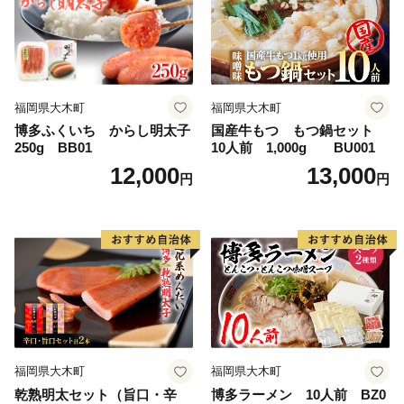
福岡県大木町
福岡県大木町
博多ふくいち からし明太子
国産牛もつ もつ鍋セット
250g BB01
10人前 1,000g BU001
12,000
13,000
円
円
福岡県大木町
福岡県大木町
乾熟明太セット（旨口・辛
博多ラーメン 10人前 BZ0