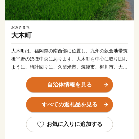
おおきまち
大木町
大木町は、福岡県の南西部に位置し、九州の穀倉地帯筑
後平野のほぼ中央にあります。大木町を中心に取り囲む
ように、時計回りに、久留米市、筑後市、柳川市、大川
市、と町境をなしています。
福岡市から西鉄天神大牟田線を利用すると約1時間、車
自治体情報を見る
で九州自動車道（八女インターチェンジ）を利用すると
約50分の距離にあります。
すべての返礼品を見る
温暖多雨の穏やかな気候にくわえて、町全体が標高4〜5
メートルのほぼ平坦な理想的な田園地帯となっていま
す。また、町の総面積の約14％を占める堀（クリーク）
お気に入りに追加する
が、町全域を縦横無尽に張り巡らしており、その歴史は