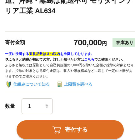
道、沖縄・離島は配送不可 モリタインテ
リア工業 AL634
700,000
寄付金額
在庫あり
円
一度に決済する
返礼品数は３つ以内
を推奨しております。
🔰ふるさと納税が初めての方、詳しく知りたい方は
こちら
でご確認ください。
ふるさと納税では原則として自己負担額の2,000円を除いた全額が控除の対象となり
ます。控除の対象となる寄付金額は、収入や家族構成などに応じて一定の上限があ
りますのでご注意ください。
仕組みについて知る
上限額を調べる
数量
寄付する