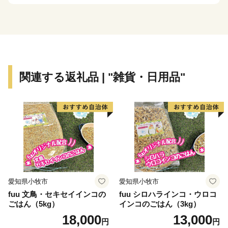
荘園時代にまで遡るほど、かつてから日本屈指のクリー
ク地帯です。
関連する返礼品 | "雑貨・日用品"
愛知県小牧市
愛知県小牧市
fuu 文鳥・セキセイインコの
fuu シロハラインコ・ウロコ
ごはん（5kg）
インコのごはん（3kg）
18,000
13,000
円
円