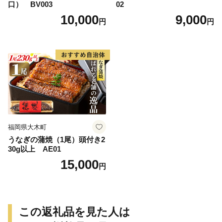
口） BV003
02
10,000
9,000
円
円
福岡県大木町
うなぎの蒲焼（1尾）頭付き2
30g以上 AE01
15,000
円
この返礼品を見た人は