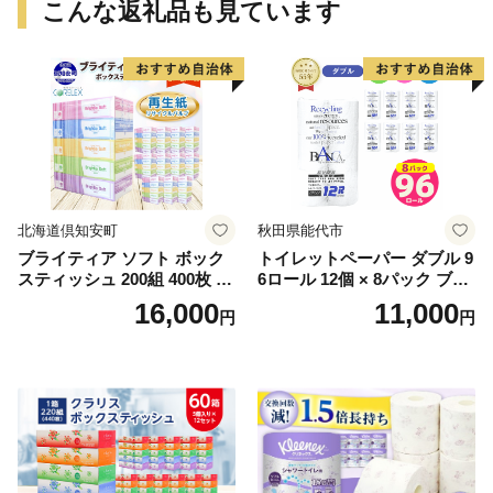
こんな返礼品も見ています
北海道倶知安町
秋田県能代市
ブライティア ソフト ボック
トイレットペーパー ダブル 9
スティッシュ 200組 400枚 60
6ロール 12個 × 8パック ブラ
箱 日本製 まとめ買い ティッ
ンカ 再生紙 100％ 芯あり 日
16,000
11,000
円
円
シュ リサイクル 長持 防災 常
用品 消耗品 無香料 生活用品
備品 日用雑貨 消耗品 生活必
備蓄 秋田県 能代市 送料無料
需品 備蓄 ペーパー 紙 北海道
《能代製紙》
倶知安町 日用品