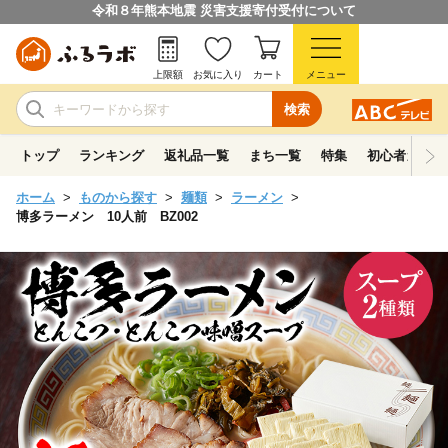
令和８年熊本地震 災害支援寄付受付について
上限額
お気に入り
カート
メニュー
検索
トップ
ランキング
返礼品一覧
まち一覧
特集
初心者ガイド
ホーム
ものから探す
麺類
ラーメン
博多ラーメン 10人前 BZ002