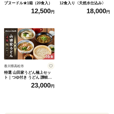
プヌードル★1箱（20食入）
12食入り〈天然水仕込み〉
12,500
18,000
円
円
香川県高松市
特選 山田家うどん極上セッ
ト｜つゆ付き うどん 讃岐う
どん さぬきうどん 生麵 うど
23,000
円
んセット カレーうどん 生う
どん 食べ比べ 麺 麺類 ギフト
香川 香川県 高松