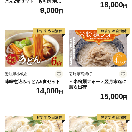
どん2食セット もも肉 地鶏
18,000
円
味噌うどん
9,000
円
愛知県小牧市
宮崎県高鍋町
味噌煮込みうどん6食セット
＜米粉麺フォー＞翌月末迄に
順次出荷
14,000
円
15,000
円