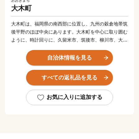
おおきまち
大木町
大木町は、福岡県の南西部に位置し、九州の穀倉地帯筑
後平野のほぼ中央にあります。大木町を中心に取り囲む
ように、時計回りに、久留米市、筑後市、柳川市、大川
市、と町境をなしています。
福岡市から西鉄天神大牟田線を利用すると約1時間、車
自治体情報を見る
で九州自動車道（八女インターチェンジ）を利用すると
約50分の距離にあります。
すべての返礼品を見る
温暖多雨の穏やかな気候にくわえて、町全体が標高4〜5
メートルのほぼ平坦な理想的な田園地帯となっていま
す。また、町の総面積の約14％を占める堀（クリーク）
お気に入りに追加する
が、町全域を縦横無尽に張り巡らしており、その歴史は
荘園時代にまで遡るほど、かつてから日本屈指のクリー
ク地帯です。