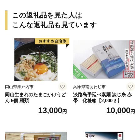
この返礼品を見た人は
こんな返礼品も見ています
岡山県瀬戸内市
兵庫県南あわじ市
岡山生まれのたまごかけうど
淡路島手延べ素麺 淡じ糸 赤
ん 5個 麺類
帯 化粧箱【2,000ｇ】
13,000
10,000
円
円