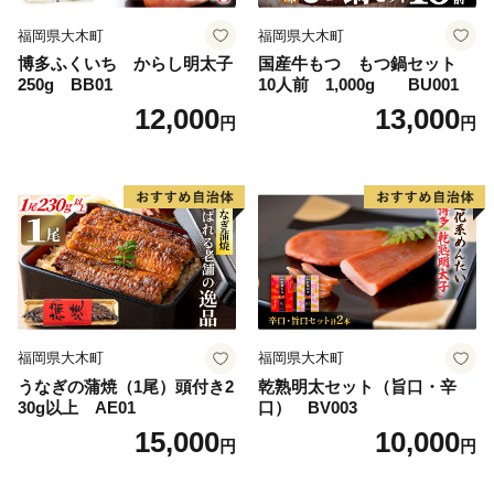
福岡県大木町
福岡県大木町
博多ふくいち からし明太子
国産牛もつ もつ鍋セット
250g BB01
10人前 1,000g BU001
12,000
13,000
円
円
福岡県大木町
福岡県大木町
うなぎの蒲焼（1尾）頭付き2
乾熟明太セット（旨口・辛
30g以上 AE01
口） BV003
15,000
10,000
円
円