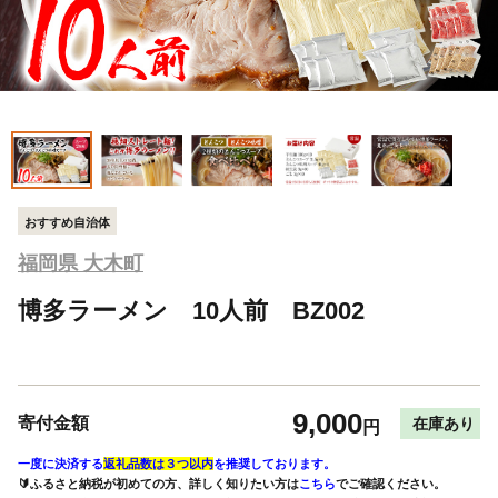
おすすめ自治体
福岡県 大木町
博多ラーメン 10人前 BZ002
9,000
寄付金額
在庫あり
円
一度に決済する
返礼品数は３つ以内
を推奨しております。
🔰ふるさと納税が初めての方、詳しく知りたい方は
こちら
でご確認ください。