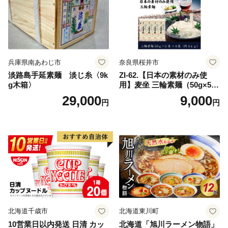
兵庫県南あわじ市
奈良県桜井市
淡路島手延素麺 淡じ糸〈9k
ZI-62.【日本の素材のみ使
g木箱〉
用】麦坐 三輪素麺（50g×5束
×4袋）
29,000
9,000
円
円
北海道千歳市
北海道東川町
10営業日以内発送 日清 カッ
北海道「旭川ラーメン物語」