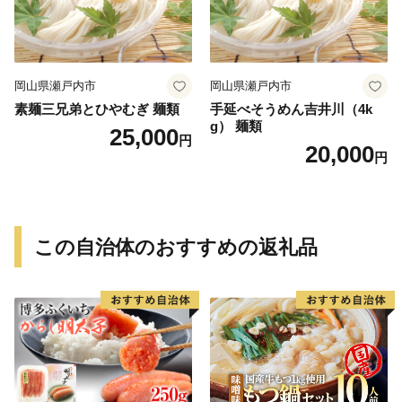
岡山県瀬戸内市
岡山県瀬戸内市
素麺三兄弟とひやむぎ 麺類
手延べそうめん吉井川（4k
g） 麺類
25,000
円
20,000
円
この自治体のおすすめの返礼品