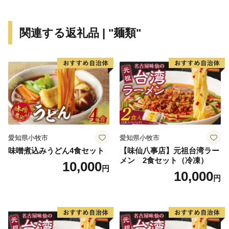
関連する返礼品 | "麺類"
愛知県小牧市
愛知県小牧市
味噌煮込みうどん4食セット
【味仙八事店】元祖台湾ラー
メン 2食セット（冷凍）
10,000
円
10,000
円