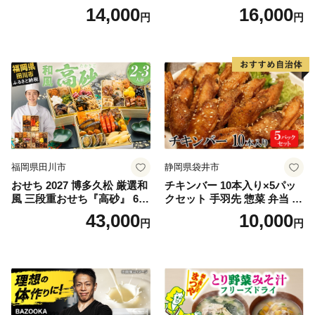
ほぐし サケフレーク シャケ
菜 牛たん 一人暮らし 冷凍】
14,000
16,000
円
円
フレーク 鮭フレーク
福岡県田川市
静岡県袋井市
おせち 2027 博多久松 厳選和
チキンバー 10本入り×5パッ
風 三段重おせち『高砂』 6.5
クセット 手羽先 惣菜 弁当 お
寸 3段重 2～3人前 おせち料
かず お酒 おつまみ ギフト キ
43,000
10,000
円
円
理 重箱 お正月 冷凍おせち 縁
ャンプ アウトドア キャンプ
起物 祝箸付 福岡 お節 オセチ
飯 保存食 非常食 鶏肉 肉 お
oseti osechi お祝い 迎春おせ
肉 鶏 人気 厳選 静岡県袋井市
ち 本格おせち おせち予約 年
末 年始 お取り寄せ 新春 贅沢
おせち こだわりおせち 惣菜
老舗おせち ふるさと納税お