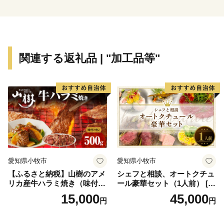
港や肱川を使った物流の拠点として栄えた歴史があり、
「長浜大橋」などは往時を偲ばせるなど、多様な文化が
あるまちです。
関連する返礼品 | "加工品等"
愛知県小牧市
愛知県小牧市
【ふるさと納税】山樹のアメ
シェフと相談、オートクチュ
リカ産牛ハラミ焼き（味付）
ール豪華セット（1人前） [04
500g
3C10]
15,000
45,000
円
円