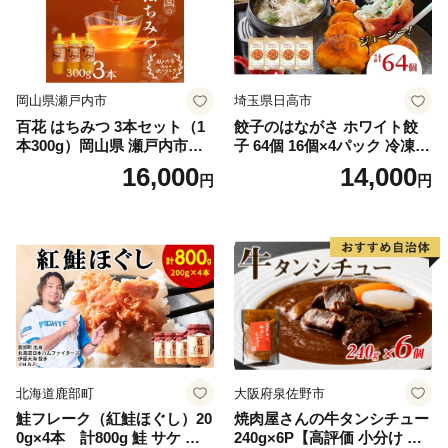
岡山県瀬戸内市
埼玉県日高市
百花 はちみつ 3本セット（1
餃子のはながさ ホワイト餃
本300g）岡山県 瀬戸内市産
子 64個 16個×4パック 冷凍
石黒農園 ヨーグルト パン 砂
中華 点心 B級グルメ ご当地
16,000
14,000
円
円
糖の代わり 香り高い いい香
野菜 おつまみ おかず 簡単調
り 季節の花の蜜 トンガリ容
理 時短 リピート 保存 豚肉
器入り
特製 ポーク 大きめ ジューシ
ー ギフト お取り寄せ 日高市
北海道鹿部町
大阪府泉佐野市
鮭フレーク（紅鮭ほぐし）20
焼肉屋さんの牛タンシチュー
0g×4本 計800g 鮭 サケ 鮭
240g×6P【高評価 小分け 惣