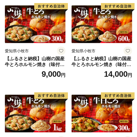
愛知県小牧市
愛知県小牧市
【ふるさと納税】山樹の国産
【ふるさと納税】山樹の国産
牛とろホルモン焼き（味付/
牛とろホルモン焼き（味付/
タレ） 300g
タレ） 600g ホルモン 肉
9,000
14,000
円
円
牛肉 山樹 国産牛 とろホルモ
ン焼き 300g×2パック 計600g
味付 タレ プリプリ 小腸 味噌
タレ にんにく バーベキュー
BBQ 炒め物 ホルモン丼 野菜
炒め 焼きうどん 下処理済み
愛知県 小牧市 冷凍 送料無料