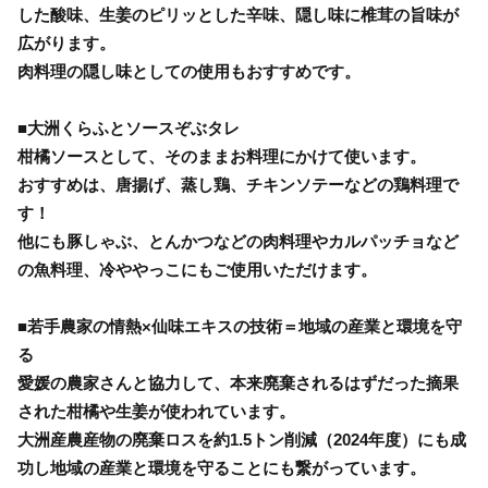
した酸味、生姜のピリッとした辛味、隠し味に椎茸の旨味が
広がります。
肉料理の隠し味としての使用もおすすめです。
■大洲くらふとソースぞぶタレ
柑橘ソースとして、そのままお料理にかけて使います。
おすすめは、唐揚げ、蒸し鶏、チキンソテーなどの鶏料理で
す！
他にも豚しゃぶ、とんかつなどの肉料理やカルパッチョなど
の魚料理、冷ややっこにもご使用いただけます。
■若手農家の情熱×仙味エキスの技術＝地域の産業と環境を守
る
愛媛の農家さんと協力して、本来廃棄されるはずだった摘果
された柑橘や生姜が使われています。
大洲産農産物の廃棄ロスを約1.5トン削減（2024年度）にも成
功し地域の産業と環境を守ることにも繋がっています。