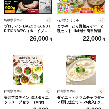
せち 御節 お節料理 正月 調理
不要 おせち料理2027
島根県雲南市
石川県かほく市
プロテイン BAZOOKA NUT
まつや とり野菜みそ汁 2
RITION WPC（ホエイプロテ
種セット | 味噌汁 簡単調理
イン）＜プレーン＞ 900g｜
お味噌 おみそ みそ とり野菜
26,000
22,000
円
円
バズーカ岡田監修・植物由来
時短料理 時短ごはん ご当地
の甘味料使用・国内製造 島
フリーズドライ
根県雲南市/株式会社アルプ
ロン [AIEN005]
群馬県富岡市
群馬県富岡市
美容プロテイン 温活ダイエ
ダイエットクラムチャウダー
ットスープセット (16食) 小
＜豆乳仕立て＞(24食入) クラ
分け スープ 食べ比べ セット
ムチャウダー 豆乳 ダイエッ