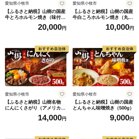
愛知県小牧市
愛知県小牧市
【ふるさと納税】山樹の国産
【ふるさと納税】山樹の国産
牛とろホルモン焼き（味付
牛白ころホルモン焼き（丸
き/タレ）1kg
腸）味付 300g 肉 牛肉 山
20,000
10,000
円
円
樹 国産牛 白ころホルモン焼
き 300g 丸腸 味付 プリプリ
小腸 味噌タレ にんにく バー
ベキュー 炒め物 ホルモン丼
野菜炒め 焼きうどん 下処理
済み 愛知県 小牧市 送料無料
愛知県小牧市
愛知県小牧市
【ふるさと納税】山樹名物
【ふるさと納税】山樹の国産
にんにくさがり（アメリカ産
とんちゃん味噌焼き（500g）
サガリ）500g
14,000
9,000
円
円