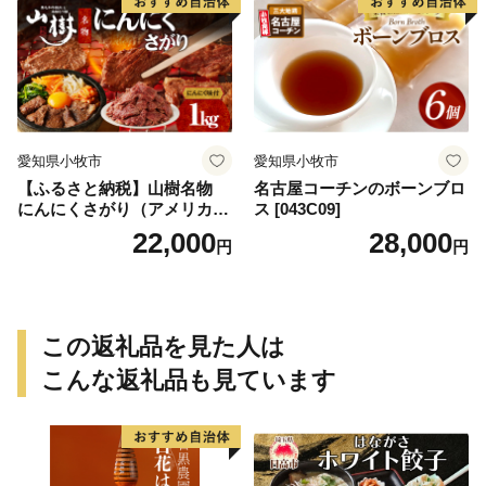
愛知県小牧市
愛知県小牧市
【ふるさと納税】山樹名物
名古屋コーチンのボーンブロ
にんにくさがり（アメリカ産
ス [043C09]
サガリ）1kg
22,000
28,000
円
円
この返礼品を見た人は
こんな返礼品も見ています