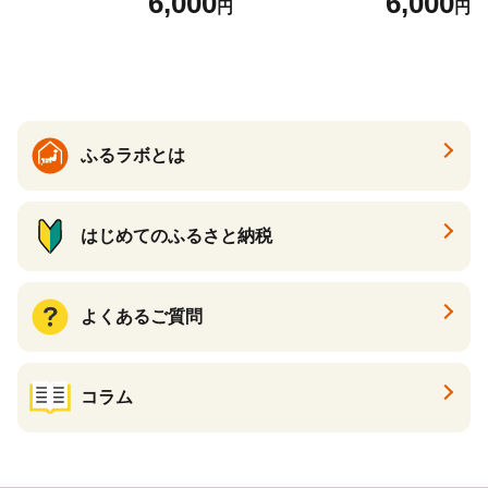
6,000
6,000
円
円
詰合せ クラムチャウダー チ
ト スープ プロテイン たんぱ
ゲ コーン ポタージュ トマト
く質 食物繊維 食品 F20E-799
温活 ダイエット 美容 プロテ
イン 食品 F20E-809
ふるラボとは
はじめてのふるさと納税
よくあるご質問
コラム