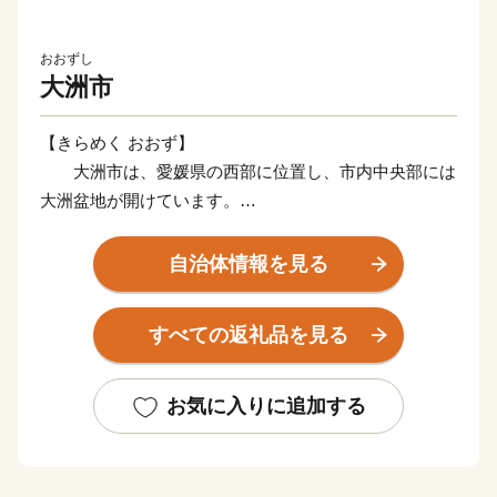
おおずし
大洲市
【きらめく おおず】
大洲市は、愛媛県の西部に位置し、市内中央部には
大洲盆地が開けています。
市内を流れる一級河川肱川（ひじかわ）は、東部の
山間地域から盆地を沿うように流れ、瀬戸内海の伊予灘
自治体情報を見る
に注いでいます。このような地形から霧の発生が多く、
秋から冬にかけては発生した霧が肱川を下り白い霧を伴
すべての返礼品を見る
った冷たい強風が河口を吹き抜ける気象現象「肱川あら
し」がみられます。
当市では、肱川の流域ごとに暮らしが異なり、上流
お気に入りに追加する
域では「河辺郷（かわべごう」をはじめとする山里文
化、中流域では「大洲城」をはじめ、水郷の情緒漂う城
下町文化や市街地が広がっています。また下流域は、漁