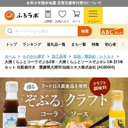
令和８年熊本地震 災害支援寄付受付について
上限額
お気に入り
カート
メニュー
検索
トップ
ランキング
返礼品一覧
まち一覧
特集
初心者ガイド
ホーム
ものから探す
加工品等
缶詰・瓶詰め・レトルト
大洲くらふとコーラぞぶる2本・大洲くらふとソースぞぶタレ1本 計3本
セット 化粧箱付き 愛媛県大洲市/仙味エキス株式会社 [AGBI004]