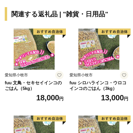
関連する返礼品 | "雑貨・日用品"
愛知県小牧市
愛知県小牧市
fuu 文鳥・セキセイインコの
fuu シロハラインコ・ウロコ
ごはん（5kg）
インコのごはん（3kg）
18,000
13,000
円
円