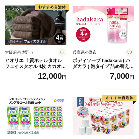
蓄 防災 エコ 消耗品 生活雑貨
生活用品 無香料 トイレット
ペーパー ダブル といれっと
ぺーぱー トイレ クレシア ト
イレットペーパー [BDBH002
-1]
大阪府泉佐野市
兵庫県小野市
ヒオリエ 上質ホテルタオル
ボディソープ hadakara ( ハ
フェイスタオル 4枚 カカオ
ダカラ ) 泡タイプ 詰め替え 4
【タオル 泉州タオル 吸水 普
40ml×4袋 ボディーソープ 泡
12,000
7,000
円
円
段使い 無地 シンプル 日用品
ボディソープ 泡 日用品 消耗
ふわふわ ふかふか 家族 たお
品 バス用品 大容量 いい 匂い
る 一人暮らし】
ボディ 保湿 LION ライオン
泡石鹸 石鹸 兵庫 兵庫県 小野
市