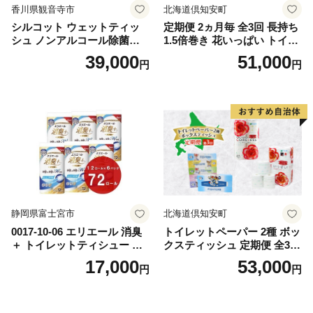
香川県観音寺市
北海道倶知安町
シルコット ウェットティッ
定期便 2ヵ月毎 全3回 長持ち
シュ ノンアルコール除菌詰
1.5倍巻き 花いっぱい トイレ
替（43枚×3P）×24袋 日用品
ットペーパー ダブル 45ｍ 計
39,000
51,000
円
円
おもちゃ 拭き取り 手拭き 外
72ロール 全18種 花柄 プリン
出時 お出かけ時 食事前 緑茶
ト ハーブ 香り付き 日本製 ま
カテキン配合
とめ買い 防災 常備品 ペーパ
ー 消耗品 備蓄 送料無料 北海
道 倶知安町 日用品
静岡県富士宮市
北海道倶知安町
0017-10-06 エリエール 消臭
トイレットペーパー 2種 ボッ
＋ トイレットティシュー し
クスティッシュ 定期便 全3
っかり香るフレッシュクリア
回 日本製 まとめ買い 防災
17,000
53,000
円
円
の香り ダブル 12ロール×6パ
常備品 日用雑貨 消耗品 生活
ック 72ロール 25m トイレ
必需品 大容量 備蓄 リサイク
ットペーパー パルプ100％ 消
ル ティッシュ ペーパー まと
臭 防臭 日用品 消耗品 備蓄
め買い 雑貨 倶知安町