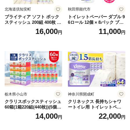
北海道倶知安町
秋田県能代市
ブライティア ソフト ボック
トイレットペーパー ダブル 9
スティッシュ 200組 400枚 60
6ロール 12個 × 8パック ブラ
箱 日本製 まとめ買い ティッ
ンカ 再生紙 100％ 芯あり 日
16,000
11,000
円
円
シュ リサイクル 長持 防災 常
用品 消耗品 無香料 生活用品
備品 日用雑貨 消耗品 生活必
備蓄 秋田県 能代市 送料無料
需品 備蓄 ペーパー 紙 北海道
《能代製紙》
倶知安町 日用品
栃木県小山市
神奈川県開成町
クラリスボックスティッシュ
クリネックス 長持ちシャワ
60箱(1箱220組(440枚))(5個入
ートイレ用 トイレットペー
り×12セット)【1256759】
パー（ダブル）64ロール(8ロ
14,000
22,000
円
円
ール×8パック) 開成町 トイレ
ットペーパーダブル 日用品
国産 新生活 ダブル SDGs 備