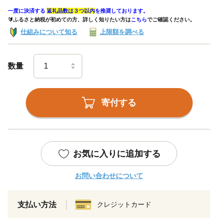
一度に決済する
返礼品数は３つ以内
を推奨しております。
🔰ふるさと納税が初めての方、詳しく知りたい方は
こちら
でご確認ください。
仕組みについて知る
上限額を調べる
数量
寄付する
お気に入りに追加する
お問い合わせについて
支払い方法
クレジットカード