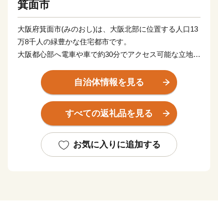
箕面市
大阪府箕面市(みのおし)は、大阪北部に位置する人口13
万8千人の緑豊かな住宅都市です。
大阪都心部へ電車や車で約30分でアクセス可能な立地で
ありながら、日本の滝100選にも選ばれた「箕面大滝」
や明治の森箕面国定公園に代表される豊かな自然が特徴
自治体情報を見る
です。
「箕面」の名前の由来は、箕面大滝の流れ落ちる姿が農
すべての返礼品を見る
具の「箕」の面「「表面」に似ていることから「箕面大
滝」と呼ばれるようになり、地名もこれに由来している
と言われています。
お気に入りに追加する
また、「子育て・教育日本一」を掲げ、子育て世代の方
を中心に、住みよい環境を整えています。
箕面を応援した、箕面に貢献したい、という皆様からの
応援を心よりお待ちしています。