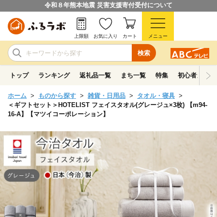
令和８年熊本地震 災害支援寄付受付について
上限額
お気に入り
カート
メニュー
検索
トップ
ランキング
返礼品一覧
まち一覧
特集
初心者ガイド
ホーム
ものから探す
雑貨・日用品
タオル・寝具
＜ギフトセット＞HOTELIST フェイスタオル(グレージュ×3枚) 【m94-
16-A】【マツイコーポレーション】