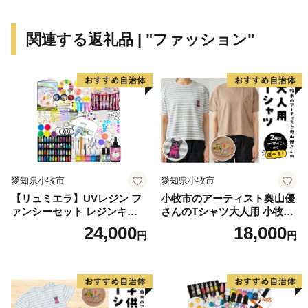
住宅街が形成され、最近は大型ホテルの進出もあり、観
光にも力を入れています。新たに国道331号の4車線開
関連する返礼品 | "ファッション"
通により、那覇空港との時間距離が15分～20分と短く
なり、多くの企業誘致も見込まれています。また、農漁
業も盛んですが、特に卸売市場を整備し、水産物の国際
的物流拠点を目指しています。
このように糸満市は、平和と伝統と未来が交差する発
展の可能性を大きく秘めたまちです。糸満市でたくさん
の再発見をし、魅力を楽しむとともに、今後の新しい糸
愛知県小牧市
愛知県小牧市
満市にご注目ください。
【リュミエラ】UVレジン フ
小牧市のアーティスト奥山優
ァンシーセット レジンキッ
さんのTシャツ大人用 小牧市
ト ハンドメイド レジンクラ
制70周年記念
24,000
18,000
円
円
フト アクセサリーキット 手
作り セット レジン LEDライ
ト