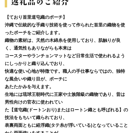
【ており首里道屯織のポーチ】
沖縄で伝統的な手織り技術を使って作られた首里の織物を使
ったポーチをご紹介します。
織物の素材は、天然の木綿糸を使用しており、肌触りが良
く、通気性もありながらも本来は
コースターやランチョンマットなど日常生活で使われるよう
にしっかりと織り込んでおり、
快適な使い心地が特徴です。職人の手仕事ならではの、独特
な風合いや織り目が、ポーチに
あたたかみを与えます。
生地には琉球王朝時代に王家や士族階級の織物であり、昔は
男性向けの官衣に使われてい
た【道屯織(ドートンおり)またはロートン織とも呼ばれる】の
技法をもちいて織られており、
表裏両面ともに経浮織(タテ糸が浮いている)となっていること
から両面使いをすることが