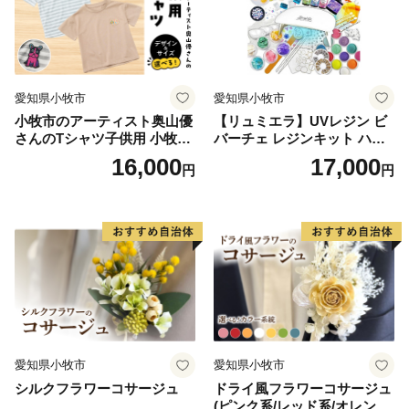
愛知県小牧市
愛知県小牧市
小牧市のアーティスト奥山優
【リュミエラ】UVレジン ビ
さんのTシャツ子供用 小牧市
バーチェ レジンキット ハン
制70周年記念
ドメイド レジンクラフト ア
16,000
17,000
円
円
クセサリーキット 手作り セ
ット レジン LEDライト
愛知県小牧市
愛知県小牧市
シルクフラワーコサージュ
ドライ風フラワーコサージュ
(ピンク系/レッド系/オレンジ