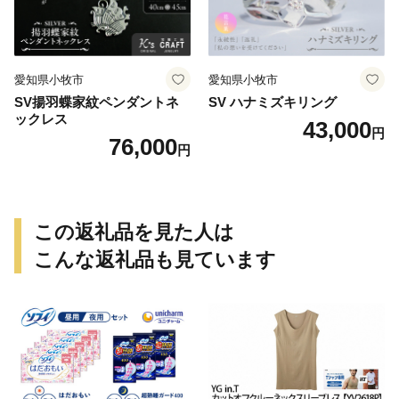
愛知県小牧市
愛知県小牧市
SV揚羽蝶家紋ペンダントネ
SV ハナミズキリング
ックレス
43,000
円
76,000
円
この返礼品を見た人は
こんな返礼品も見ています