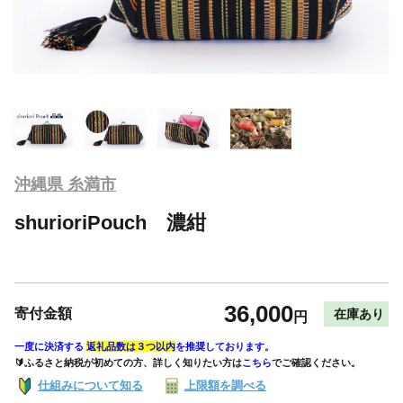
沖縄県 糸満市
shurioriPouch 濃紺
36,000
寄付金額
在庫あり
円
一度に決済する
返礼品数は３つ以内
を推奨しております。
🔰ふるさと納税が初めての方、詳しく知りたい方は
こちら
でご確認ください。
仕組みについて知る
上限額を調べる