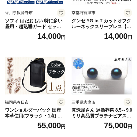
香川県観音寺市
京都府宮津市
ソフィ はだおもい 特に多い
グンゼ YG in.T カットオフク
昼用・超熟睡ガード セット
ルーネックスリーブレス【Y
羽付き ナプキン 生理用品 サ
V2618P】Lサイズ クリアベ
14,000
14,000
円
円
ニタリー ユニ・チャーム
ージュ3枚セット [№5716-04
32]
福岡県春日市
三重県志摩市
ワンショルダーバック 国産
真珠屋さん 冠婚葬祭 8.5～9.0
本革使用(ブラック・1点) 鞄
ミリ高品質プラチナピアス P
バック バッグ カバン レザー
t900 志摩産アコヤ真珠 ブラ
55,000
75,000
円
円
国産 日本製 牛革 黒 革 革製
ックパール 黒真珠
品 手作り 男性 女性 レディー