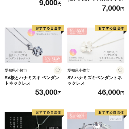
9,000
円
系/ホワイト系/イエロー系/グ
7,000
円
リーン系/ブルー系）
愛知県小牧市
愛知県小牧市
SV桜とハナミズキ ペンダン
SV ハナミズキペンダントネ
トネックレス
ックレス
53,000
46,000
円
円