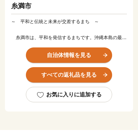
糸満市
～ 平和と伝統と未来が交差するまち ～
糸満市は、平和を発信するまちです。沖縄本島の最南
端に位置し、沖縄戦終焉の地である糸満市は、ひめゆり
の塔や平和祈念公園をはじめ、各都道府県の慰霊碑が多
自治体情報を見る
数存在するなど平和の尊さと戦争の悲惨さを発信するま
ちで、修学旅行など平和学習の場となっています。
すべての返礼品を見る
糸満市は、伝統文化を大切にするまちです。糸満ハー
レーや糸満大綱引をはじめ、ウシデーク、棒術、エイサ
お気に入りに追加する
ーなどの伝統行事が各字に息づき、また全国でも珍しい
旧暦文化と古い佇まいが色濃く残るまちです。
糸満市は、未来への可能性あふれるまちです。西崎町
や潮崎町など広大な埋め立て事業により工業団地、新興