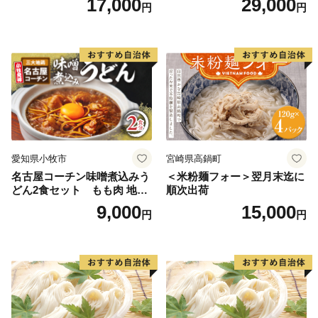
17,000
29,000
円
円
愛知県小牧市
宮崎県高鍋町
名古屋コーチン味噌煮込みう
＜米粉麺フォー＞翌月末迄に
どん2食セット もも肉 地鶏
順次出荷
味噌うどん
9,000
15,000
円
円