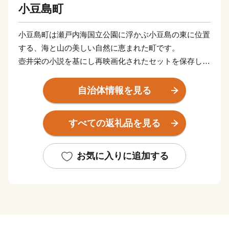
小豆島町
小豆島町は瀬戸内海国立公園に浮かぶ小豆島の東に位置
する、海と山の美しい自然に恵まれた町です。
壺井栄の小説を基にし再映画化されたセットを保存した
二十四の瞳映画村、日本三大渓谷美に数えられる寒霞
渓、18世紀頃より伝承されてきている農村歌舞伎舞台な
自治体情報を見る
ど、数多くの観光スポットを有しています。
醤油、佃煮、そうめんなどの伝統産業、日本におけるオ
すべての返礼品を見る
リーブ発祥の地、小豆島でつくられるオリーブオイルな
ど、食と文化と歴史が交差する魅力あふれる町です。
お気に入りに追加する