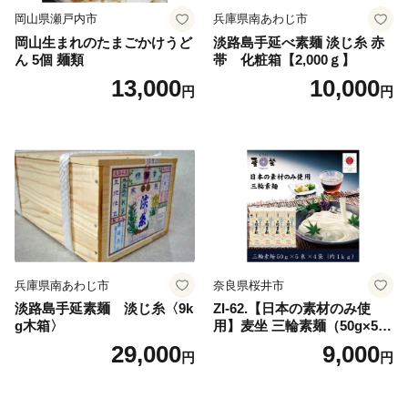
岡山県瀬戸内市
兵庫県南あわじ市
岡山生まれのたまごかけうど
淡路島手延べ素麺 淡じ糸 赤
ん 5個 麺類
帯 化粧箱【2,000ｇ】
13,000
10,000
円
円
兵庫県南あわじ市
奈良県桜井市
淡路島手延素麺 淡じ糸〈9k
ZI-62.【日本の素材のみ使
g木箱〉
用】麦坐 三輪素麺（50g×5束
×4袋）
29,000
9,000
円
円