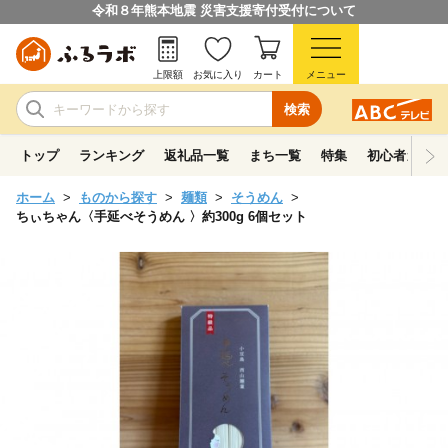
令和８年熊本地震 災害支援寄付受付について
上限額
お気に入り
カート
メニュー
検索
トップ
ランキング
返礼品一覧
まち一覧
特集
初心者ガイド
ホーム
ものから探す
麺類
そうめん
ちぃちゃん〈手延べそうめん 〉約300g 6個セット