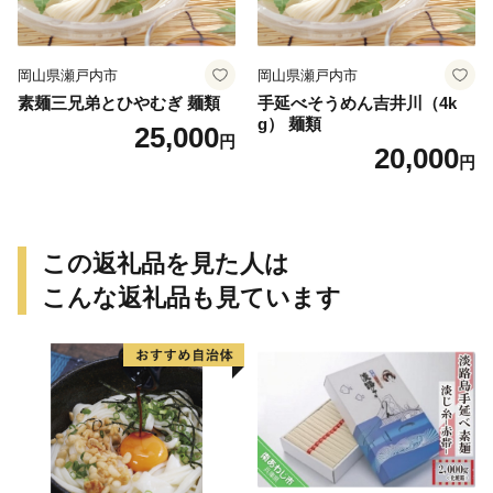
岡山県瀬戸内市
岡山県瀬戸内市
素麺三兄弟とひやむぎ 麺類
手延べそうめん吉井川（4k
g） 麺類
25,000
円
20,000
円
この返礼品を見た人は
こんな返礼品も見ています