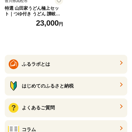
香川県高松市
特選 山田家うどん極上セッ
ト｜つゆ付き うどん 讃岐う
どん さぬきうどん 生麵 うど
23,000
円
んセット カレーうどん 生う
どん 食べ比べ 麺 麺類 ギフト
香川 香川県 高松
ふるラボとは
はじめてのふるさと納税
よくあるご質問
コラム