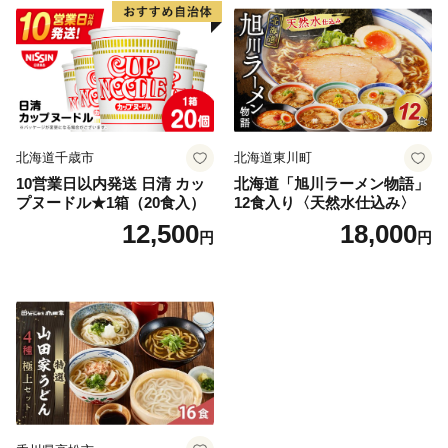
北海道千歳市
北海道東川町
10営業日以内発送 日清 カッ
北海道「旭川ラーメン物語」
プヌードル★1箱（20食入）
12食入り〈天然水仕込み〉
12,500
18,000
円
円