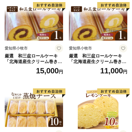
三盆 小牧銘菓 バウムクーヘ
ン 常温 愛知県 小牧市 アンプ
チベアやぐま
愛知県小牧市
愛知県小牧市
厳選 和三盆ロールケーキ
厳選 和三盆ロールケーキ
「北海道産生クリーム巻き」
「北海道産生クリーム巻き」
または「北海道産粒あん巻
または「北海道産粒あん巻
15,000
11,000
円
円
き」（サイズ：レギュラー）
き」（サイズ：ハーフ） 和
和三盆 北海道産生クリー
三盆 北海道産生クリーム 北
ム 北海道産粒あん 34cm 冷
海道産粒あん 17cm 冷凍 愛
凍 愛知県 小牧市 アンプチベ
知県 小牧市 アンプチベアや
アやぐま
ぐま