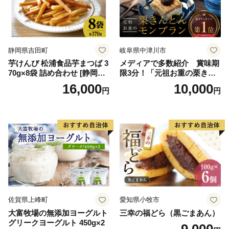
バニラ＆クッキー ウベ 沖縄
紅イモ 塩ちんすこう 沖縄シ
ークヮーサー 沖縄黒糖 琉球
ロイヤルミルクティ 沖縄パ
イン
静岡県吉田町
岐阜県中津川市
芋けんぴ 松浦食品芋まつば 3
メディアで多数紹介 賞味期
70g×8袋 詰め合わせ [静岡伊
限3分！「元祖お重の栗きん
勢丹(松浦食品) 静岡県 吉田町
とんモンブラン」 【未来の
16,000
10,000
円
円
22424274] 芋ケンピ セット
ご褒美】スイーツ 栗 モンブ
小袋 個包装 小分け
ラン くりきんとん デザート
ご褒美 お取り寄せ くり お菓
子 菓子 F4N-2298
佐賀県上峰町
愛知県小牧市
大富牧場の無添加ヨーグルト
三幸の福どら（黒ごまあん）
グリークヨーグルト 450g×2
9,000