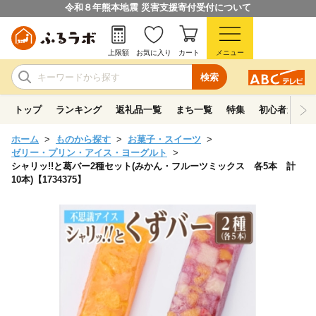
令和８年熊本地震 災害支援寄付受付について
上限額
お気に入り
カート
メニュー
検索
トップ
ランキング
返礼品一覧
まち一覧
特集
初心者ガイド
ホーム
ものから探す
お菓子・スイーツ
ゼリー・プリン・アイス・ヨーグルト
シャリッ!!と葛バー2種セット(みかん・フルーツミックス 各5本 計
10本)【1734375】