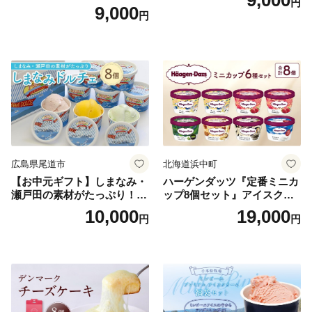
円
9,000
円
広島県尾道市
北海道浜中町
【お中元ギフト】しまなみ・
ハーゲンダッツ『定番ミニカ
瀬戸田の素材がたっぷり！ジ
ップ8個セット』アイスクリ
ェラート8個
ーム アイス スイーツ デザー
10,000
19,000
円
円
ト_H0016-104