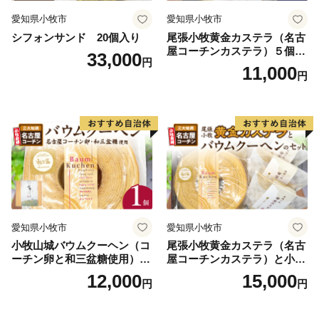
愛知県小牧市
愛知県小牧市
シフォンサンド 20個入り
尾張小牧黄金カステラ（名古
屋コーチンカステラ）５個入
33,000
円
名古屋コーチン カステラ ザ
11,000
円
ラメ 常温 愛知県 小牧市 アン
プチベアやぐま
愛知県小牧市
愛知県小牧市
小牧山城バウムクーヘン（コ
尾張小牧黄金カステラ（名古
ーチン卵と和三盆糖使用）
屋コーチンカステラ）と小牧
名古屋コーチン バームクー
山城バウムクーヘン（コーチ
12,000
15,000
円
円
ヘン 和三盆 小牧銘菓 バウム
ン卵と和三盆糖使用）のセッ
クーヘン 常温 愛知県 小牧市
ト 名古屋コーチン カステ
アンプチベアやぐま
ラ ザラメ バームクーヘン 和