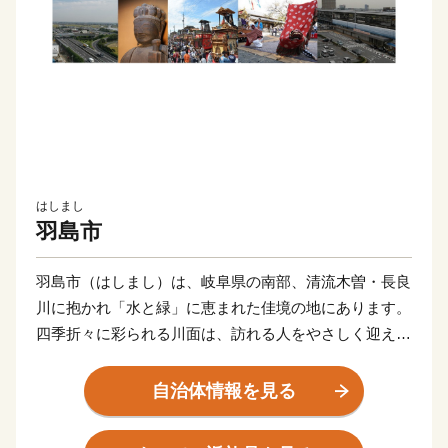
はしまし
羽島市
羽島市（はしまし）は、岐阜県の南部、清流木曽・長良
川に抱かれ「水と緑」に恵まれた佳境の地にあります。
四季折々に彩られる川面は、訪れる人をやさしく迎えて
くれます。
東海道新幹線岐阜羽島駅、名神高速道路岐阜羽島インタ
自治体情報を見る
ーチェンジを併せ持つ「岐阜県の表玄関」羽島市は、こ
のような自然豊かな地で、交通の要衝としても大きく発