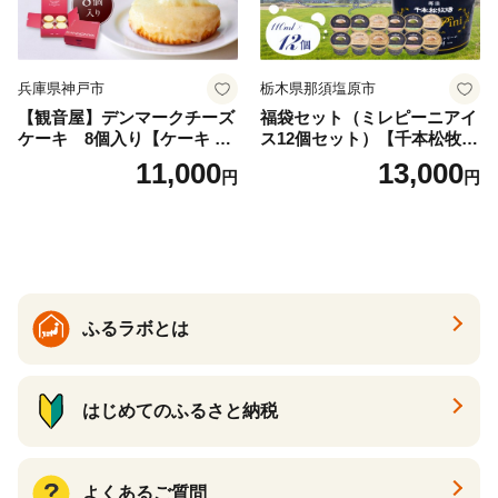
兵庫県神戸市
栃木県那須塩原市
【観音屋】デンマークチーズ
福袋セット（ミレピーニアイ
ケーキ 8個入り【ケーキ チ
ス12個セット）【千本松牧
ーズケーキ 人気スイーツ お
場】 ns025-014-12 【デザー
11,000
13,000
円
円
すすめスイーツ 神戸スイー
ト 詰め合わせ ギフト】
ツ 新感覚チーズケーキ おす
すめケーキ 兵庫県 神戸市 D0
910-17】
ふるラボとは
はじめてのふるさと納税
よくあるご質問