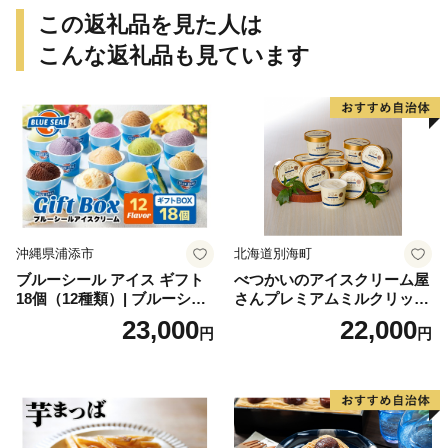
この返礼品を見た人は
こんな返礼品も見ています
沖縄県浦添市
北海道別海町
ブルーシール アイス ギフト
べつかいのアイスクリーム屋
18個（12種類）| ブルーシー
さんプレミアムミルクリッチ
ルアイス ブルーシールアイ
12個（AP-01）（ 北海道アイ
23,000
22,000
円
円
スクリーム 着日指定可能 送
ス 北海道産アイス アイス ア
料無料 ジェラート 沖縄県 バ
イススイーツ アイスクリー
ースデー 贈り物 プレゼント
ム 北海道産アイスクリーム
誕生日 カップ 詰め合わせ バ
道産アイス 道産アイスクリ
ラエティ | バニラ チョコレー
ーム ギフト 詰合せ 詰め合わ
ト ストロベリー ピスタチオ
せ ふるさと納税 ）