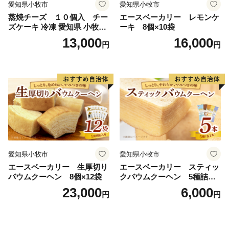
愛知県小牧市
愛知県小牧市
蒸焼チーズ １０個入 チー
エースベーカリー レモンケ
ズケーキ 冷凍 愛知県 小牧市
ーキ 8個×10袋
アンプチベアやぐま
13,000
16,000
円
円
愛知県小牧市
愛知県小牧市
エースベーカリー 生厚切り
エースベーカリー スティッ
バウムクーヘン 8個×12袋
クバウムクーヘン 5種詰合
せ バウムクーヘン バーム
23,000
6,000
円
円
クーヘン おやつ おかし スイ
ーツ お菓子 個包装 詰め合わ
せ