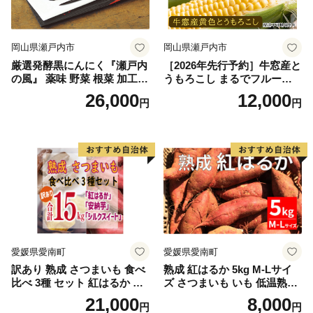
岡山県瀬戸内市
岡山県瀬戸内市
厳選発酵黒にんにく『瀬戸内
［2026年先行予約］牛窓産と
の風』 薬味 野菜 根菜 加工食
うもろこし まるでフルー
品
ツ！最高糖度25度超え 生で
26,000
12,000
円
円
甘い、茹でて美味い！ 黄色
とうもろこし 「桃太郎コー
ン」約4kg（8〜12本入り）
野菜
愛媛県愛南町
愛媛県愛南町
訳あり 熟成 さつまいも 食べ
熟成 紅はるか 5kg M-Lサイ
比べ 3種 セット 紅はるか 安
ズ さつまいも いも 低温熟成
納芋 シルクスイート 合計 15
完全熟成収穫 甘い 糖度 焼き
21,000
8,000
円
円
kg サイズ混合 サツマイモ 焼
芋 やきいも スイートポテト