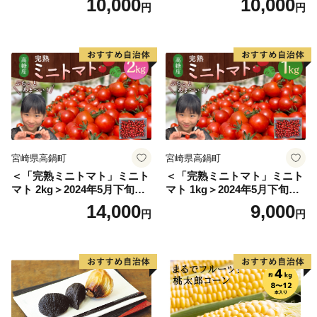
10,000
10,000
円
円
安全 国産 採れたて 新鮮 きの
しいただけます。
こ 野菜]
宮崎県高鍋町
宮崎県高鍋町
＜「完熟ミニトマト」ミニト
＜「完熟ミニトマト」ミニト
マト 2kg＞2024年5月下旬迄
マト 1kg＞2024年5月下旬迄
に順次出荷 野菜ソムリエサ
に順次出荷 野菜ソムリエサ
14,000
9,000
円
円
ミット アルル・リリカ共に
ミット アルル・リリカ共に
銀賞受賞！！(2023年11月開
銀賞受賞！！(2023年11月開
催)1回食べてみらんね？宮崎
催)1回食べてみらんね？宮崎
県 高鍋町産 産地直送 有機肥
県 高鍋町産 産地直送 有機肥
料使用 高糖度 西森農園
料使用 高糖度 西森農園