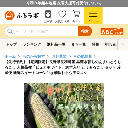
令和８年熊本地震 災害支援寄付受付について
上限額
お気に入り
カート
メニュー
検索
トップ
ランキング
返礼品一覧
まち一覧
特集
初心者ガイド
ホーム
ものから探す
お野菜類
その他野菜
【先行予約】【期間限定】長野県長和町産 黒耀水育ちのあまいとうも
ろこし 人気品種「ピュアホワイト」10本入り とうもろこし セット 冷
蔵便 新鮮スイートコーン4kg 朝採れトウモロコシ