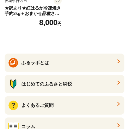
茨城県行方市
★訳あり★紅はるか冷凍焼き
芋約3kg＋おまかせ品種さつ
まいも 合計約3.2kg｜さつ
8,000
円
まいも サツマイモ さつま芋
焼き芋 やきいも 冷凍 冷凍焼
き芋 訳あり 訳アリ 紅はるか
茨城県 行方市(EY-25)
ふるラボとは
はじめてのふるさと納税
よくあるご質問
コラム