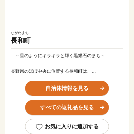
ながわまち
長和町
～星のようにキラキラと輝く黒耀石のまち～
長野県のほぼ中央に位置する長和町は、
昔ながらの長閑な田園風景が広がる自然豊かなまちで
す。
自治体情報を見る
黒耀石のふるさととして、長和町には古代から人々が暮
すべての返礼品を見る
らしてきました。
江戸時代には、「五街道」の一つである「中山道」の宿
場町として栄えた歴史があり、長久保宿、和田宿の２つ
お気に入りに追加する
の宿場が当時の面影を残しています。