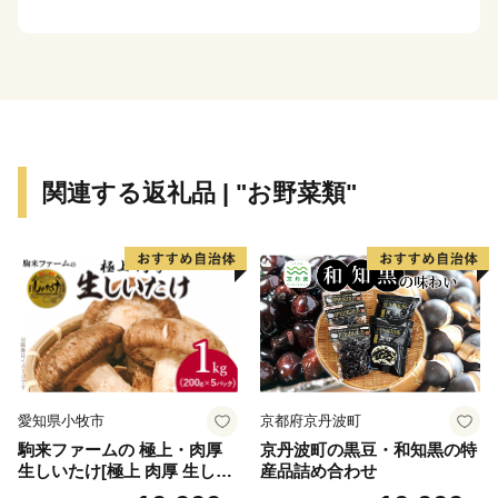
近年では、美ヶ原・霧ヶ峰高原・白樺高原に近い姫木平
の別荘地への移住も人気です。
悠久の歴史を経て継がれてきた自然と文化のまち。
周囲の黒耀石の山に降る雨は、黒耀石の岩盤で濾過され
関連する返礼品 | "お野菜類"
た湧き水となります。
豊かな自然と「黒耀の水」によって育まれた特産品は長
和町だけのものです。
長和町の潤沢な自然資源を生かした返礼品が多くござい
ます。
ふるさと納税がきっかけで長和町を知った方はぜひ、お
越しください。
愛知県小牧市
京都府京丹波町
空気がうまい。水がうまい。野菜がうまい。星がきれ
駒来ファームの 極上・肉厚
京丹波町の黒豆・和知黒の特
い。
生しいたけ[極上 肉厚 生しい
産品詰め合わせ
きっと、日常の喧騒から離れた、素敵なお時間をお過ご
たけ 生シイタケ 生椎茸 安心