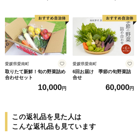
き芋 干し芋 丸干し 冷凍焼き
おやつ 高糖度 料理 国産 愛媛
芋 冷やし焼き芋 やきいも 蜜
県 愛南町 青果市場
芋 ほしいも スイートポテト
いも天 サイズミックス 甘い
ねっとり 生芋 新芋 あんのう
いも 甘藷 べにはるか スイー
ツ 国産 糖度 産地直送 農家直
送 数量限定 21000円 愛媛 愛
南 ミッチーのおみかん畑
愛媛県愛南町
愛媛県愛南町
取りたて新鮮！旬の野菜詰め
6回お届け 季節の旬野菜詰
合わせセット
合せ
10,000
60,000
円
円
この返礼品を見た人は
こんな返礼品も見ています