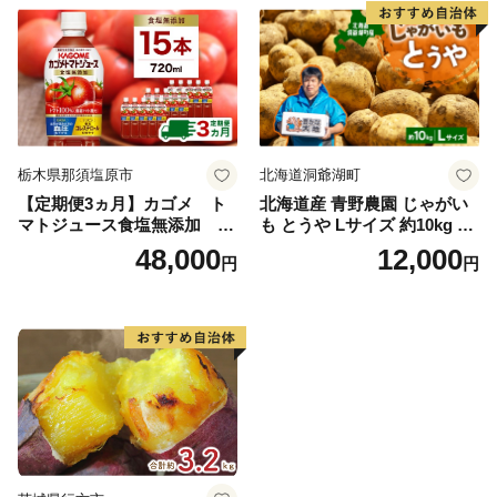
栃木県那須塩原市
北海道洞爺湖町
【定期便3ヵ月】カゴメ ト
北海道産 青野農園 じゃがい
マトジュース食塩無添加 72
も とうや Lサイズ 約10kg 20
0ml PET×15本 1ケース 毎月
26年10月初旬～12月下旬頃お
48,000
12,000
円
円
届く 3ヵ月 3回コース ns001-
届け 先行予約 北海道 ジャガ
005 【 KAGOME 野菜ジュー
イモ トウヤ 馬鈴薯 ポテト 芋
ス 】
いも イモ 黄色 旬 野菜 農作
物 産地直送 お取り寄せ 国産