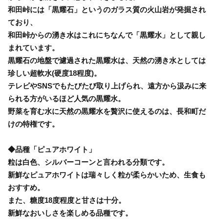
和田峠には「黒耀石」というのガラス質の火山岩が発掘され
ており、
和田峠からの湧き水はこれにちなんで「黒耀水」として親し
まれています。
黒耀石の地盤で濾過された黒耀水は、天然の湧き水としては
珍しい超軟水(硬度18程度)。
テレビやSNSでもたびたび取り上げられ、遠方から汲みに来
られる方がいるほど人気の黒耀水。
野菜を育む水に天然の黒耀水を贅沢に使えるのは、長和町だ
けの特権です。
◆品種「ピュアホワイト」
粒は白色、シルバーコーンと言われる分類です。
新鮮なピュアホワイトは瑞々しく粒が柔らかいため、生食も
おすすめ。
また、糖度18度程度と甘さは十分。
新鮮なおいしさを楽しめる品種です。