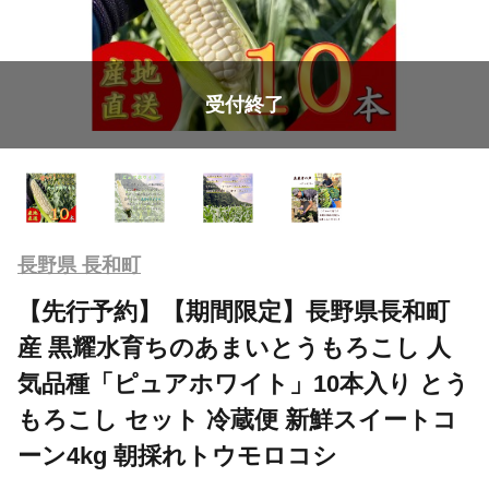
受付終了
長野県 長和町
【先行予約】【期間限定】長野県長和町
産 黒耀水育ちのあまいとうもろこし 人
気品種「ピュアホワイト」10本入り とう
もろこし セット 冷蔵便 新鮮スイートコ
ーン4kg 朝採れトウモロコシ