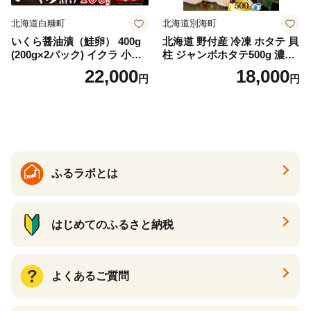
北海道白糠町
北海道別海町
いくら醤油漬（鮭卵） 400g
北海道 野付産 冷凍 ホタテ 貝
(200g×2パック) イクラ 小分
柱 ジャンボホタテ500g 濃厚
け いくら醤油漬 鮭いくら い
な旨味と甘み （ほたて ホタ
22,000
18,000
円
円
くら醤油漬け 鮭 鮭卵 ikura
テ 帆立 貝柱 ホタテ貝柱 大玉
醤油いくら 冷凍いくら いく
大粒 北海道 別海 野付 ふるさ
ら北海道 醤油鮭いくら 人気
と納税）
大好評品 北海道 白糠町
ふるラボとは
はじめてのふるさと納税
よくあるご質問