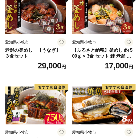
ラー 愛知県 小牧市 冷凍 送料
無料
愛知県小牧市
愛知県小牧市
老舗の釜めし 【うなぎ】
【ふるさと納税】釜めし 約 5
３食セット
00ｇ × 3食 セット 鮭 老舗 急
速冷凍 レンチン 時短 簡単調
29,000
17,000
円
円
理 食品 加工品 海鮮 手作り
ほくほく ご飯 お弁当 おにぎ
り お茶漬け お取り寄せ お取
り寄せグルメ 愛知県 小牧市
送料無料
愛知県小牧市
愛知県小牧市