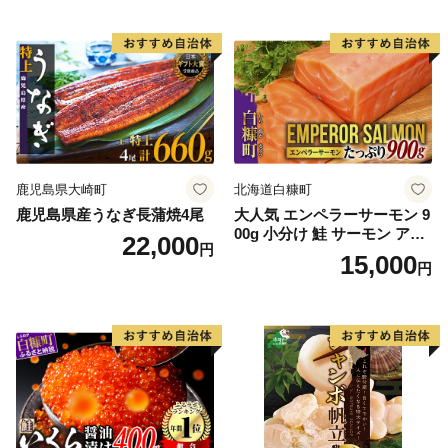
鹿児島県大崎町
北海道白糠町
鹿児島県産うなぎ長蒲焼4尾
大人気 エンペラーサーモン 9
00g 小分け 鮭 サーモン アト
22,000
円
ランティックサーモン 水産
15,000
円
庁長官賞 受賞 さけ シャケ し
ゃけ sake カルパッチョ ソテ
ー レアステーキ 人気 高級 大
満足 美味しい 贈答 生食用 刺
身 お刺身 刺し身 魚介類 海鮮
冷凍 厚切り 薄切り ふるさと
納税 ふるさとチョイス チョ
イス 北海道 白糠町