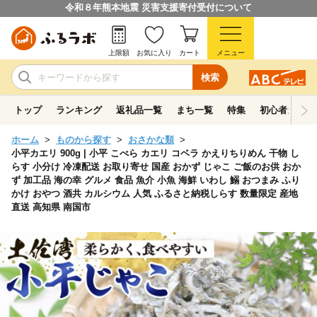
令和８年熊本地震 災害支援寄付受付について
上限額
お気に入り
カート
メニュー
検索
トップ
ランキング
返礼品一覧
まち一覧
特集
初心者ガイド
ホーム
ものから探す
おさかな類
小平カエリ 900g | 小平 こべら カエリ コベラ かえりちりめん 干物 し
らす 小分け 冷凍配送 お取り寄せ 国産 おかず じゃこ ご飯のお供 おか
ず 加工品 海の幸 グルメ 食品 魚介 小魚 海鮮 いわし 鰯 おつまみ ふり
かけ おやつ 酒共 カルシウム 人気 ふるさと納税しらす 数量限定 産地
直送 高知県 南国市