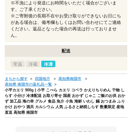
※不漁により発送にお時間をいただく場合がございま
す。ご了承ください。
※ご寄附後の長期不在やお受け取りができないお日にち
がある場合は、備考欄もしくはお問い合わせにてご連絡
ください。返品となった場合の再送は行っておりませ
ん。
配送
常温
冷蔵
冷凍
まちから探す
四国地方
高知県南国市
高知県 南国市の返礼品一覧
小平カエリ 900g | 小平 こべら カエリ コベラ かえりちりめん 干物 し
らす 小分け 冷凍配送 お取り寄せ 国産 おかず じゃこ ご飯のお供 おか
ず 加工品 海の幸 グルメ 食品 魚介 小魚 海鮮 いわし 鰯 おつまみ ふり
かけ おやつ 酒共 カルシウム 人気 ふるさと納税しらす 数量限定 産地
直送 高知県 南国市