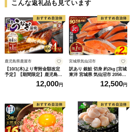
こんな返礼品も見ています
鹿児島県鹿屋市
宮城県気仙沼市
【10/1(木)より寄附金額改定
訳あり 銀鮭 切身 約2kg [宮城
予定】【期間限定】鹿児島県
東洋 宮城県 気仙沼市 205649
大隅産うなぎ蒲焼4尾（400
91] 鮭 魚介類 海鮮 訳アリ 規
12,000
12,500
円
円
g） KN007-023
格外 不揃い さけ サケ 鮭切身
シャケ 切り身 冷凍 家庭用 お
かず 弁当 支援 サーモン 銀鮭
切り身 魚 わけあり