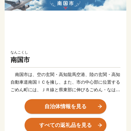
なんこくし
南国市
南国市は、空の玄関・高知龍馬空港、陸の玄関・高知
自動車道南国ＩＣを擁し、また、市の中心部に位置する
ごめん町には、ＪＲ線と県東部に伸びるごめん・なはり
線が連結する「ごめん駅」や、高知のお城下へと走る路
面電車の始発駅「ごめん町駅」などがあり、土佐の旅の
自治体情報を見る
玄関口として大きな役割を果たしています。
かつて土佐の国庁として栄えてきたこの街には、いに
すべての返礼品を見る
しえの息吹を伝える多くの歴史遺産が点在し、土佐の稲