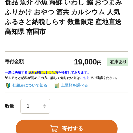
食品 魚介 小魚 海鮮 いわし 鰯 おつまみ
ふりかけ おやつ 酒共 カルシウム 人気
ふるさと納税しらす 数量限定 産地直送
高知県 南国市
19,000
寄付金額
在庫あり
円
一度に決済する
返礼品数は３つ以内
を推奨しております。
🔰ふるさと納税が初めての方、詳しく知りたい方は
こちら
でご確認ください。
仕組みについて知る
上限額を調べる
数量
寄付する