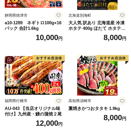
静岡県焼津市
北海道別海町
a10-1289 ネギトロ100g×16
大人気 訳あり 北海道産 冷凍
パック 合計1.6kg
ホタテ 400g ほたて ホタテ
帆立 貝柱 海鮮 魚介類 刺身
10,000
8,000
円
円
大粒 天然 海鮮 ランキング 大
人気 人気 おすすめ 訳あり ）
福岡県行橋市
高知県須崎市
AU-043 【当店オリジナル味
藁焼きかつおタタキ 1.9kg
付け】九州産・鰻の蒲焼２尾
8,000
円
12,000
円