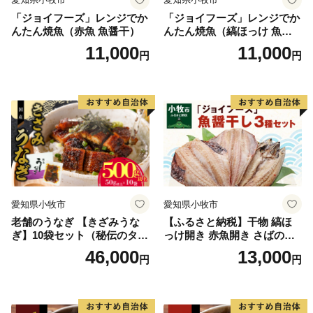
「ジョイフーズ」レンジでか
「ジョイフーズ」レンジでか
んたん焼魚（赤魚 魚醤干）
んたん焼魚（縞ほっけ 魚醤
干）
11,000
11,000
円
円
愛知県小牧市
愛知県小牧市
老舗のうなぎ 【きざみうな
【ふるさと納税】干物 縞ほ
ぎ】10袋セット（秘伝のタレ
っけ開き 赤魚開き さばの開
付）
き 魚醤干し 3種 セット 詰め
46,000
13,000
円
円
合わせ 魚 おかず 肉厚 おいし
い さば 赤魚 縞ホッケ ジョイ
フーズ 魚貝類 お取り寄せ お
取り寄せグルメ 魚醤 ナンプ