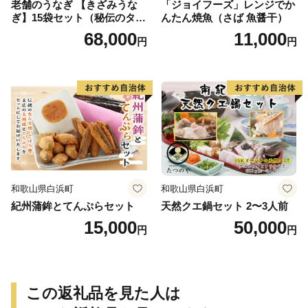
老舗のうなぎ 【きざみうな
「ジョイフーズ」レンジでか
ぎ】15袋セット（秘伝のタレ
んたん焼魚（さば 魚醤干）
付）
68,000
11,000
円
円
和歌山県白浜町
和歌山県白浜町
紀州蒲鉾とてんぷらセット
天然クエ鍋セット 2〜3人前
15,000
50,000
円
円
この返礼品を見た人は