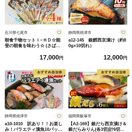
石川県七尾市
静岡県焼津市
朝食干物セットＩ−ＨＤ☆能
a12-145 銀鱈西京漬け（約8
登の朝食を味わう☆ (さば・
0g×10切れ）
あじ・いわし・紅サケ) ご飯
17,000
12,000
のお供 おかず
円
円
静岡県焼津市
福岡県飯塚市
a10-1010 訳あり！！お楽し
【A2-169】銀だら西京漬け＆
み！バラエティ漬魚10パック
銀だらみりん(各3切)計6切セ