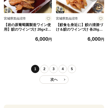
宮城県気仙沼市
宮城県気仙沼市
【岩の原葡萄園製造ワイン使
【鮫食を身近に】鮫の清酒づ
用】鮫のワインづけ 26g×2袋
け＆鮫のワインづけ 各26g
[西沢珍味販売 宮城県 気仙沼
[西沢珍味販売 宮城県 気仙沼
6,000
6,000
市 20563551] 魚介 魚貝 菓子
市 20563544] 魚介 魚貝 菓子
円
円
おつまみ 鮫 さめ サメ 清酒づ
おつまみ 鮫 さめ サメ 清酒づ
け
け ワインづけ
1
2
3
4
5
次へ