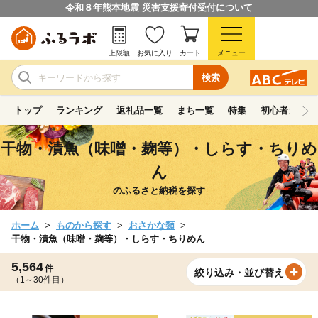
令和８年熊本地震 災害支援寄付受付について
上限額
お気に入り
カート
メニュー
検索
トップ
ランキング
返礼品一覧
まち一覧
特集
初心者ガイド
干物・漬魚（味噌・麹等）・しらす・ちりめ
ん
のふるさと納税を探す
ホーム
ものから探す
おさかな類
干物・漬魚（味噌・麹等）・しらす・ちりめん
5,564
件
絞り込み・並び替え
（1～30件目）