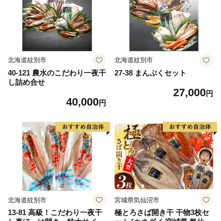
北海道紋別市
北海道紋別市
40-121 農水のこだわり一夜干
27-38 まんぷくセット
し詰め合せ
27,000
円
40,000
円
北海道紋別市
宮城県気仙沼市
13-81 高級！こだわり一夜干
極とろさば開き干 干物3枚セ