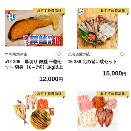
物・訳あり干物】
静岡県焼津市
北海道紋別市
a12-305 厚切り 銀鮭 干物セ
15-356 北の旨い紋セット
ット 切身 【6～7切】1kg以上
15,000
円
12,000
円