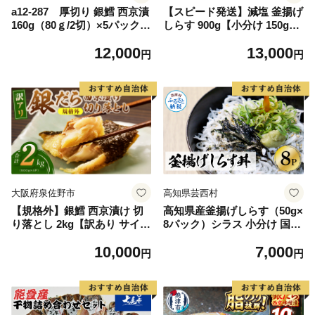
a12-287 厚切り 銀鱈 西京漬
【スピード発送】減塩 釜揚げ
160g（80ｇ/2切）×5パック
しらす 900g【小分け 150g×6
計10切
P 漁師直送 シラス 国産 無添
12,000
13,000
加 産地直送 sirasu 海鮮 しら
円
円
す 鰯 イワシ いわし】
大阪府泉佐野市
高知県芸西村
【規格外】銀鱈 西京漬け 切
高知県産釜揚げしらす（50g×
り落とし 2kg【訳あり サイズ
8パック）シラス 小分け 国産
不揃い 小分け 500g×4P 熟成
無添加 釜揚げ しらす丼 海鮮
10,000
7,000
銀だら ぎんだら ギンダラ 海
丼 ゆずつき お茶漬け ごはん
円
円
産物 魚 惣菜 西京焼き お酒の
軍艦巻き 寿司 8人前 冷凍 高
あて】
知県 返礼品 7000円