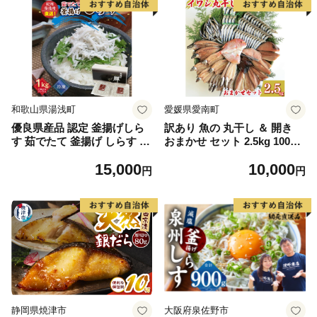
和歌山県湯浅町
愛媛県愛南町
優良県産品 認定 釜揚げしら
訳あり 魚の 丸干し ＆ 開き
す 茹でたて 釜揚げ しらす 無
おまかせ セット 2.5kg 10000
着色 安心 安全 赤穂の塩 新鮮
円 魚 海鮮 干物 無添加 ひも
15,000
10,000
国産 海の幸 海鮮 魚介 紀州湯
の ひらき 詰め合わせ 冷凍 丸
円
円
浅湾直送 まるとも海産 お取
干し 鯵 アジ 鯖 さば サバ 鰹
り寄せ 和歌山県 湯浅町 送料
かつお カツオ 鯛 たい タイ
無料_C6035n
鰯 いわし イワシ 切り身 おつ
まみ おかず 惣菜 人気 珍味
グルメ 規格外 国産 新鮮 魚介
天然 乾き物 乾物 酒のあて 旬
季節 お中元 お歳暮 母の日 父
の日 武久海産 愛南町 愛媛県
静岡県焼津市
大阪府泉佐野市