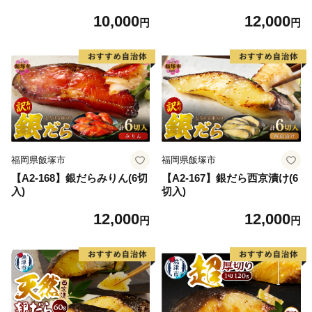
セット
ット
10,000
12,000
円
円
福岡県飯塚市
福岡県飯塚市
【A2-168】銀だらみりん(6切
【A2-167】銀だら西京漬け(6
入)
切入)
12,000
12,000
円
円