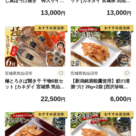
し真ほっけ開き 特大サイズ
ット [カネダイ 宮城県 気仙沼
３枚
市 20564354] 魚介類 魚介 魚
13,000
13,000
貝 鯖 さば サバ 干物 開き干
円
円
し みりん干し 旨塩干し 旨辛
干し 大型 大きい 豪華 ごちそ
う
宮城県気仙沼市
宮城県気仙沼市
極とろさば開き干 干物6枚セ
【新潟銘酒能鷹使用】鮫の清
ット [カネダイ 宮城県 気仙沼
酒づけ 26g×2袋 [西沢珍味販
市 20564355] 魚介類 魚介 魚
売 宮城県 気仙沼市 2056355
22,500
6,000
貝 鯖 さば サバ 干物 開き干
0] 魚介 魚貝 菓子 おつまみ 鮫
円
円
し みりん干し 旨塩干し 旨辛
さめ サメ 清酒づけ
干し 大型 大きい 豪華 ごちそ
う