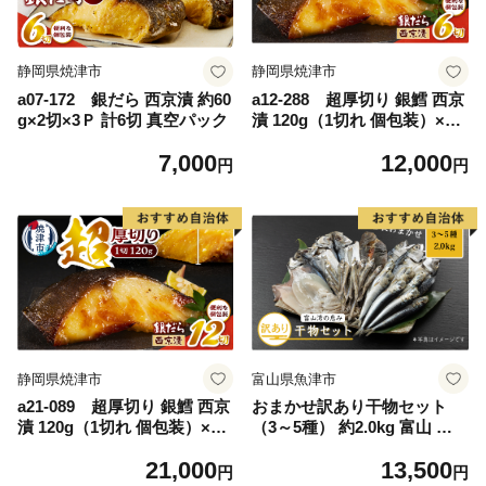
静岡県焼津市
静岡県焼津市
a07-172 銀だら 西京漬 約60
a12-288 超厚切り 銀鱈 西京
g×2切×3Ｐ 計6切 真空パック
漬 120g（1切れ 個包装）×6
パック
7,000
12,000
円
円
静岡県焼津市
富山県魚津市
a21-089 超厚切り 銀鱈 西京
おまかせ訳あり干物セット
漬 120g（1切れ 個包装）×12
（3～5種） 約2.0kg 富山 魚
パック
津 浜浦水産 自家用 家庭用
21,000
13,500
【魚貝類・干物セット・干
円
円