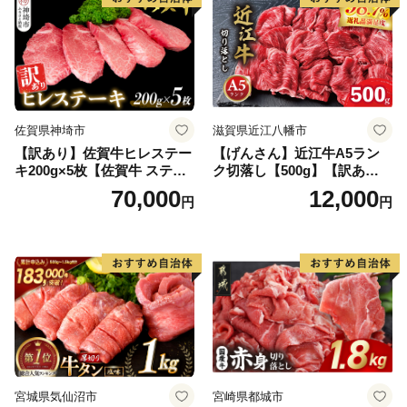
佐賀県神埼市
滋賀県近江八幡市
【訳あり】佐賀牛ヒレステー
【げんさん】近江牛A5ラン
キ200g×5枚【佐賀牛 ステー
ク切落し【500g】【訳あり】
キ ブランド肉 ヒレ肉 フィレ
【DG12W】
70,000
12,000
円
円
肉 ジューシー ヘルシー】(H0
65175)
宮城県気仙沼市
宮崎県都城市