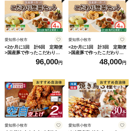
６．子どもたちが地域への愛着を育み、豊岡で世界
と出会っていること。
これらの状態を達成すれば、豊岡は世界で輝くことが
できるはずです。
愛知県小牧市
愛知県小牧市
私たちは、みんなの力を合せて目指す都市像に向かっ
<2か月に1回 計6回 定期便
<2か月に1回 計3回 定期便
ていきます。
>国産豚で作ったこだわり惣
>国産豚で作ったこだわり惣
菜セット
菜セット
96,000
48,000
円
円
豊岡市長
愛知県小牧市
愛知県小牧市