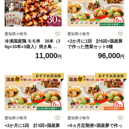
愛知県小牧市
愛知県小牧市
冷凍国産鶏 モモ串 30本（3
<2か月に1回 計6回>国産豚
0g×10本×3袋入）焼き鳥 おつ
で作った惣菜セット6種
まみ バーベキュー 小分け 国
11,000
96,000
円
円
産 鶏肉 焼鳥 やきとり 串 惣
菜 おかず 晩酌 冷凍 パーティ
ー 便利 食材 具材 お家居酒屋
愛知県小牧市
愛知県小牧市
<2か月に1回 計3回>国産豚
<6ヵ月定期便>国産豚で作っ