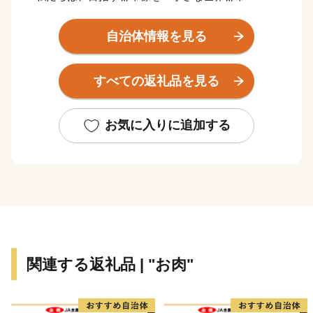
＆Global City－」と定めました。「小さな」を
「Local」と訳しています。
自治体情報を見る
豊岡というローカルに深く根ざしながら、世界で輝き
「小さくてもいいのだ」という堂々とした態度のまちを
すべての返礼品を見る
創ろうということです。
豊岡が小さな世界都市となるためには、６つの条件が
必要であると考えています。
お気に入りに追加する
１．自然との共生が徹底されていること。
２．地域の歴史、伝統、文化が守られ、新しい工夫
が加わり、引き継がれていること。
３．優れた文化芸術が創造され、人々が楽しんでい
ること。
４．多様性を受け入れ、支え合うリベラルな気風が
関連する返礼品 | "お肉"
まちに満ちていること。
５．内発型の地域産業がすくすくと育っているこ
と。