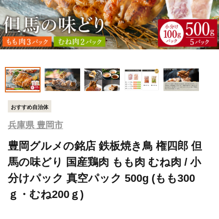
おすすめ自治体
兵庫県 豊岡市
豊岡グルメの銘店 鉄板焼き鳥 権四郎 但
馬の味どり 国産鶏肉 もも肉 むね肉 / 小
分けパック 真空パック 500g (もも300
ｇ・むね200ｇ)