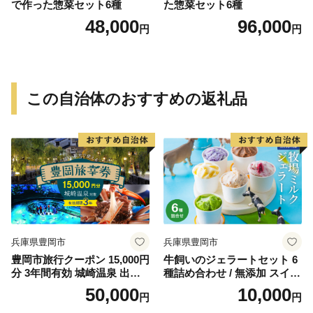
で作った惣菜セット6種
た惣菜セット6種
48,000
96,000
円
円
この自治体のおすすめの返礼品
兵庫県豊岡市
兵庫県豊岡市
豊岡市旅行クーポン 15,000円
牛飼いのジェラートセット 6
分 3年間有効 城崎温泉 出石
種詰め合わせ / 無添加 スイー
竹野 神鍋 など 宿泊施設 飲食
ツ ジェラート シャーベット
50,000
10,000
円
円
店 観光施設 250施設以上で使
アイスクリーム 卵 小麦粉不
える旅行券 「豊岡旅幸券」
使用 手作り プレセント お土