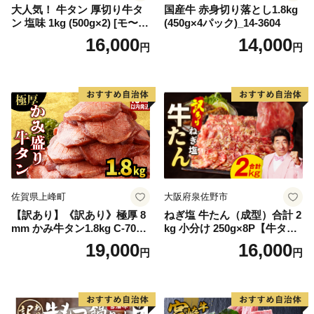
大人気！ 牛タン 厚切り牛タ
国産牛 赤身切り落とし1.8kg
ン 塩味 1kg (500g×2) [モ〜ラ
(450g×4パック)_14-3604
ンド 宮城県 気仙沼市 205646
16,000
14,000
円
円
60] 肉 牛肉 精肉 牛たん 牛タ
ン塩 牛たん塩 冷凍 焼肉 BB
Q アウトドア バーベキュー
厚切り タン
佐賀県上峰町
大阪府泉佐野市
【訳あり】《訳あり》極厚 8
ねぎ塩 牛たん（成型）合計 2
mm かみ牛タン1.8kg C-709-
kg 小分け 250g×8P【牛タン
AS
牛肉 焼肉用 薄切り 訳あり サ
19,000
16,000
円
円
イズ不揃い】