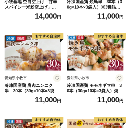
小牧基地 空自空上げ「甘辛
冷凍国産鶏 焼鳥串 30本（3
スパイシー米粉空上げ」
0g×10本×3袋入）※3種詰め
（計2kg 500g×4袋）手羽先
合わせ 焼き鳥 おつまみ バー
14,000
11,000
円
円
風
ベキュー 小分け 国産 鶏肉 焼
鳥 やきとり 串 惣菜 おかず
晩酌 冷凍 パーティー 便利 食
材 具材 お家居酒屋 詰め合わ
せ
愛知県小牧市
愛知県小牧市
冷凍国産鶏 肩肉ニンニク
冷凍国産鶏 モモネギマ串 3
串 30本（30g×10本×3袋
0本（30g×10本×3袋入）焼き
入）焼き鳥 おつまみ バーベ
鳥 おつまみ バーベキュー 小
11,000
11,000
円
円
キュー 小分け 国産 鶏肉 焼鳥
分け 国産 鶏肉 焼鳥 やきとり
やきとり 串 惣菜 おかず 晩酌
串 惣菜 おかず 晩酌 冷凍 パ
冷凍 パーティー 便利 食材 具
ーティー 便利 食材 具材 お家
材 お家居酒屋 にんにく
居酒屋 ねぎま ネギマ