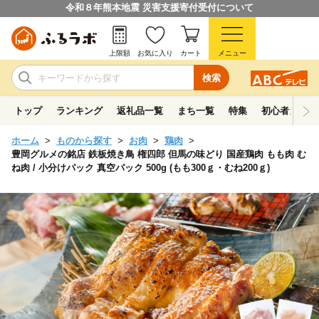
令和８年熊本地震 災害支援寄付受付について
上限額
お気に入り
カート
メニュー
検索
トップ
ランキング
返礼品一覧
まち一覧
特集
初心者ガイド
ホーム
ものから探す
お肉
鶏肉
豊岡グルメの銘店 鉄板焼き鳥 権四郎 但馬の味どり 国産鶏肉 もも肉 む
ね肉 / 小分けパック 真空パック 500g (もも300ｇ・むね200ｇ)