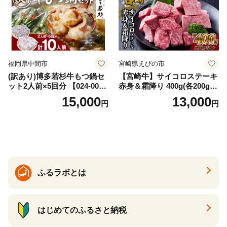
福岡県中間市
宮崎県えびの市
(訳あり)博多若杉牛もつ鍋セ
【宮崎牛】サイコロステーキ
ット2人前×5回分 【024-002
赤身＆霜降り 400g(各200g×
7】
１P 計2P) 真空パック 冷凍
15,000
13,000
円
円
ふるラボとは
はじめてのふるさと納税