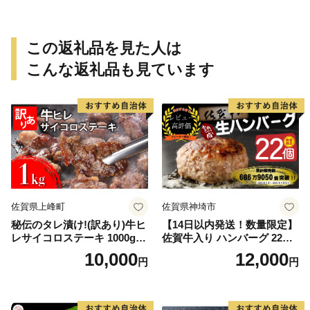
旅行 宿泊 旅 トラベルの チケ
産 贈り物 ギフト お取り寄せ
ット
【狩野牧場】
この返礼品を見た人は
こんな返礼品も見ています
佐賀県上峰町
佐賀県神埼市
秘伝のタレ漬け!(訳あり)牛ヒ
【14日以内発送！数量限定】
レサイコロステーキ 1000g
佐賀牛入り ハンバーグ 22個
【B-1098-AS】
2.6kg(120g×22個)【佐賀牛
10,000
12,000
円
円
黒毛和牛 ブランド牛 九州 ハ
ンバーグ 牛肉 豚肉 国産 お弁
当 おかず 惣菜 おすすめ 人
気】(H083106)