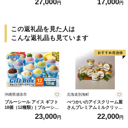
27,000
17,000
円
円
豆 抹茶 林檎 りんご 慶事 お
祝い 法事 法要 詰め合わせ お
取り寄せ 瓢箪 豊臣秀吉 焼印
個包装 贈り物 老舗 お茶菓子
この返礼品を見た人は
こんな返礼品も見ています
沖縄県浦添市
北海道別海町
ブルーシール アイス ギフト
べつかいのアイスクリーム屋
18個（12種類）| ブルーシー
さんプレミアムミルクリッチ
ルアイス ブルーシールアイ
12個（AP-01）（ 北海道アイ
23,000
22,000
円
円
スクリーム 着日指定可能 送
ス 北海道産アイス アイス ア
料無料 ジェラート 沖縄県 バ
イススイーツ アイスクリー