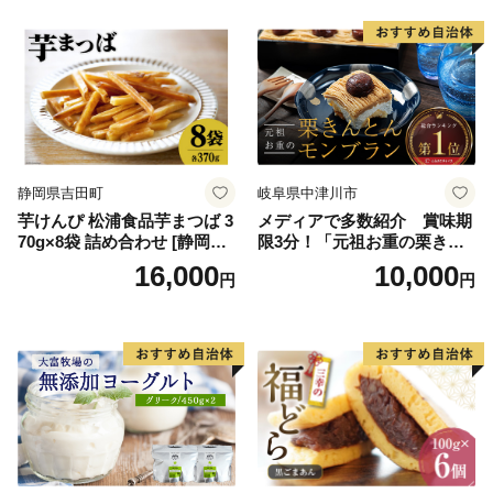
ースデー 贈り物 プレゼント
ム 北海道産アイスクリーム
誕生日 カップ 詰め合わせ バ
道産アイス 道産アイスクリ
ラエティ | バニラ チョコレー
ーム ギフト 詰合せ 詰め合わ
ト ストロベリー ピスタチオ
せ ふるさと納税 ）
バニラ＆クッキー ウベ 沖縄
紅イモ 塩ちんすこう 沖縄シ
ークヮーサー 沖縄黒糖 琉球
ロイヤルミルクティ 沖縄パ
イン
静岡県吉田町
岐阜県中津川市
芋けんぴ 松浦食品芋まつば 3
メディアで多数紹介 賞味期
70g×8袋 詰め合わせ [静岡伊
限3分！「元祖お重の栗きん
勢丹(松浦食品) 静岡県 吉田町
とんモンブラン」 【未来の
16,000
10,000
円
円
22424274] 芋ケンピ セット
ご褒美】スイーツ 栗 モンブ
小袋 個包装 小分け
ラン くりきんとん デザート
ご褒美 お取り寄せ くり お菓
子 菓子 F4N-2298