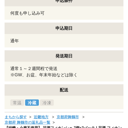
申込条件
何度も申し込み可
申込期日
通年
発送期日
通常１～２週間程で発送
※GW、お盆、年末年始などは除く
配送
常温
冷蔵
冷凍
まちから探す
近畿地方
京都府舞鶴市
京都府 舞鶴市の返礼品一覧
【砂糖・小麦不使用】 甘酒フィナンシェ 7個×3パック | 甘酒 フィナン