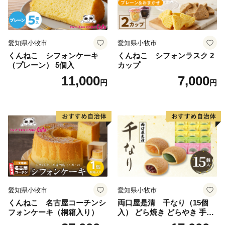
愛知県小牧市
愛知県小牧市
くんねこ シフォンケーキ
くんねこ シフォンラスク 2
（プレーン） 5個入
カップ
11,000
7,000
円
円
愛知県小牧市
愛知県小牧市
くんねこ 名古屋コーチンシ
両口屋是清 千なり（15個
フォンケーキ（桐箱入り）
入） どら焼き どらやき 手土
産 お土産 土産 丹波大納言小