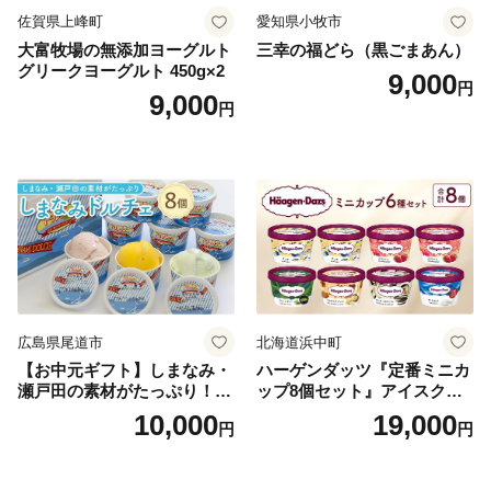
佐賀県上峰町
愛知県小牧市
大富牧場の無添加ヨーグルト
三幸の福どら（黒ごまあん）
グリークヨーグルト 450g×2
9,000
円
9,000
円
広島県尾道市
北海道浜中町
【お中元ギフト】しまなみ・
ハーゲンダッツ『定番ミニカ
瀬戸田の素材がたっぷり！ジ
ップ8個セット』アイスクリ
ェラート8個
ーム アイス スイーツ デザー
10,000
19,000
円
円
ト_H0016-104