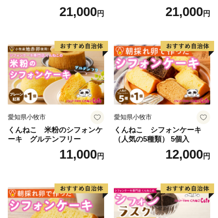
備等の原因によって決済がうまくいっていない場合もご
キ スイーツ デザート 洋菓
日時指定可 スイーツ デザー
21,000
21,000
円
円
ざいます。
子 お取り寄せ 愛知県 小牧市
ト 洋菓子 お取り寄せ 愛知県
送料無料 誕生日 クリスマス
小牧市 送料無料 誕生日 クリ
入金日によっては商品をご用意できない場合や発送が大
お祝い ばら 花 フラワー デコ
スマス お祝い キャラクター
幅に遅れる場合ももございます。ご注意ください。
レーション ホールケーキ 日
デコレーションケーキ ホー
また、転居などの寄附者の都合により返礼品がお届けで
時指定可
ルケーキ 人形 かわいい こど
も
きない場合、返礼品の再送は致しません。
（配送業者によっては転送が可能ですが、転送費用は寄
附者負担となります。）
あらかじめご了承ください。
愛知県小牧市
愛知県小牧市
※冷凍・冷蔵の商品につきまして、離島への配送が対応
くんねこ 米粉のシフォンケ
くんねこ シフォンケーキ
ーキ グルテンフリー
（人気の5種類） 5個入
できない場合があります。
11,000
12,000
円
円