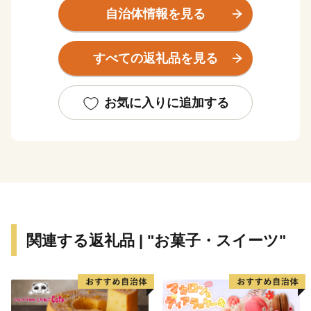
◆海軍ゆかりの東地区
自治体情報を見る
1901年に海軍舞鶴鎮守府がおかれ、121年となる現在
は赤れんが倉庫群が立ち並ぶ赤れんがパークをはじめ、
すべての返礼品を見る
町のあちこちに当時の名残が残る港町で、海軍ゆかりの
街並みを海から眺める遊覧船が人気です。
お気に入りに追加する
◆田辺藩の城下町・商港の西地区
文化人として有名な戦国武将細川幽斎が築城した田辺
城の城下町として栄えた西地区。
京都の海の玄関口として、大型クルーズ船が寄港する
岸壁を有しており、寄港時には多くのお客様で賑わいま
す。。
関連する返礼品 | "お菓子・スイーツ"
◆愛にあふれた引き揚げの地、大浦地区
終戦時、海外にいた多くの日本人をお迎えした引き揚
げのまち、舞鶴。
当時の舞鶴の人々のあたたかいおもてなしが引揚者の心