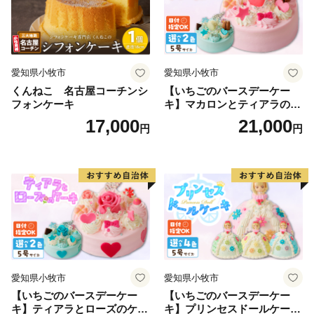
を癒したそう。引揚の歴史を伝える引揚記念館が所蔵す
る資料の一部はユネスコの世界記憶遺産に登録されてい
ます。
愛知県小牧市
愛知県小牧市
◆舞鶴湾、そして若狭湾へ注ぐ由良川が流れる、加佐地
くんねこ 名古屋コーチンシ
【いちごのバースデーケー
区
フォンケーキ
キ】マカロンとティアラのケ
加佐地区には新規就農者が多く、舞鶴発祥の伝統野菜
ーキ スイーツ 日時指定可 デ
17,000
21,000
円
円
ザート 洋菓子 お取り寄せ 愛
「万願寺甘とう」や「舞鶴茶」の栽培が盛んです。舞鶴
知県 小牧市 送料無料 誕生日
の美味しい産品がそだつ元気な地区です。
クリスマス お祝い マカロン
デコレーションケーキ ホー
ルケーキ
【商品の発送について】
お礼の品は、決済完了後に発送を行いますので、郵便振
込や銀行振込等の決済方法を選択された方は、なるべく
愛知県小牧市
愛知県小牧市
早くご入金いただきますようお願い申し上げます。
【いちごのバースデーケー
【いちごのバースデーケー
また、クレジットカード決済につきましても入力情報不
キ】ティアラとローズのケー
キ】プリンセスドールケーキ