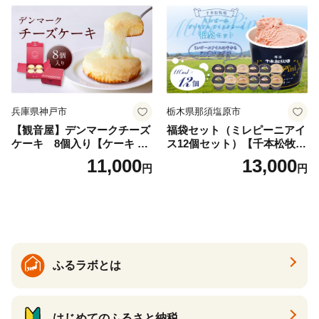
兵庫県神戸市
栃木県那須塩原市
【観音屋】デンマークチーズ
福袋セット（ミレピーニアイ
ケーキ 8個入り【ケーキ チ
ス12個セット）【千本松牧
ーズケーキ 人気スイーツ お
場】 ns025-014-12 【デザー
11,000
13,000
円
円
すすめスイーツ 神戸スイー
ト 詰め合わせ ギフト】
ツ 新感覚チーズケーキ おす
すめケーキ 兵庫県 神戸市 D0
910-17】
ふるラボとは
はじめてのふるさと納税