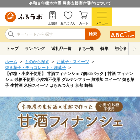
令和８年熊本地震 災害支援寄付受付について
上限額
お気に入り
カート
メニュー
検索
トップ
ランキング
返礼品一覧
まち一覧
特集
初心者ガイド
ホーム
ものから探す
お菓子・スイーツ
焼き菓子・チョコレート・洋菓子
【砂糖・小麦不使用】 甘酒フィナンシェ 7個×3パック | 甘酒 フィナン
シェ 砂糖不使用 小麦粉不使用 グルテンフリー 無添加 スイーツ 焼き菓
子 生甘酒 米粉スイーツ はちみつ入り 京都 舞鶴