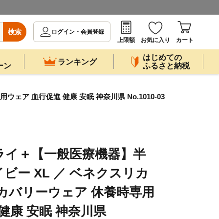
検索
ログイン・会員登録
上限額
お気に入り
カート
はじめての
ランキング
ーン
ふるさと納税
 血行促進 健康 安眠 神奈川県 No.1010-03
ライ＋【一般医療機器】半
ビー XL ／ ベネクスリカ
カバリーウェア 休養時専用
健康 安眠 神奈川県