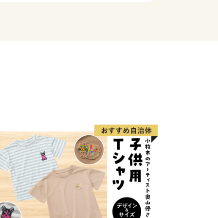
度内の回数制限は現在設けておりませ
保管期間内に返礼品を受け取れなかった
再発送はできませんので、ご了承くださ
での長期不在がある場合は必ず
pports.com」のメールアドレスにご連絡くだ
附をしていただいた方の、御住所、お名
業者にお知らせすることになりますの
ます。
外にお住まいの方に限らせていただきま
です。
はがきのみお届けします。封書でのお届
意ください。