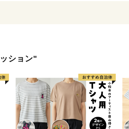
※寄附につきましては、年
ん。
※寄附者様のご都合で配送
場合、権利放棄とみなし、
い。なお、発送予定期間内
「atsugi@furusato-su
さい。
ァッション"
※返礼品の送付のため、寄
前、電話番号を返礼品送付
で、あらかじめ御了承願い
※返礼品の送付は、厚木市
す。
※返礼品の写真はイメージ
※書類につきましては圧着
けはいたしませんのでご注