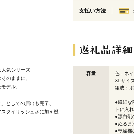
支払い方法
番大人気シリーズ
容量
色：ネイ
等はそのままに、
XLサイズ
たモデル。
組成：ポ
●繊細な
衣」としての届出も完了、
トに入れ
どスタイリッシュさに加え機
●漂白剤
●ぬるま
●乾燥機