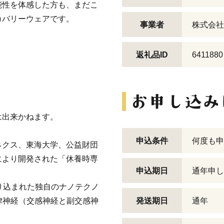
能性を体感した方も、まだこ
カバリーウェアです。
事業者
株式会社
返礼品ID
6411880
】
は出来かねます。
申込条件
何度も申
ネクス、東海大学、公益財団
により開発された「休養時専
申込期日
通年申し
り込まれた独自のナノテクノ
律神経（交感神経と副交感神
発送期日
通年