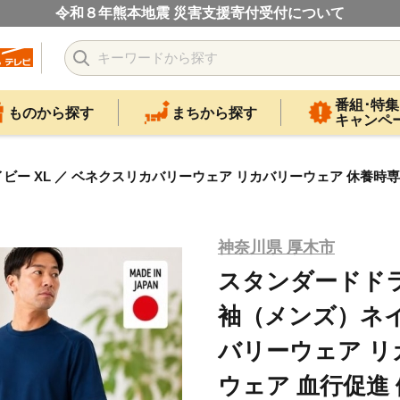
令和８年熊本地震 災害支援寄付受付について
番組･特集
ものから探す
まちから探す
キャンペ
L ／ ベネクスリカバリーウェア リカバリーウェア 休養時専用ウェア
神奈川県 厚木市
スタンダードド
袖（メンズ）ネイ
バリーウェア リ
ウェア 血行促進 