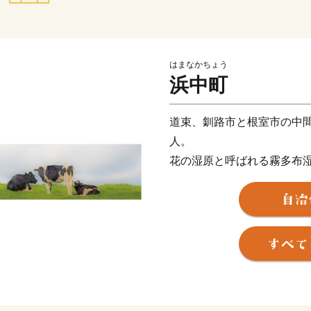
はまなかちょう
浜中町
道束、釧路市と根室市の中間
人。
花の湿原と呼ばれる霧多布
な町です。
酪農業では、ハーゲンダッ
産しており、そのこだわり
始まっています。高品質な
がら、どこか浜中の自然を
い。
漁業では、湿原から流れ出