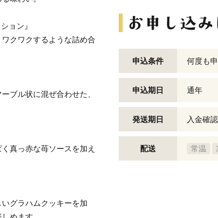
クション』
、ワクワクするような詰め合
申込条件
何度も申
申込期日
通年
マーブル状に混ぜ合わせた、
発送期日
入金確認
ぱく真っ赤な苺ソースを加え
配送
常温
しいグラハムクッキーを加
楽しめます。