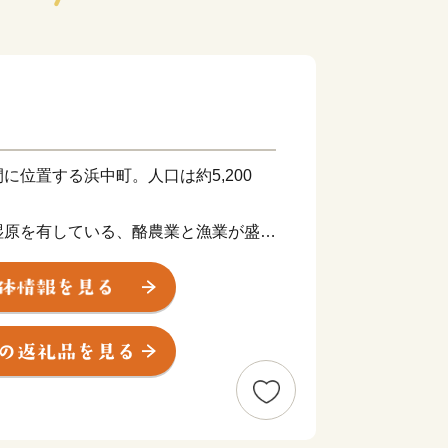
に位置する浜中町。人口は約5,200
湿原を有している、酪農業と漁業が盛ん
ツの原料にも選ばれた高品質な生乳を生
は、良い牧草を作るための土壌分析から
生乳で作られたチーズは、贅沢でありな
感じさせる味わい。ぜひご賞味くださ
したミネラルで良質な昆布が生育するこ