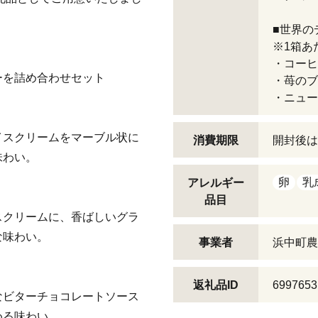
■世界の
※1箱あ
・コー
ーを詰め合わせセット
・苺の
・ニュー
イスクリームをマーブル状に
消費期限
開封後は
味わい。
卵
乳
アレルギー
品目
スクリームに、香ばしいグラ
な味わい。
事業者
浜中町農
返礼品ID
6997653
なビターチョコレートソース
める味わい。