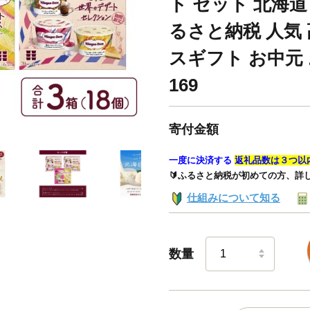
ト セット 北海道
るさと納税 人気
スギフト お中元 
169
寄付金額
一度に決済する
返礼品数は３つ以
🔰ふるさと納税が初めての方、詳
仕組みについて知る
数量