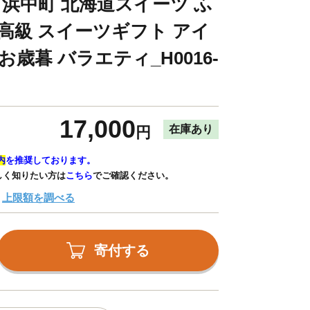
 浜中町 北海道スイーツ ふ
 高級 スイーツギフト アイ
お歳暮 バラエティ_H0016-
17,000
在庫あり
円
内
を推奨しております。
しく知りたい方は
こちら
でご確認ください。
上限額を調べる
寄付する