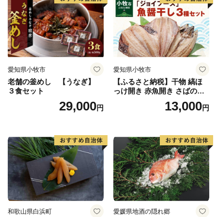
愛知県小牧市
愛知県小牧市
老舗の釜めし 【うなぎ】
【ふるさと納税】干物 縞ほ
３食セット
っけ開き 赤魚開き さばの開
き 魚醤干し 3種 セット 詰め
29,000
13,000
円
円
合わせ 魚 おかず 肉厚 おいし
い さば 赤魚 縞ホッケ ジョイ
フーズ 魚貝類 お取り寄せ お
取り寄せグルメ 魚醤 ナンプ
ラー 愛知県 小牧市 冷凍 送料
無料
和歌山県白浜町
愛媛県地酒の隠れ郷