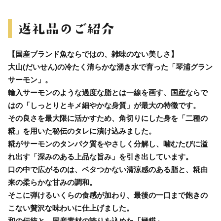
【国産ブランド魚ならではの、雑味のない美しさ】
大山(だいせん)の冷たく清らかな湧き水で育った「琴浦グラン
サーモン」。
輸入サーモンのような過度な脂とは一線を画す、国産ならで
はの「しっとりとキメ細やかな身質」が最大の特徴です。
その良さを最大限に活かすため、角切りにした身を「二種の
糀」を用いた秘伝のタレに漬け込みました。
糀がサーモンのタンパク質をやさしく分解し、噛むたびに溢
れ出す「深みのある上品な旨み」を引き出しています。
口の中で広がるのは、ベタつかない清涼感のある脂と、糀由
来の柔らかな甘みの調和。
そこに弾けるいくらの食感が加わり、最後の一口まで飽きの
こない贅沢な味わいに仕上げました。
和の伝統と、国産素材の誇りを込めた「極糀」。