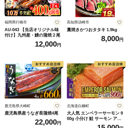
福岡県行橋市
高知県須崎市
AU-043 【当店オリジナル味
藁焼きかつおタタキ 1.9kg
付け】九州産・鰻の蒲焼２尾
8,000
円
12,000
円
鹿児島県大崎町
北海道白糠町
鹿児島県産うなぎ長蒲焼4尾
大人気 エンペラーサーモン 9
00g 小分け 鮭 サーモン アト
22,000
円
ランティックサーモン 水産
15,000