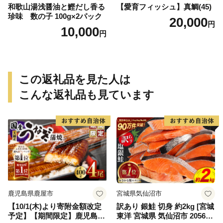
和歌山湯浅醤油と鰹だし香る
【愛育フィッシュ】真鯛(45)
珍味 数の子 100g×2パック
20,000
円
10,000
円
この返礼品を見た人は
こんな返礼品も見ています
鹿児島県鹿屋市
宮城県気仙沼市
【10/1(木)より寄附金額改定
訳あり 銀鮭 切身 約2kg [宮城
予定】【期間限定】鹿児島県
東洋 宮城県 気仙沼市 205649