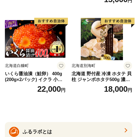
円
庁長官賞 受賞 さけ シャケ し
ゃけ sake カルパッチョ ソテ
ー レアステーキ 人気 高級 大
満足 美味しい 贈答 生食用 刺
身 お刺身 刺し身 魚介類 海鮮
冷凍 厚切り 薄切り ふるさと
納税 ふるさとチョイス チョ
イス 北海道 白糠町
北海道白糠町
北海道別海町
いくら醤油漬（鮭卵） 400g
北海道 野付産 冷凍 ホタテ 貝
(200g×2パック) イクラ 小分
柱 ジャンボホタテ500g 濃厚
け いくら醤油漬 鮭いくら い
な旨味と甘み （ほたて ホタ
22,000
18,000
円
円
くら醤油漬け 鮭 鮭卵 ikura
テ 帆立 貝柱 ホタテ貝柱 大玉
醤油いくら 冷凍いくら いく
大粒 北海道 別海 野付 ふるさ
ら北海道 醤油鮭いくら 人気
と納税）
大好評品 北海道 白糠町
ふるラボとは