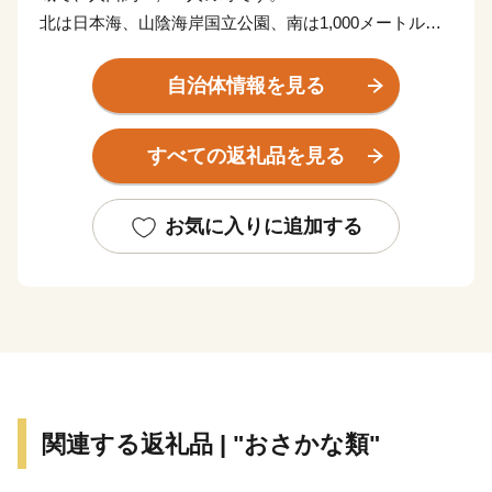
北は日本海、山陰海岸国立公園、南は1,000メートル級
の山、氷ノ山・後山・那岐山国定公園等の海・山・温泉
を含む豊かな自然環境を有しています。世界ジオパーク
自治体情報を見る
に認定されている山陰海岸の景観の素晴らしさや豊かな
自然環境は、貴重な財産であり、これらを後世に継承し
すべての返礼品を見る
ていくことは非常に大切なことと考えています。
また、全国屈指の但馬牛、松葉ガニ、ホタルイカといっ
た地域資源を活かした特色あるまちづくりを行っていま
お気に入りに追加する
す。
さらに、「人づくりは、まちづくり」の理念のもと、特
に次世代を担う子ども達の健全育成やお互いを認め合う
ことのできるこころ豊かな人づくりを行っています。
新温泉町では、こうしたまちづくりを推進するにあたり
「ふるさと新温泉町」を敬愛いただける方々からの応援
（寄付）を受け、まちづくりに参加いただきながら事業
関連する返礼品 | "おさかな類"
を実施できるよう「新温泉町ふるさとづくり基金（ふる
さと納税）」を設立しています。