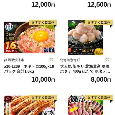
大隅産うなぎ蒲焼4尾（400
91] 鮭 魚介類 海鮮 訳アリ 規
12,000
12,500
円
円
g） KN007-023
格外 不揃い さけ サケ 鮭切身
シャケ 切り身 冷凍 家庭用 お
かず 弁当 支援 サーモン 銀鮭
切り身 魚 わけあり
静岡県焼津市
北海道別海町
a10-1289 ネギトロ100g×16
大人気 訳あり 北海道産 冷凍
パック 合計1.6kg
ホタテ 400g ほたて ホタテ
帆立 貝柱 海鮮 魚介類 刺身
10,000
8,000
円
円
大粒 天然 海鮮 ランキング 大
人気 人気 おすすめ 訳あり ）