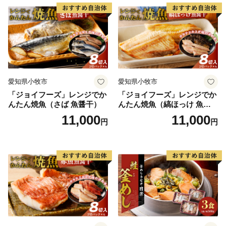
新温泉町に対してふるさと意識や興味をお持ちの方々、
またこの趣旨に賛同していただける方々のご支援をお待
ちしています。
愛知県小牧市
愛知県小牧市
「ジョイフーズ」レンジでか
「ジョイフーズ」レンジでか
んたん焼魚（さば 魚醤干）
んたん焼魚（縞ほっけ 魚醤
干）
11,000
11,000
円
円