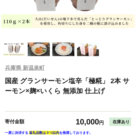
兵庫県 新温泉町
国産 グランサーモン塩辛「極糀」 2本 サ
ーモン×麹×いくら 無添加 仕上げ
10,000
寄付金額
在庫あり
円
一度に決済する
返礼品数は３つ以内
を推奨しております。