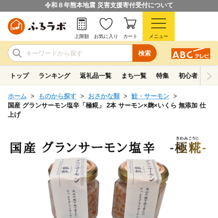
令和８年熊本地震 災害支援寄付受付について
上限額
お気に入り
カート
メニュー
検索
トップ
ランキング
返礼品一覧
まち一覧
特集
初心者ガイド
ホーム
ものから探す
おさかな類
鮭・サーモン
国産 グランサーモン塩辛「極糀」 2本 サーモン×麹×いくら 無添加 仕
上げ