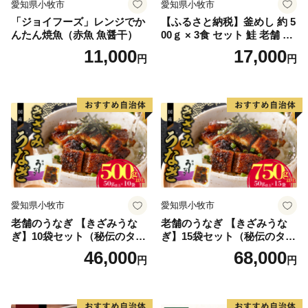
愛知県小牧市
愛知県小牧市
「ジョイフーズ」レンジでか
【ふるさと納税】釜めし 約 5
んたん焼魚（赤魚 魚醤干）
00ｇ × 3食 セット 鮭 老舗 急
速冷凍 レンチン 時短 簡単調
11,000
17,000
円
円
理 食品 加工品 海鮮 手作り
ほくほく ご飯 お弁当 おにぎ
り お茶漬け お取り寄せ お取
り寄せグルメ 愛知県 小牧市
送料無料
愛知県小牧市
愛知県小牧市
老舗のうなぎ 【きざみうな
老舗のうなぎ 【きざみうな
ぎ】10袋セット（秘伝のタレ
ぎ】15袋セット（秘伝のタレ
付）
付）
46,000
68,000
円
円