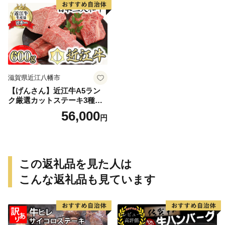
滋賀県近江八幡市
【げんさん】近江牛A5ラン
ク厳選カットステーキ3種【6
00g】【DG03W】（国産牛
56,000
円
和牛 ブランド牛 ブランド
和牛 黒毛和牛 牛肉 肉
高級 人気 おすすめ 神戸
牛 松阪牛 に並ぶ 日本三大
和牛 近江牛）
この返礼品を見た人は
こんな返礼品も見ています