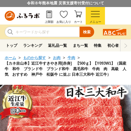
令和８年熊本地震 災害支援寄付受付について
上限額
お気に入り
カート
メニュー
検索
トップ
ランキング
返礼品一覧
まち一覧
特集
初心者ガイド
ホーム
ものから探す
お肉
牛肉
【カネ吉山本】近江牛すきやき用[赤身] 【500ｇ】【Y093W1】（国産
牛 和牛 ブランド牛 ブランド和牛 黒毛和牛 牛肉 肉 高級 人
気 おすすめ 神戸牛 松阪牛 に並ぶ 日本三大和牛 近江牛）