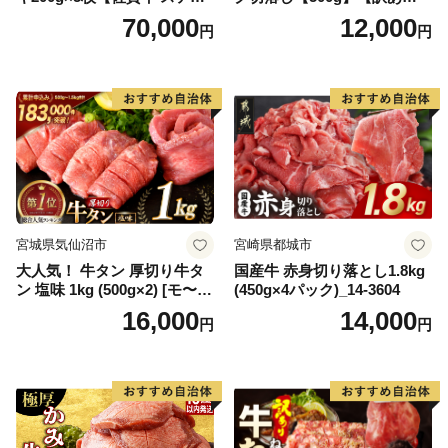
キ ブランド肉 ヒレ肉 フィレ
【DG12W】
70,000
12,000
円
円
肉 ジューシー ヘルシー】(H0
65175)
宮城県気仙沼市
宮崎県都城市
大人気！ 牛タン 厚切り牛タ
国産牛 赤身切り落とし1.8kg
ン 塩味 1kg (500g×2) [モ〜ラ
(450g×4パック)_14-3604
ンド 宮城県 気仙沼市 205646
16,000
14,000
円
円
60] 肉 牛肉 精肉 牛たん 牛タ
ン塩 牛たん塩 冷凍 焼肉 BB
Q アウトドア バーベキュー
厚切り タン