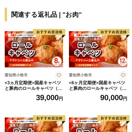
関連する返礼品 | "お肉"
愛知県小牧市
愛知県小牧市
<3ヵ月定期便>国産キャベツ
<6ヶ月定期便>国産キャベツ
と豚肉のロールキャベツ（4P
と豚肉のロールキャベツ（6P
入り）
入り）
39,000
90,000
円
円