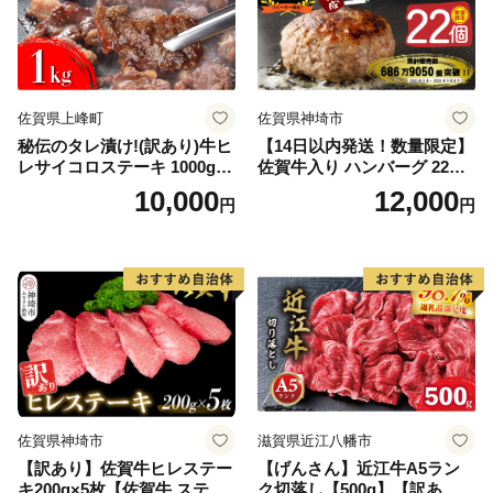
佐賀県上峰町
佐賀県神埼市
秘伝のタレ漬け!(訳あり)牛ヒ
【14日以内発送！数量限定】
レサイコロステーキ 1000g
佐賀牛入り ハンバーグ 22個
【B-1098-AS】
2.6kg(120g×22個)【佐賀牛
10,000
12,000
円
円
黒毛和牛 ブランド牛 九州 ハ
ンバーグ 牛肉 豚肉 国産 お弁
当 おかず 惣菜 おすすめ 人
気】(H083106)
佐賀県神埼市
滋賀県近江八幡市
【訳あり】佐賀牛ヒレステー
【げんさん】近江牛A5ラン
キ200g×5枚【佐賀牛 ステー
ク切落し【500g】【訳あり】