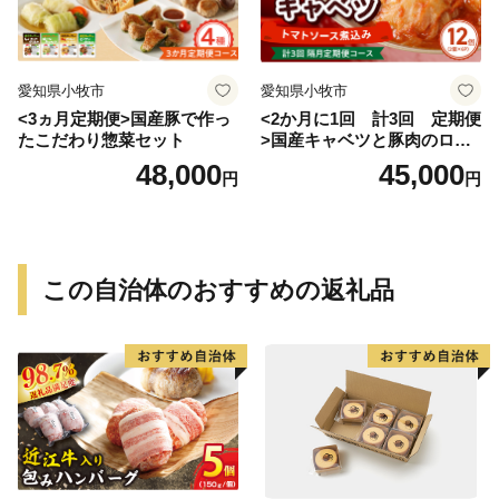
愛知県小牧市
愛知県小牧市
<3ヵ月定期便>国産豚で作っ
<2か月に1回 計3回 定期便
たこだわり惣菜セット
>国産キャベツと豚肉のロー
ルキャベツ（6P入り）
48,000
45,000
円
円
この自治体のおすすめの返礼品