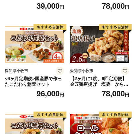
ルキャベツ（4P入り）
入り）
39,000
78,000
円
円
愛知県小牧市
愛知県小牧市
<6ヶ月定期便>国産豚で作っ
【2ヶ月に1度、6回定期便】
たこだわり惣菜セット
金匠鶏唐揚げ 塩麹 からあ
げ
96,000
78,000
円
円