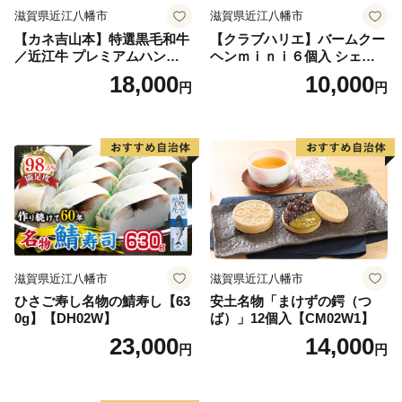
滋賀県近江八幡市
滋賀県近江八幡市
【カネ吉山本】特選黒毛和牛
【クラブハリエ】バームクー
／近江牛 プレミアムハンバ
ヘンｍｉｎｉ６個入 シェア
ーグ 5個箱入【750ｇ（約150
ボックス 個包装【FC01W】
18,000
10,000
円
円
ｇ×5個）】【Y095W】
滋賀県近江八幡市
滋賀県近江八幡市
ひさご寿し名物の鯖寿し【63
安土名物「まけずの鍔（つ
0g】【DH02W】
ば）」12個入【CM02W1】
23,000
14,000
円
円