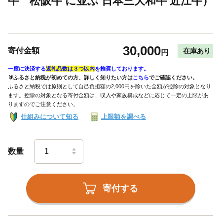
牛 松阪牛 に並ぶ 日本三大和牛 近江牛）
30,000
寄付金額
在庫あり
円
一度に決済する
返礼品数は３つ以内
を推奨しております。
🔰ふるさと納税が初めての方、詳しく知りたい方は
こちら
でご確認ください。
ふるさと納税では原則として自己負担額の2,000円を除いた全額が控除の対象となり
ます。控除の対象となる寄付金額は、収入や家族構成などに応じて一定の上限があ
りますのでご注意ください。
仕組みについて知る
上限額を調べる
数量
寄付する