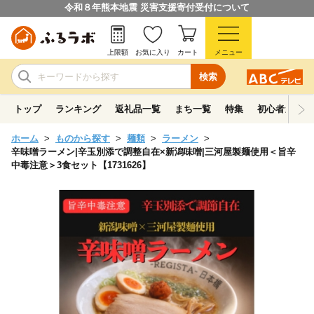
令和８年熊本地震 災害支援寄付受付について
上限額
お気に入り
カート
メニュー
検索
トップ
ランキング
返礼品一覧
まち一覧
特集
初心者ガイド
ホーム
ものから探す
麺類
ラーメン
辛味噌ラーメン|辛玉別添で調整自在×新潟味噌|三河屋製麺使用＜旨辛
中毒注意＞3食セット【1731626】