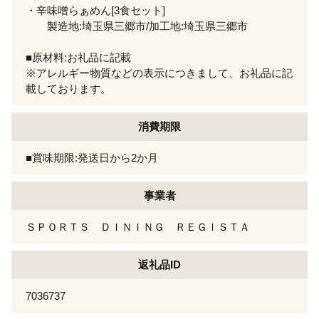
・辛味噌らぁめん[3食セット]
製造地:埼玉県三郷市/加工地:埼玉県三郷市
■原材料:お礼品に記載
※アレルギー物質などの表示につきまして、お礼品に記
載しております。
消費期限
■賞味期限:発送日から2か月
事業者
ＳＰＯＲＴＳ ＤＩＮＩＮＧ ＲＥＧＩＳＴＡ
返礼品ID
7036737