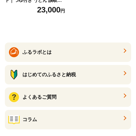
ト｜つゆ付き うどん 讃岐う
どん さぬきうどん 生麵 うど
23,000
円
んセット カレーうどん 生う
どん 食べ比べ 麺 麺類 ギフト
香川 香川県 高松
ふるラボとは
はじめてのふるさと納税
よくあるご質問
コラム