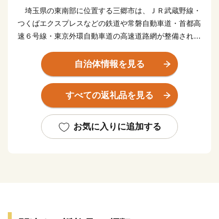
埼玉県の東南部に位置する三郷市は、ＪＲ武蔵野線・
つくばエクスプレスなどの鉄道や常磐自動車道・首都高
速６号線・東京外環自動車道の高速道路網が整備されて
おり、新三郷ららシティや三郷中央地区のまち開き、三
郷インターチェンジ周辺の土地区画整理などにより、人
自治体情報を見る
口増加と企業進出が進む一方で、豊かな自然に恵まれ、
四季折々の景色を楽しむことができる魅力あふれるまち
すべての返礼品を見る
として、にぎわいを見せています。
三郷市は道路交通網の整備も進んでいます。江戸川に
建設中の三郷流山橋が令和５年度に開通予定であるとと
お気に入りに追加する
もに、常磐自動車道三郷料金所スマートインターチェン
ジは、大型車も利用可能となっており、今後は、フルイ
ンター化への整備を進めています。
三郷市は平成２５年３月に「日本一の読書のまち」を
宣言しました。「読書活動をとおして人と人との絆を結
び、誰もが、いつでも読書に親しみ、心豊かに暮らすこ
とができる、文化のかおり高いまち」を目指す将来像に