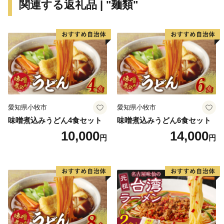
関連する返礼品 | "麺類"
掲げ、「全国家読ゆうびんコンクール」、「秋の読書ま
つり」など多くの事業を実施しています。
これまで続いてきた三郷市の発展をさらに飛躍させ、
「きらりとひかる田園都市みさと～人にも企業にも選ば
れる魅力的なまち～」の実現を目指し、これまで以上に
魅力あるまちづくりを進めてまいります。
愛知県小牧市
愛知県小牧市
味噌煮込みうどん4食セット
味噌煮込みうどん6食セット
10,000
14,000
円
円