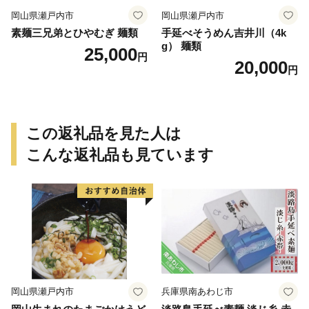
岡山県瀬戸内市
岡山県瀬戸内市
素麺三兄弟とひやむぎ 麺類
手延べそうめん吉井川（4k
g） 麺類
25,000
円
20,000
円
この返礼品を見た人は
こんな返礼品も見ています
岡山県瀬戸内市
兵庫県南あわじ市