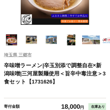
埼玉県 三郷市
辛味噌ラーメン|辛玉別添で調整自在×新
潟味噌|三河屋製麺使用＜旨辛中毒注意＞3
食セット【1731626】
18,000
寄付金額
在庫あり
円