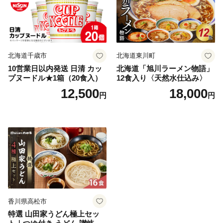
北海道千歳市
北海道東川町
10営業日以内発送 日清 カッ
北海道「旭川ラーメン物語」
プヌードル★1箱（20食入）
12食入り〈天然水仕込み〉
12,500
18,000
円
円
香川県高松市
特選 山田家うどん極上セッ