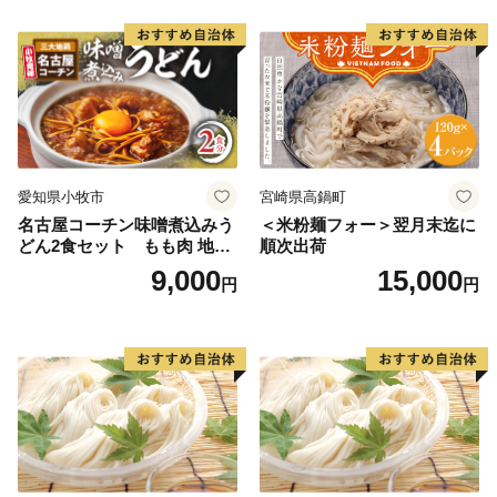
愛知県小牧市
宮崎県高鍋町
名古屋コーチン味噌煮込みう
＜米粉麺フォー＞翌月末迄に
どん2食セット もも肉 地鶏
順次出荷
味噌うどん
9,000
15,000
円
円