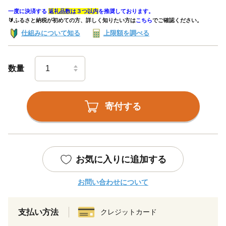
一度に決済する
返礼品数は３つ以内
を推奨しております。
🔰ふるさと納税が初めての方、詳しく知りたい方は
こちら
でご確認ください。
仕組みについて知る
上限額を調べる
数量
寄付する
お気に入りに追加する
お問い合わせについて
支払い方法
クレジットカード