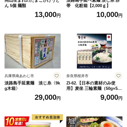
岡山生まれのたまごかけうど
淡路島手延べ素麺 淡じ糸 赤
ん 5個 麺類
帯 化粧箱【2,000ｇ】
13,000
10,000
円
円
兵庫県南あわじ市
奈良県桜井市
淡路島手延素麺 淡じ糸〈9k
ZI-62.【日本の素材のみ使
g木箱〉
用】麦坐 三輪素麺（50g×5束
×4袋）
29,000
9,000
円
円