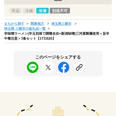
常温
冷蔵
冷凍
別送不可
まちから探す
関東地方
埼玉県三郷市
埼玉県 三郷市の返礼品一覧
辛味噌ラーメン|辛玉別添で調整自在×新潟味噌|三河屋製麺使用＜旨辛
中毒注意＞3食セット【1731626】
このページをシェアする