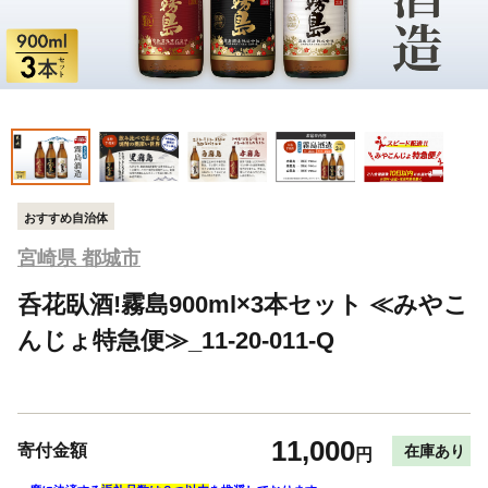
おすすめ自治体
宮崎県 都城市
呑花臥酒!霧島900ml×3本セット ≪みやこ
んじょ特急便≫_11-20-011-Q
11,000
寄付金額
在庫あり
円