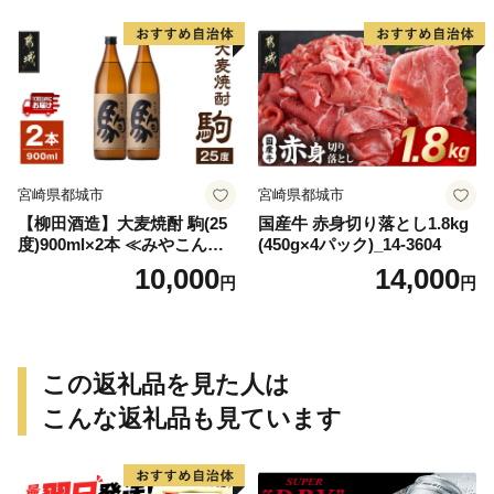
宮崎県都城市
宮崎県都城市
【柳田酒造】大麦焼酎 駒(25
国産牛 赤身切り落とし1.8kg
度)900ml×2本 ≪みやこんじ
(450g×4パック)_14-3604
ょ特急便≫_AA-0752
10,000
14,000
円
円
この返礼品を見た人は
こんな返礼品も見ています