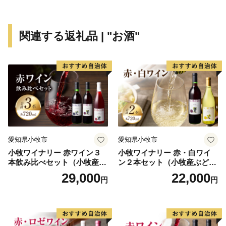
＜プライバシーポリシー（個人情報保護方針）について
＞
関連する返礼品 | "お酒"
寄附者様からいただいた個人情報は、都城市が責任をも
って安全に蓄積・保管し、第三者に譲渡・提供すること
はございません。
寄附者様からいただいた個人情報は、商品の発送とご連
絡、いただいたふるさと納税の使い道に関する報告、都
城市が主催・出展するふるさと納税関連イベント情報の
提供、都城市のふるさと納税に関する情報提供のため、
使用させていただきます。
愛知県小牧市
愛知県小牧市
また、上記の手段としては、電子メールの配信やパンフ
小牧ワイナリー 赤ワイン３
小牧ワイナリー 赤・白ワイ
レット等の郵送をさせていただく場合がございます。
本飲み比べセット（小牧産ぶ
ン２本セット（小牧産ぶどう
御不明な点や、配信・郵送の停止等のご希望がございま
どう100％使用）
100％使用）
29,000
22,000
円
円
したら、都城市ふるさと納税担当(0986-58-7727、
support3@furusato-miyakonojo.jp )までご連絡くださ
い。