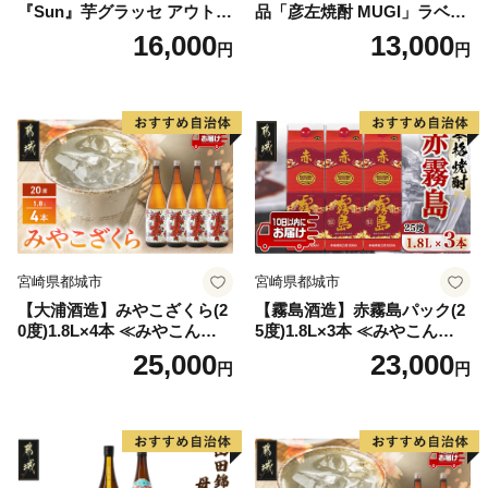
『Sun』芋グラッセ アウトド
品「彦左焼酎 MUGI」ラベル
ア ソロキャンプ ベランピン
変更品 飲み比べ セット 合計
16,000
13,000
円
円
グ 巣ごもり 就労支援
2本 720ml×各1本 25度 焼酎
お酒 麦焼酎 芋焼酎
宮崎県都城市
宮崎県都城市
【大浦酒造】みやこざくら(2
【霧島酒造】赤霧島パック(2
0度)1.8L×4本 ≪みやこんじょ
5度)1.8L×3本 ≪みやこんじょ
特急便≫_AD-0771
特急便≫_23-07-K03P-1800-3
25,000
23,000
円
円
-Q