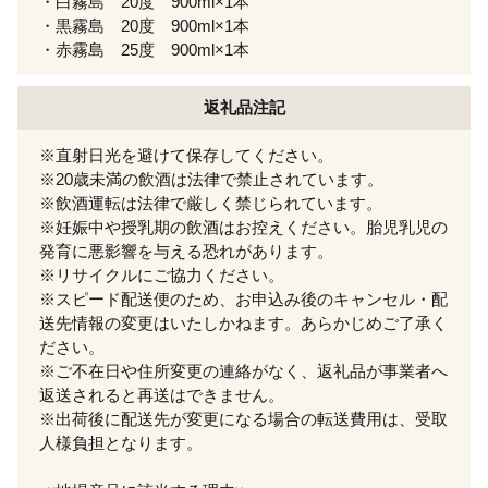
・白霧島 20度 900ml×1本
・黒霧島 20度 900ml×1本
・赤霧島 25度 900ml×1本
返礼品注記
※直射日光を避けて保存してください。
※20歳未満の飲酒は法律で禁止されています。
※飲酒運転は法律で厳しく禁じられています。
※妊娠中や授乳期の飲酒はお控えください。胎児乳児の
発育に悪影響を与える恐れがあります。
※リサイクルにご協力ください。
※スピード配送便のため、お申込み後のキャンセル・配
送先情報の変更はいたしかねます。あらかじめご了承く
ださい。
※ご不在日や住所変更の連絡がなく、返礼品が事業者へ
返送されると再送はできません。
※出荷後に配送先が変更になる場合の転送費用は、受取
人様負担となります。