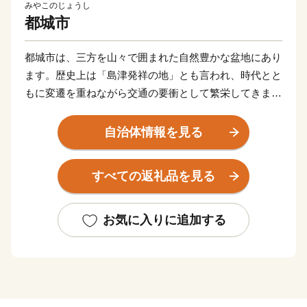
みやこのじょうし
都城市
都城市は、三方を山々で囲まれた自然豊かな盆地にあり
ます。歴史上は「島津発祥の地」とも言われ、時代とと
もに変遷を重ねながら交通の要衝として繁栄してきまし
た。
農業や農産加工業が盛んで、肉用牛、豚、鶏を合わせた
自治体情報を見る
畜産農業産出額が日本一を誇る畜産のまちです。当市の
牛、豚、鶏は、雄大な霧島連山の自然に囲まれた大地で
すべての返礼品を見る
生まれ、清らかな水、良質な飼料、農家の温かい愛情が
注がれ、大切に育てられています。
日本一の出荷額を誇る焼酎は、霧島山麓で育つサツマイ
お気に入りに追加する
モや地下深くからくみ上げられた清らかな水などを原料
に作られ、全国の愛飲家に愛されています。市内４つの
蔵元が生み出す、吟味を重ねた味わい深い個性的な焼酎
は、たくさんの人たちを魅了し続けています。