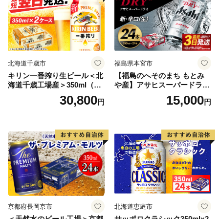
北海道千歳市
福島県本宮市
キリン一番搾り生ビール＜北
【福島のへそのまち もとみ
海道千歳工場産＞350ml（24
や産】アサヒスーパードライ
本） 2ケース
350ml×24本 合計8.4L 1ケー
30,800
15,000
円
円
ス アルコール度数5% 缶ビー
ル お酒 ビール アサヒ スーパ
ードライ super dry 24缶 辛
口 送料無料 カメイ 本宮市
【07214-0206】
京都府長岡京市
北海道恵庭市
＜天然水のビール工場＞京都
サッポロクラシック350ml×2