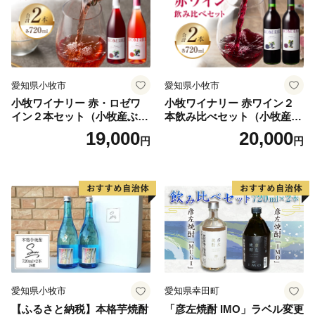
愛知県小牧市
愛知県小牧市
小牧ワイナリー 赤・ロゼワ
小牧ワイナリー 赤ワイン２
イン２本セット（小牧産ぶど
本飲み比べセット（小牧産ぶ
う100％使用）
どう100％使用）
19,000
20,000
円
円
愛知県小牧市
愛知県幸田町
【ふるさと納税】本格芋焼酎
「彦左焼酎 IMO」ラベル変更