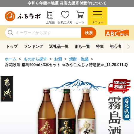
令和８年熊本地震 災害支援寄付受付について
上限額
お気に入り
カート
メニュー
検索
トップ
ランキング
返礼品一覧
まち一覧
特集
初心者ガイド
ホーム
ものから探す
お酒
焼酎・泡盛
呑花臥酒!霧島900ml×3本セット ≪みやこんじょ特急便≫_11-20-011-Q