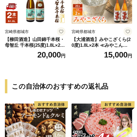
宮崎県都城市
宮崎県都城市
【柳田酒造】山田錦千本桜・
【大浦酒造】みやこざくら(2
母智丘 千本桜(25度)1.8L×2本
0度)1.8L×2本 ≪みやこんじょ
≪みやこんじょ特急便≫_AC
特急便≫_MJ-0771
20,000
15,000
円
円
-0751
この自治体のおすすめの返礼品