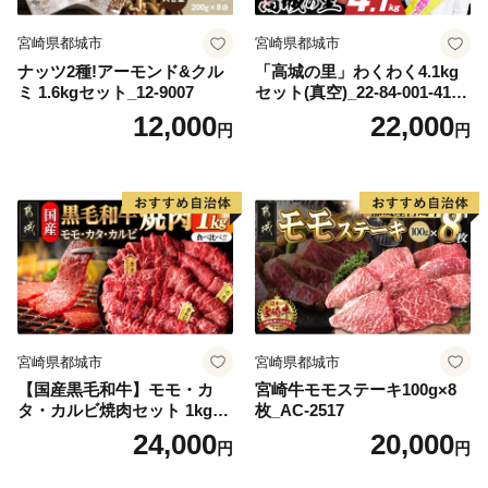
宮崎県都城市
宮崎県都城市
ナッツ2種!アーモンド&クル
「高城の里」わくわく4.1kg
ミ 1.6kgセット_12-9007
セット(真空)_22-84-001-4100
g
12,000
22,000
円
円
宮崎県都城市
宮崎県都城市
【国産黒毛和牛】モモ・カ
宮崎牛モモステーキ100g×8
タ・カルビ焼肉セット 1kg_2
枚_AC-2517
4-E9-006
24,000
20,000
円
円