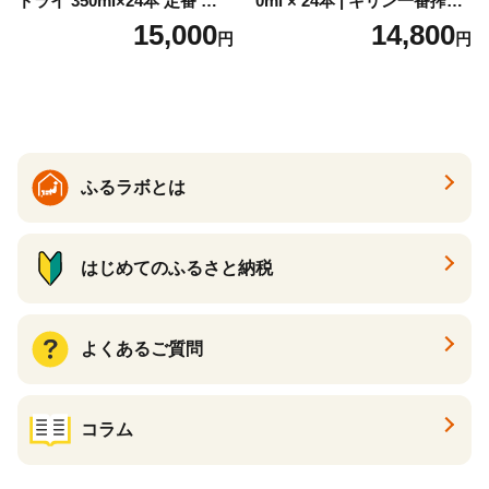
ドライ 350ml×24本 定番 ビー
0ml × 24本 | キリン一番搾り
ル 缶ビール 酒 お酒 アルコー
キリンビール 一番搾り ビー
15,000
14,800
円
円
ル 辛口
ル 24缶 きりんいちばんしぼ
り キリン一番搾り びーる 1
ケース 24缶 24本 キリン一番
搾り KIRIN きりん 麒麟 キリ
ン一番搾り いちばんしぼり
キリン一番搾り 父の日 ちち
の日
ふるラボとは
はじめてのふるさと納税
よくあるご質問
コラム