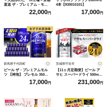
直送 ザ・プレミアム・モル
4本【930010101】
ツ 350ml×24本 プレモル [149
22,000
17,000
円
円
5]
群馬県千代田町
茨城県守谷市
ビール ザ・プレミアムモル
【11ヶ月定期便】ビール ア
ツ 【神泡】 プレモル 350ml
サヒ スーパードライ 500ml 2
× 24本 サントリー〈天然水の
4本 1ケース×11ヶ月 | アサヒ
17,000
231,000
円
円
ビール工場〉群馬※沖縄・離
ビール 究極の辛口 酒 お酒 ア
島地域へのお届け不可
ルコール 生ビール Asahi ア
サヒビール スーパードライ s
uper dry 11回 缶ビール 缶 ギ
フト 内祝い 茨城県守谷市 送
料無料