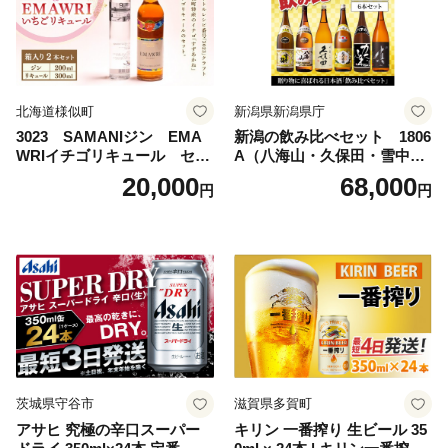
北海道様似町
新潟県新潟県庁
3023 SAMANIジン EMA
新潟の飲み比べセット 1806
WRIイチゴリキュール セッ
A（八海山・久保田・雪中
ト（箱入り）【大人の味 酒
梅・越乃寒梅・かたふね・千
20,000
68,000
円
円
お酒 洋酒 スピリッツ クラフ
代の光）
トジン 国産 sake SAKE gin
GIN liqueur LIQUEUR お酒
セット 詰め合わせ カクテル
ソーダ割り アルコール ロッ
ク ソーダ ジントニック 】
茨城県守谷市
滋賀県多賀町
アサヒ 究極の辛口スーパー
キリン 一番搾り 生ビール 35