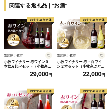
関連する返礼品 | "お酒"
愛知県小牧市
愛知県小牧市
小牧ワイナリー 赤ワイン３
小牧ワイナリー 赤・白ワイ
本飲み比べセット（小牧産ぶ
ン２本セット（小牧産ぶどう
どう100％使用）
100％使用）
29,000
22,000
円
円