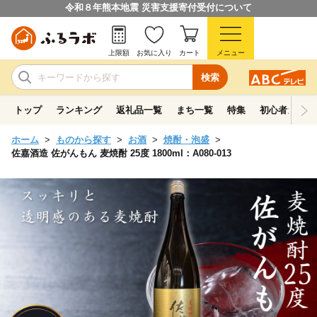
令和８年熊本地震 災害支援寄付受付について
上限額
お気に入り
カート
メニュー
検索
トップ
ランキング
返礼品一覧
まち一覧
特集
初心者ガイド
ホーム
ものから探す
お酒
焼酎・泡盛
佐嘉酒造 佐がんもん 麦焼酎 25度 1800ml：A080-013