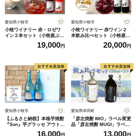
愛知県小牧市
愛知県小牧市
小牧ワイナリー 赤・ロゼワ
小牧ワイナリー 赤ワイン２
イン２本セット（小牧産ぶど
本飲み比べセット（小牧産ぶ
う100％使用）
どう100％使用）
19,000
20,000
円
円
愛知県小牧市
愛知県幸田町
【ふるさと納税】本格芋焼酎
「彦左焼酎 IMO」ラベル変更
『Sun』芋グラッセ アウトド
品「彦左焼酎 MUGI」ラベル
ア ソロキャンプ ベランピン
変更品 飲み比べ セット 合計
16,000
13,000
円
円
グ 巣ごもり 就労支援
2本 720ml×各1本 25度 焼酎