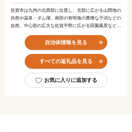
佐賀市は九州の北西部に位置し、北部に広がる山間地の
自然や温泉・ダム湖、南部の有明海の豊穣な干潟などの
自然、中心部の広大な佐賀平野に広がる田園風景など豊
かな自然を有しています。
また、「熱気球の街」と呼ばれ、秋には、国内最大の熱
自治体情報を見る
気球イベント「佐賀インターナショナルバルーンフェス
タ」を開催し、沢山の熱気球が広大な佐賀平野を彩りま
すべての返礼品を見る
す。
お気に入りに追加する