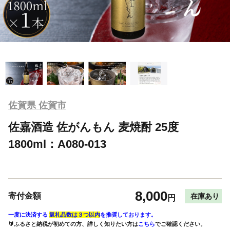
佐賀県 佐賀市
佐嘉酒造 佐がんもん 麦焼酎 25度
1800ml：A080-013
8,000
寄付金額
在庫あり
円
一度に決済する
返礼品数は３つ以内
を推奨しております。
🔰ふるさと納税が初めての方、詳しく知りたい方は
こちら
でご確認ください。