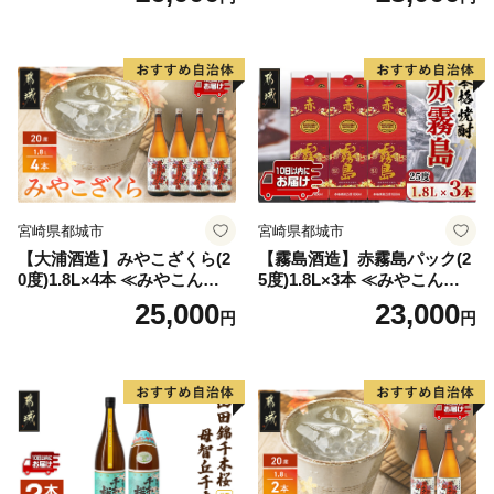
お酒 麦焼酎 芋焼酎
宮崎県都城市
宮崎県都城市
【大浦酒造】みやこざくら(2
【霧島酒造】赤霧島パック(2
0度)1.8L×4本 ≪みやこんじょ
5度)1.8L×3本 ≪みやこんじょ
特急便≫_AD-0771
特急便≫_23-07-K03P-1800-3
25,000
23,000
円
円
-Q