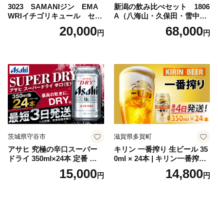
3023 SAMANIジン EMA
新潟の飲み比べセット 1806
WRIイチゴリキュール セッ
A（八海山・久保田・雪中
ト（箱入り）【大人の味 酒
梅・越乃寒梅・かたふね・千
20,000
68,000
円
円
お酒 洋酒 スピリッツ クラフ
代の光）
トジン 国産 sake SAKE gin
GIN liqueur LIQUEUR お酒
セット 詰め合わせ カクテル
ソーダ割り アルコール ロッ
ク ソーダ ジントニック 】
茨城県守谷市
滋賀県多賀町
アサヒ 究極の辛口スーパー
キリン 一番搾り 生ビール 35
ドライ 350ml×24本 定番 ビー
0ml × 24本 | キリン一番搾り
ル 缶ビール 酒 お酒 アルコー
キリンビール 一番搾り ビー
15,000
14,800
円
円
ル 辛口
ル 24缶 きりんいちばんしぼ
り キリン一番搾り びーる 1
ケース 24缶 24本 キリン一番
搾り KIRIN きりん 麒麟 キリ
ン一番搾り いちばんしぼり