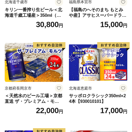
北海道千歳市
福島県本宮市
キリン一番搾り生ビール＜北
【福島のへそのまち もとみ
海道千歳工場産＞350ml（24
や産】アサヒスーパードライ
本） 2ケース
350ml×24本 合計8.4L 1ケー
30,800
15,000
円
円
ス アルコール度数5% 缶ビー
ル お酒 ビール アサヒ スーパ
ードライ super dry 24缶 辛
口 送料無料 カメイ 本宮市
【07214-0206】
京都府長岡京市
北海道恵庭市
＜天然水のビール工場＞京都
サッポロクラシック350ml×2
直送 ザ・プレミアム・モル
4本【930010101】
ツ 350ml×24本 プレモル [149
22,000
17,000
円
円
5]