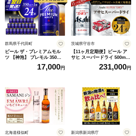
群馬県千代田町
茨城県守谷市
ビール ザ・プレミアムモル
【11ヶ月定期便】ビール ア
ツ 【神泡】 プレモル 350ml
サヒ スーパードライ 500ml 2
× 24本 サントリー〈天然水の
4本 1ケース×11ヶ月 | アサヒ
17,000
231,000
円
円
ビール工場〉群馬※沖縄・離
ビール 究極の辛口 酒 お酒 ア
島地域へのお届け不可
ルコール 生ビール Asahi ア
サヒビール スーパードライ s
uper dry 11回 缶ビール 缶 ギ
フト 内祝い 茨城県守谷市 送
料無料
北海道様似町
新潟県新潟県庁