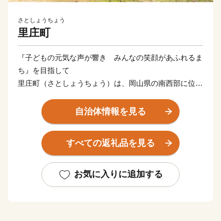
さとしょうちょう
里庄町
『子どもの元気な声が響き みんなの笑顔があふれるま
ち』を目指して
里庄町（さとしょうちょう）は、岡山県の南西部に位置
する約12㎢のコンパクトな町です。
瀬戸内海特有の温暖な気候と豊かな自然に恵まれ、四季
自治体情報を見る
折々に町を彩る花々が、訪れる人の心を和ませていま
す。
すべての返礼品を見る
中でも教育、文化の振興に積極的に取り組み、町内には
図書館や文化ホールといった県下でも有数の施設が整っ
ています。
お気に入りに追加する
コンパクトな町だからこそできる魅力あるまちづくりを
続け、人口は過去３０年以上に渡って、１０，０００人
台をキープしています。