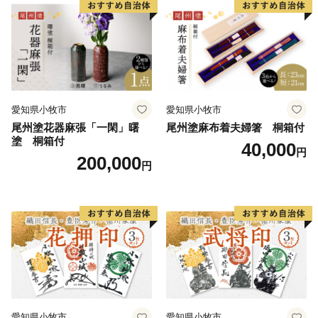
ウイルス効果 お取り寄せ 愛
抗ウイルス効果 お取り寄せ
知県 小牧市 送料無料
愛知県 小牧市 送料無料
愛知県小牧市
愛知県小牧市
尾州塗花器麻張「一閑」曙
尾州塗麻布着夫婦箸 桐箱付
塗 桐箱付
40,000
円
200,000
円
愛知県小牧市
愛知県小牧市