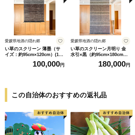
寄せ 送料無料
愛媛県地酒の隠れ郷
愛媛県地酒の隠れ郷
い草のスクリーン 薄墨（サ
い草のスクリーン月明り 金
イズ：約95cm×120cm）(14
水引×黒（約95cm×180cm）
6)
(147)
100,000
180,000
円
円
この自治体のおすすめの返礼品