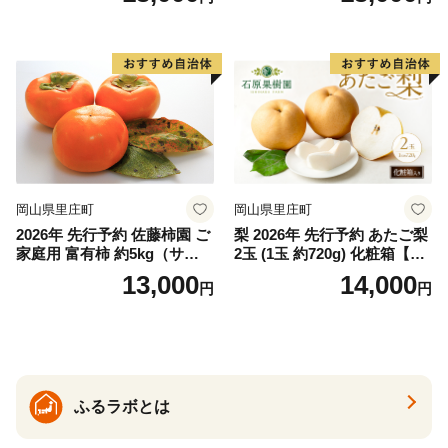
麺 下茹でなし 常備食 常備食
ルーツ 果物 ギフト
品 岡山 岡山県 里庄町
岡山県里庄町
岡山県里庄町
2026年 先行予約 佐藤柿園 ご
梨 2026年 先行予約 あたご梨
家庭用 富有柿 約5kg（サイズ
2玉 (1玉 約720g) 化粧箱【11
おまかせ） 柿 かき カキ 果物
月下旬～12月中旬頃発送】
13,000
14,000
円
円
くだもの フルーツ 期間限定
ナシ なし 岡山県産 国産 フル
数量限定 大容量 人気 おすす
ーツ 果物 ギフト 石原果樹園
め 岡山県 里庄町 果物類
ふるラボとは