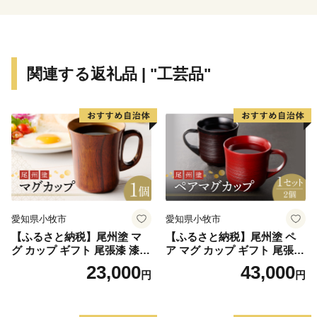
里庄町には、「子どもを産み育てやすい環境」、「身近
できめ細かな行政サービス」、「年を重ねても健康で快
適に暮らせる」など子どもからお年寄りまで各世代の住
みやすさがそろっています。
関連する返礼品 | "工芸品"
愛知県小牧市
愛知県小牧市
【ふるさと納税】尾州塗 マ
【ふるさと納税】尾州塗 ペ
グ カップ ギフト 尾張漆 漆
ア マグ カップ ギフト 尾張漆
漆器 漆器工芸 工芸品 芸術性
漆 漆器 漆器工芸 工芸品 芸術
23,000
43,000
円
円
実用性 抗菌性 美味しく安全
性 実用性 抗菌性 美味しく安
な食事 手作り 贈答用 くつろ
全な食事 手作り 贈答用 くつ
ぎ おうち時間 プレゼント 抗
ろぎ おうち時間 プレゼント