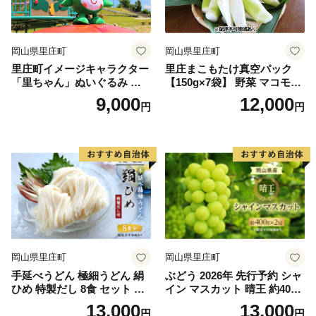
岡山県里庄町
岡山県里庄町
里庄町イメージキャラクター
里庄まこもたけ真空パック
「里ちゃん」ぬいぐるみ 里
【150g×7袋】 野菜 マコモダ
庄町 里ちゃん 9000円
ケ
9,000
12,000
円
円
岡山県里庄町
岡山県里庄町
手延べうどん 極細うどん 絹
ぶどう 2026年 先行予約 シャ
ひめ 特製だし 8食 セット 詰
イン マスカット 晴王 約400g
め合わせ 細うどん 乾燥うど
×2房 8月下旬～11月下旬発送
13,000
13,000
円
円
ん 乾麺 手延べ うどん 麺類
ブドウ 葡萄 岡山県産 国産 フ