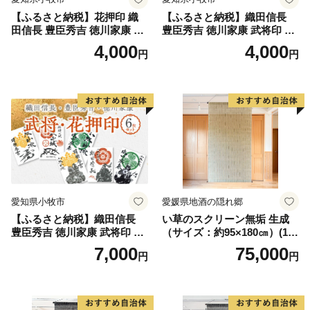
【ふるさと納税】花押印 織
【ふるさと納税】織田信長
田信長 豊臣秀吉 徳川家康 3
豊臣秀吉 徳川家康 武将印 3
枚 セット 戦国 武将 小牧山城
枚 セット イラスト 戦国 武将
4,000
4,000
円
円
墨絵 龍画師 書道アーティス
小牧山城 墨絵 龍画師 書道ア
ト 池谷公智 渾身の一作 作品
ーティスト 池谷公智 渾身の
雑貨 工芸品 グッズ 愛知県 小
一作 作品 雑貨 工芸品 グッズ
牧市 お取り寄せ 送料無料
愛知県 小牧市 お取り寄せ 送
料無料
愛知県小牧市
愛媛県地酒の隠れ郷
【ふるさと納税】織田信長
い草のスクリーン無垢 生成
豊臣秀吉 徳川家康 武将印 花
（サイズ：約95×180㎝）(14
押印 6枚 セット イラスト 戦
3)
7,000
75,000
円
円
国 武将 小牧山城 墨絵 龍画師
書道アーティスト 池谷公智
渾身の一作 作品 雑貨 工芸品
グッズ 愛知県 小牧市 お取り