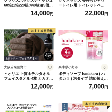
クラリスボックスティッシュ
クリネックス 長持ちシャワ
60箱(1箱220組(440枚))(5個入
ートイレ用 トイレットペー
り×12セット)【1256759】
パー（ダブル）64ロール(8ロ
14,000
22,000
円
円
ール×8パック) 開成町 トイレ
ットペーパーダブル 日用品
国産 新生活 ダブル SDGs 備
蓄 防災 エコ 消耗品 生活雑貨
生活用品 無香料 トイレット
ペーパー ダブル といれっと
ぺーぱー トイレ クレシア ト
イレットペーパー [BDBH002
-1]
大阪府泉佐野市
兵庫県小野市
ヒオリエ 上質ホテルタオル
ボディソープ hadakara ( ハ
フェイスタオル 4枚 カカオ
ダカラ ) 泡タイプ 詰め替え 4
【タオル 泉州タオル 吸水 普
40ml×4袋 ボディーソープ 泡
12,000
7,000
円
円
段使い 無地 シンプル 日用品
ボディソープ 泡 日用品 消耗
ふわふわ ふかふか 家族 たお
品 バス用品 大容量 いい 匂い
る 一人暮らし】
ボディ 保湿 LION ライオン
泡石鹸 石鹸 兵庫 兵庫県 小野
市