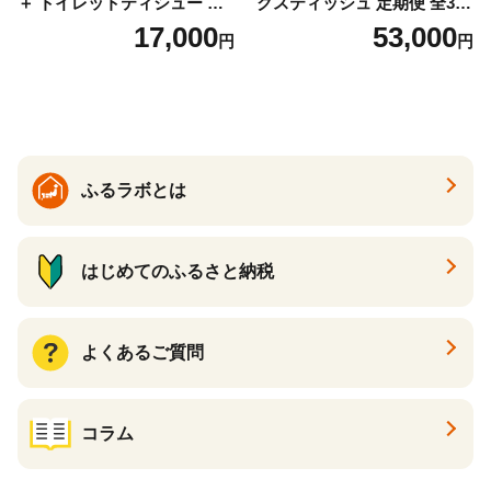
＋ トイレットティシュー し
クスティッシュ 定期便 全3
っかり香るフレッシュクリア
回 日本製 まとめ買い 防災
17,000
53,000
円
円
の香り ダブル 12ロール×6パ
常備品 日用雑貨 消耗品 生活
ック 72ロール 25m トイレ
必需品 大容量 備蓄 リサイク
ットペーパー パルプ100％ 消
ル ティッシュ ペーパー まと
臭 防臭 日用品 消耗品 備蓄
め買い 雑貨 倶知安町
ふるラボとは
はじめてのふるさと納税
よくあるご質問
コラム