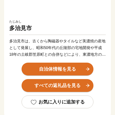
たじみし
多治見市
多治見市は、古くから陶磁器やタイルなど美濃焼の産地
として発展し、昭和50年代の丘陵部の宅地開発や平成
18年の土岐郡笠原町との合併などにより、東濃地方の中
核都市となりました。
自治体情報を見る
開山700年の虎渓山永保寺、設立80年の神言修道院、美
濃陶芸の人間国宝を輩出するなど、長い歴史に裏打ちさ
すべての返礼品を見る
れた人を育てる文化を礎に、企業誘致や岐阜県No.1の教
育環境、地域医療の充実など、「人が元気！町が元気！
多治見」を目標として、まちづくりを進めています。
お気に入りに追加する
市内には個性あふれる美濃焼が並ぶショップやギャラリ