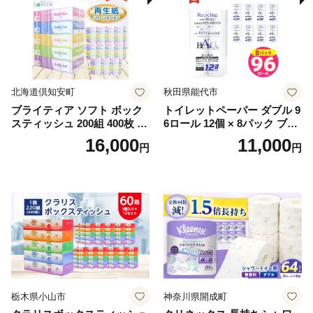
北海道倶知安町
秋田県能代市
ブライティア ソフト ボック
トイレットペーパー ダブル 9
スティッシュ 200組 400枚 60
6ロール 12個 × 8パック ブラ
箱 日本製 まとめ買い ティッ
ンカ 再生紙 100％ 芯あり 日
16,000
11,000
円
円
シュ リサイクル 長持 防災 常
用品 消耗品 無香料 生活用品
備品 日用雑貨 消耗品 生活必
備蓄 秋田県 能代市 送料無料
需品 備蓄 ペーパー 紙 北海道
《能代製紙》
倶知安町 日用品
栃木県小山市
神奈川県開成町