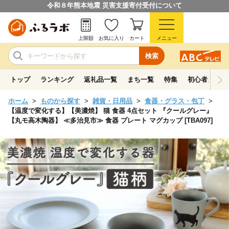
令和８年熊本地震 災害支援寄付受付について
上限額
お気に入り
カート
メニュー
検索
トップ
ランキング
返礼品一覧
まち一覧
特集
初心者ガイド
ホーム
ものから探す
雑貨・日用品
食器・グラス・包丁
【温度で変化する】【美濃焼】 猫 食器 4点セット 『クールグレー』
【丸モ高木陶器】 ≪多治見市≫ 食器 プレート マグカップ [TBA097]