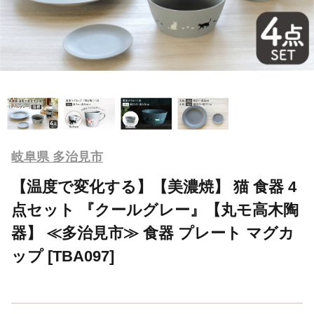
岐阜県 多治見市
【温度で変化する】【美濃焼】 猫 食器 4
点セット 『クールグレー』【丸モ高木陶
器】 ≪多治見市≫ 食器 プレート マグカ
ップ [TBA097]