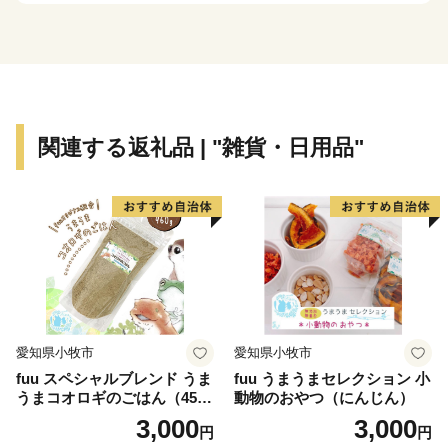
ー、手軽に陶芸が体験できる作陶施設も充実しており、
まさに陶都と呼ぶにふさわしい美濃焼文化が息づいてい
ます。
歴史ある窯元や古い町並、荘厳で風格のある古刹や修道
院、市内を流れる清流土岐川や緑あふれる公園など、心
関連する返礼品 | "雑貨・日用品"
癒される見所も満載です。
愛知県小牧市
愛知県小牧市
fuu スペシャルブレンド うま
fuu うまうまセレクション 小
うまコオロギのごはん（45
動物のおやつ（にんじん）
g）
3,000
3,000
円
円