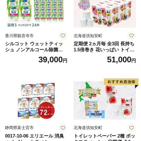
香川県観音寺市
北海道倶知安町
シルコット ウェットティッ
定期便 2ヵ月毎 全3回 長持ち
シュ ノンアルコール除菌詰
1.5倍巻き 花いっぱい トイレ
替（43枚×3P）×24袋 日用品
ットペーパー ダブル 45ｍ 計
39,000
51,000
円
円
おもちゃ 拭き取り 手拭き 外
72ロール 全18種 花柄 プリン
出時 お出かけ時 食事前 緑茶
ト ハーブ 香り付き 日本製 ま
カテキン配合
とめ買い 防災 常備品 ペーパ
ー 消耗品 備蓄 送料無料 北海
道 倶知安町 日用品
静岡県富士宮市
北海道倶知安町
0017-10-06 エリエール 消臭
トイレットペーパー 2種 ボッ