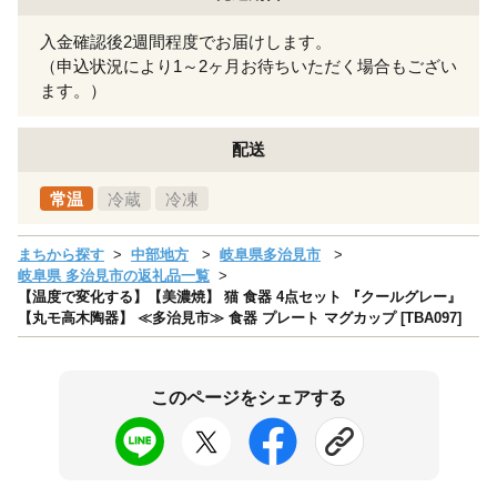
入金確認後2週間程度でお届けします。
（申込状況により1～2ヶ月お待ちいただく場合もござい
ます。）
配送
常温
冷蔵
冷凍
まちから探す
中部地方
岐阜県多治見市
岐阜県 多治見市の返礼品一覧
【温度で変化する】【美濃焼】 猫 食器 4点セット 『クールグレー』
【丸モ高木陶器】 ≪多治見市≫ 食器 プレート マグカップ [TBA097]
このページをシェアする