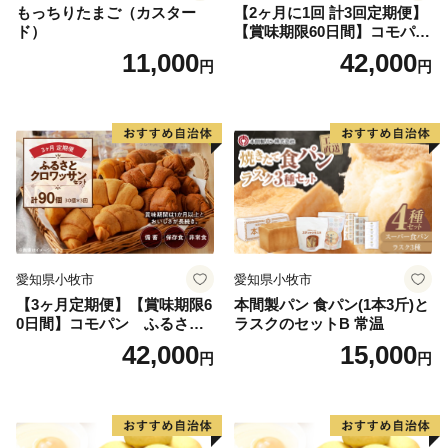
もっちりたまご（カスター
【2ヶ月に1回 計3回定期便】
ド）
【賞味期限60日間】コモパ
ン ふるさとクロワッサンセ
11,000
42,000
円
円
ット（計90個）／災害用備蓄
保存食 非常食 防災グッズに
も
愛知県小牧市
愛知県小牧市
【3ヶ月定期便】【賞味期限6
本間製パン 食パン(1本3斤)と
0日間】コモパン ふるさと
ラスクのセットB 常温
クロワッサンセット（計90
42,000
15,000
円
円
個）／災害用備蓄 保存食 非
常食 防災グッズにも