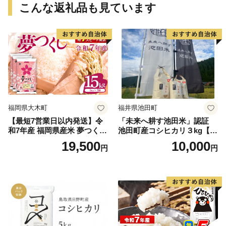
こんな返礼品も見ています
福岡県大木町
福井県池田町
【最短7営業日以内発送】令
「未来へ耕す池田米」認証
和7年産 福岡県産米 夢つくし
池田町産コシヒカリ３kg【お
15kg 精米 ※北海道・沖縄・
1人様につき３セットまで】
19,500
10,000
円
円
離島は配送不可