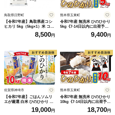
鳥取県日野町
熊本県玉東町
【令和7年産】鳥取県産コシ
令和7年産 無洗米 ひのひかり
ヒカリ 5kg（5kg×1）米 コシ
5kg《7-14日以内に出荷予定
ヒカリ こしひかり お米 白米
(土日祝除く)》コメ 米 無洗米
8,500
9,400
円
円
精米 5キロ おこめ こめ コメ
高レビュー｜人気米 熊本県
真空パック包装 真空包装 長
産米 お米 生活応援米
期保存 単一原料米 鳥取県日
野町産 Elevation
佐賀県神埼市
熊本県玉東町
【令和7年産】ごはんソムリ
令和7年産 無洗米 ひのひかり
エが厳選 白米 ひのひかり 10
10kg《7-14日以内に出荷予定
kg【神埼市産 米 お米 精米 白
(土日祝除く)》コメ 米 無洗米
19,000
18,700
円
円
米 10kg 5kg×2 ひのひかり ブ
令和7年産 高レビュー｜人気