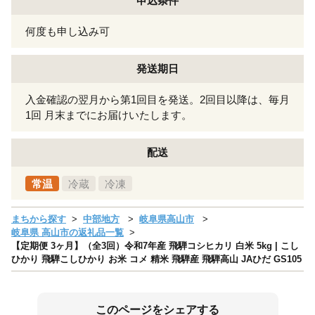
申込条件
何度も申し込み可
発送期日
入金確認の翌月から第1回目を発送。2回目以降は、毎月
1回 月末までにお届けいたします。
配送
常温
冷蔵
冷凍
まちから探す
中部地方
岐阜県高山市
岐阜県 高山市の返礼品一覧
【定期便 3ヶ月】（全3回）令和7年産 飛騨コシヒカリ 白米 5kg | こし
ひかり 飛騨こしひかり お米 コメ 精米 飛騨産 飛騨高山 JAひだ GS105
このページをシェアする