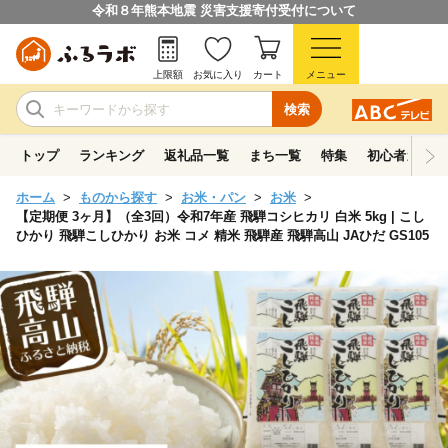
令和８年熊本地震 災害支援寄付受付について
上限額
お気に入り
カート
メニュー
検索
トップ
ランキング
返礼品一覧
まち一覧
特集
初心者ガイド
ホーム
ものから探す
お米・パン
お米
【定期便 3ヶ月】（全3回）令和7年産 飛騨コシヒカリ 白米 5kg | こし
ひかり 飛騨こしひかり お米 コメ 精米 飛騨産 飛騨高山 JAひだ GS105