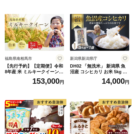
ランド米 食味鑑定士】(H063
米 熊本県産米 お米 生活応援
164)
米
福島県南相馬市
新潟県新潟県庁
【先行予約】【定期便】令和
DH02 「無洗米」 新潟県 魚
8年産 米 ミルキークイーン
沼産 コシヒカリ お米 5kg こ
白米 45kg (5kg×9回) | ミルキ
しひかり 精米 米（お米の美
153,000
14,000
円
円
ークイーン 米5kg 福島 福島
味しい炊き方ガイド付き）
県産 福島産 精米 お米 米 コ
メ 武田ファーム サムランド
福島県 南相馬市 cu006-ae