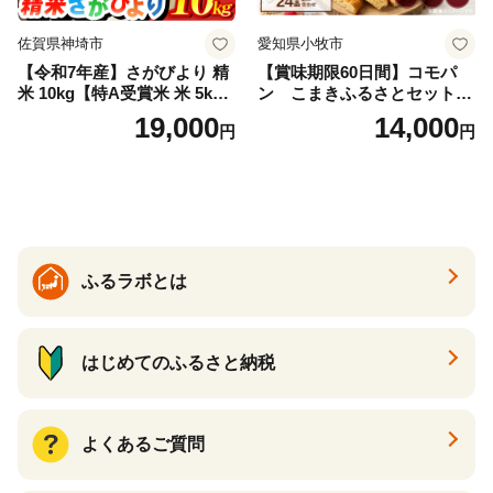
佐賀県神埼市
愛知県小牧市
【令和7年産】さがびより 精
【賞味期限60日間】コモパ
米 10kg【特A受賞米 米 5kg×
ン こまきふるさとセット
2袋 お米 コメ こめ 国産 美味
（24個入り）／災害用備蓄
19,000
14,000
円
円
しい ブランド米 人気 ランキ
保存食 非常食 防災グッズに
ング 増田米穀】(H015224)
も
ふるラボとは
はじめてのふるさと納税
よくあるご質問