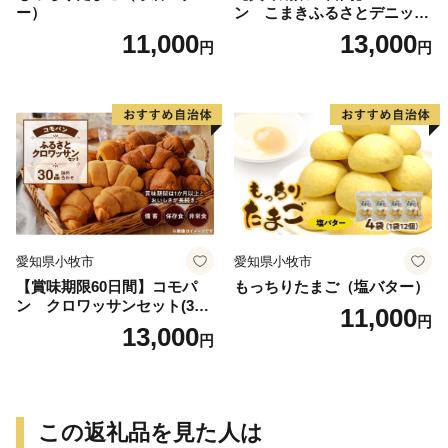
ー）
ン こまきふるさとデニッシ
ュセット（20個入り）／災害
11,000
13,000
円
円
用備蓄 保存食 非常食 防災グ
ッズにも
愛知県小牧市
愛知県小牧市
【賞味期限60日間】コモパ
もっちりたまご（塩バター）
ン クロワッサンセット(30
11,000
円
個入り)／災害用備蓄 保存食
13,000
円
非常食 防災グッズにも
この返礼品を見た人は