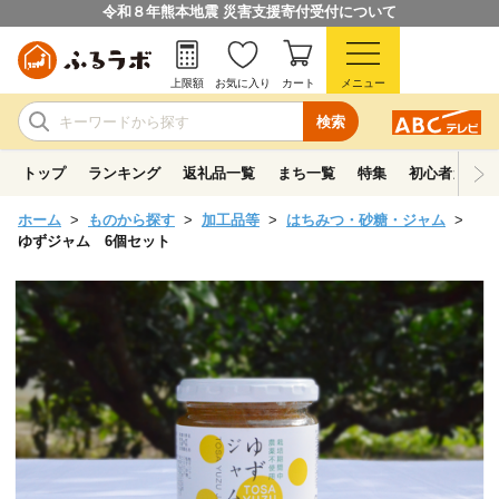
令和８年熊本地震 災害支援寄付受付について
上限額
お気に入り
カート
メニュー
検索
トップ
ランキング
返礼品一覧
まち一覧
特集
初心者ガイド
ホーム
ものから探す
加工品等
はちみつ・砂糖・ジャム
ゆずジャム 6個セット