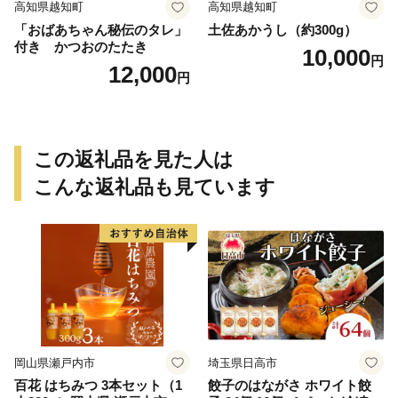
高知県越知町
高知県越知町
「おばあちゃん秘伝のタレ」
土佐あかうし（約300g）
付き かつおのたたき
10,000
円
12,000
円
この返礼品を見た人は
こんな返礼品も見ています
岡山県瀬戸内市
埼玉県日高市
百花 はちみつ 3本セット（1
餃子のはながさ ホワイト餃