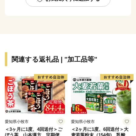
関連する返礼品 | "加工品等"
愛知県小牧市
愛知県小牧市
＜3ヶ月に1度、4回送付＞ご
＜2ヶ月に1度、6回送付＞大
ぼう茶 山本漢方 定期便
麦若葉粉末（154包)、乳酸菌