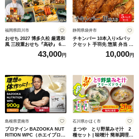
福岡県田川市
静岡県袋井市
おせち 2027 博多久松 厳選和
チキンバー 10本入り×5パッ
風 三段重おせち『高砂』 6.5
クセット 手羽先 惣菜 弁当 お
寸 3段重 2～3人前 おせち料
かず お酒 おつまみ ギフト キ
43,000
10,000
円
円
理 重箱 お正月 冷凍おせち 縁
ャンプ アウトドア キャンプ
起物 祝箸付 福岡 お節 オセチ
飯 保存食 非常食 鶏肉 肉 お
oseti osechi お祝い 迎春おせ
肉 鶏 人気 厳選 静岡県袋井市
ち 本格おせち おせち予約 年
末 年始 お取り寄せ 新春 贅沢
おせち こだわりおせち 惣菜
老舗おせち ふるさと納税お
せち 御節 お節料理 正月 調理
不要 おせち料理2027
島根県雲南市
石川県かほく市
プロテイン BAZOOKA NUT
まつや とり野菜みそ汁 2
RITION WPC（ホエイプロテ
種セット | 味噌汁 簡単調理