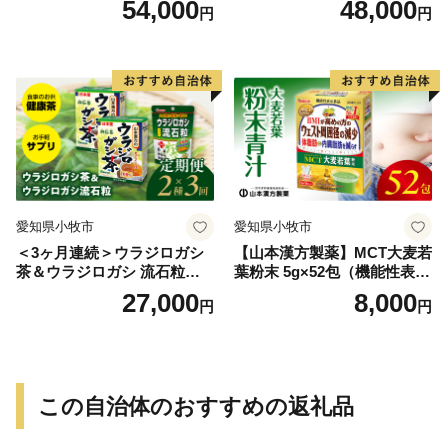
54,000
48,000
円
円
愛知県小牧市
愛知県小牧市
＜3ヶ月連続＞ウラジロガシ
【山本漢方製薬】MCT大麦若
茶＆ウラジロガシ 流石粒
葉粉末 5g×52包（機能性表示
山本漢方 定期便
食品）
27,000
8,000
円
円
この自治体のおすすめの返礼品