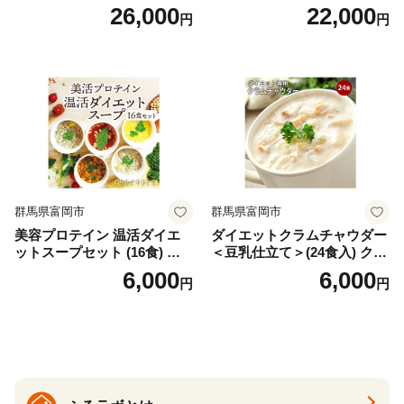
イン）＜プレーン＞ 900g｜
お味噌 おみそ みそ とり野菜
26,000
22,000
円
円
バズーカ岡田監修・植物由来
時短料理 時短ごはん ご当地
の甘味料使用・国内製造 島
フリーズドライ
根県雲南市/株式会社アルプ
ロン [AIEN005]
群馬県富岡市
群馬県富岡市
美容プロテイン 温活ダイエ
ダイエットクラムチャウダー
ットスープセット (16食) 小
＜豆乳仕立て＞(24食入) クラ
分け スープ 食べ比べ セット
ムチャウダー 豆乳 ダイエッ
6,000
6,000
円
円
詰合せ クラムチャウダー チ
ト スープ プロテイン たんぱ
ゲ コーン ポタージュ トマト
く質 食物繊維 食品 F20E-799
温活 ダイエット 美容 プロテ
イン 食品 F20E-809