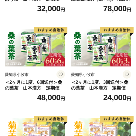
+大麦若葉粉末（7包) 山本
32,000
78,000
円
円
漢方 定期便
愛知県小牧市
愛知県小牧市
＜2ヶ月に1度、6回送付＞桑
＜2ヶ月に1度、3回送付＞桑
の葉茶 山本漢方 定期便
の葉茶 山本漢方 定期便
48,000
24,000
円
円