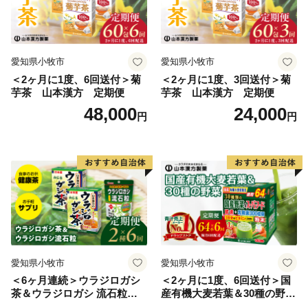
愛知県小牧市
愛知県小牧市
＜2ヶ月に1度、6回送付＞菊
＜2ヶ月に1度、3回送付＞菊
芋茶 山本漢方 定期便
芋茶 山本漢方 定期便
48,000
24,000
円
円
愛知県小牧市
愛知県小牧市
＜6ヶ月連続＞ウラジロガシ
＜2ヶ月に1度、6回送付＞国
茶＆ウラジロガシ 流石粒
産有機大麦若葉＆30種の野
山本漢方 定期便
菜 山本漢方 定期便