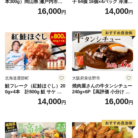
本300g）岡山県 瀬戸内市産
子 64個 16個×4パック 冷凍
石黒農園 ヨーグルト パン 砂
中華 点心 B級グルメ ご当地
16,000
14,000
円
円
糖の代わり 香り高い いい香
野菜 おつまみ おかず 簡単調
り 季節の花の蜜 トンガリ容
理 時短 リピート 保存 豚肉
器入り
特製 ポーク 大きめ ジューシ
ー ギフト お取り寄せ 日高市
北海道鹿部町
大阪府泉佐野市
鮭フレーク（紅鮭ほぐし）20
焼肉屋さんの牛タンシチュー
0g×4本 計800g 鮭 サケ 鮭
240g×6P【高評価 小分け 惣
ほぐし サケフレーク シャケ
菜 牛たん 一人暮らし 冷凍】
14,000
16,000
円
円
フレーク 鮭フレーク