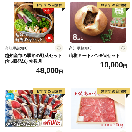
高知県越知町
高知県越知町
越知産市の季節の野菜セット
山椒ミートパン8個セット
(年6回発送) 奇数月
10,000
円
48,000
円