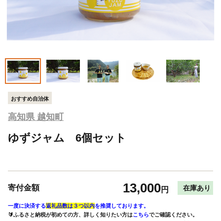
おすすめ自治体
高知県 越知町
ゆずジャム 6個セット
13,000
寄付金額
在庫あり
円
一度に決済する
返礼品数は３つ以内
を推奨しております。
🔰ふるさと納税が初めての方、詳しく知りたい方は
こちら
でご確認ください。