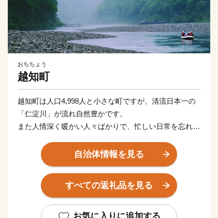
おちちょう
越知町
越知町は人口4,998人と小さな町ですが、清流日本一の
「仁淀川」が流れ自然豊かです。
また人情深く暖かい人々ばかりで、忙しい日常を忘れ
「ほっと」安らげる、そんな町です。
越知町の生産者様や事業者様が心を込めて作りました返
自治体情報を見る
礼品をぜひお楽しみください。
すべての返礼品を見る
お気に入りに追加する