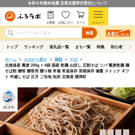
令和８年熊本地震 災害支援寄付受付について
上限額
お気に入り
カート
メニュー
検索
トップ
ランキング
返礼品一覧
まち一覧
特集
初心者ガイド
ホーム
ものから探す
麺類
そば
北海道産 蕎麦 200g × 4袋 国産 乾麺 お試し 五割そば ソバ 蕎麦乾麺 麺
そば粉 贈答 贈答用 贈り物 常備 常温保存 長期保存 備蓄 ストック ギフ
ト 年越しそば 正月 ご当地 知床 北海道 標津町