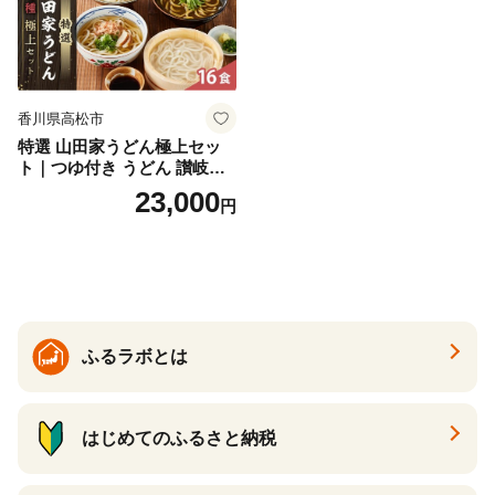
香川県高松市
特選 山田家うどん極上セッ
ト｜つゆ付き うどん 讃岐う
どん さぬきうどん 生麵 うど
23,000
円
んセット カレーうどん 生う
どん 食べ比べ 麺 麺類 ギフト
香川 香川県 高松
ふるラボとは
はじめてのふるさと納税