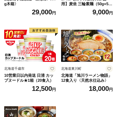
g木箱〉
用】麦坐 三輪素麺（50g×5束
×4袋）
29,000
9,000
円
円
北海道千歳市
北海道東川町
10営業日以内発送 日清 カッ
北海道「旭川ラーメン物語」
プヌードル★1箱（20食入）
12食入り〈天然水仕込み〉
12,500
18,000
円
円