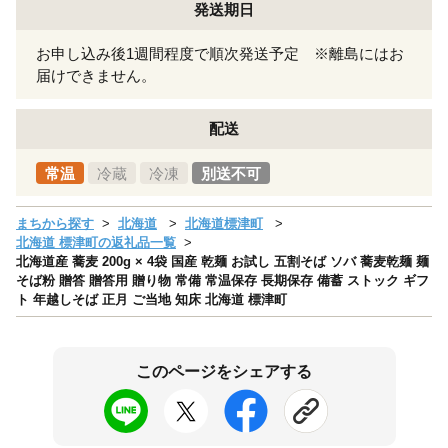
発送期日
お申し込み後1週間程度で順次発送予定 ※離島にはお
届けできません。
配送
常温
冷蔵
冷凍
別送不可
まちから探す
北海道
北海道標津町
北海道 標津町の返礼品一覧
北海道産 蕎麦 200g × 4袋 国産 乾麺 お試し 五割そば ソバ 蕎麦乾麺 麺
そば粉 贈答 贈答用 贈り物 常備 常温保存 長期保存 備蓄 ストック ギフ
ト 年越しそば 正月 ご当地 知床 北海道 標津町
このページをシェアする