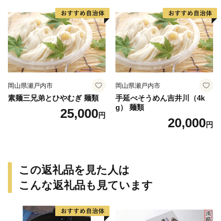
岡山県瀬戸内市
岡山県瀬戸内市
素麺三兄弟とひやむぎ 麺類
手延べそうめん吉井川（4k
g） 麺類
25,000
円
20,000
円
この返礼品を見た人は
こんな返礼品も見ています