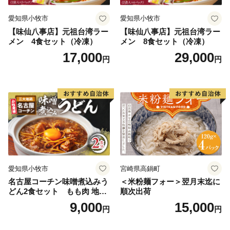
愛知県小牧市
愛知県小牧市
【味仙八事店】元祖台湾ラー
【味仙八事店】元祖台湾ラー
メン 4食セット（冷凍）
メン 8食セット（冷凍）
17,000
29,000
円
円
愛知県小牧市
宮崎県高鍋町
名古屋コーチン味噌煮込みう
＜米粉麺フォー＞翌月末迄に
どん2食セット もも肉 地鶏
順次出荷
味噌うどん
9,000
15,000
円
円