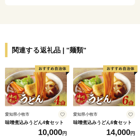
誇る秋鮭や天然ホタテ貝を主力とする漁業、これを加工
原料としたいくら、鮭加工、ホタテ製品などを製造出荷
する水産加工業による水産業と、広大な牧草地で約2万
頭の乳牛により牛乳を出荷する酪農業を基幹産業とする
「生産のまち」です。
関連する返礼品 | "麺類"
愛知県小牧市
愛知県小牧市
味噌煮込みうどん4食セット
味噌煮込みうどん6食セット
10,000
14,000
円
円