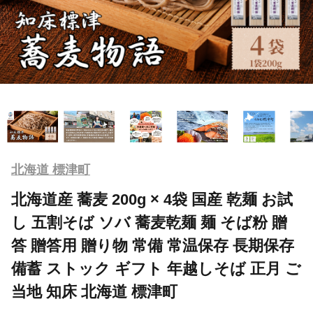
北海道 標津町
北海道産 蕎麦 200g × 4袋 国産 乾麺 お試
し 五割そば ソバ 蕎麦乾麺 麺 そば粉 贈
答 贈答用 贈り物 常備 常温保存 長期保存
備蓄 ストック ギフト 年越しそば 正月 ご
当地 知床 北海道 標津町