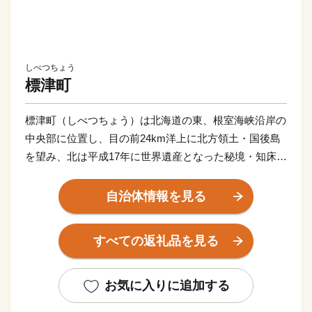
しべつちょう
標津町
標津町（しべつちょう）は北海道の東、根室海峡沿岸の
中央部に位置し、目の前24km洋上に北方領土・国後島
を望み、北は平成17年に世界遺産となった秘境・知床半
島、南には水鳥の繁殖保護地として「ラムサール条約」
による登録湿地となった原生花園と野鳥の宝庫・野付半
自治体情報を見る
島に囲まれ、知床連山の裾野に広がる平野部には大酪農
郷が形成されるなど、風光明媚な地です。町の面積は
すべての返礼品を見る
624.69平方キロメートル、地形は釧路湿原から広がる根
釧原野の終着地としての平野と知床連山の基部となる山
並みなど海、山、川、平野の多様な地勢を有し、北海道
お気に入りに追加する
らしい雄大で豊かな自然環境のもと、国内屈指の漁獲を