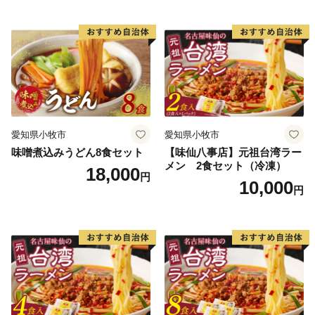
愛知県小牧市
愛知県小牧市
味噌煮込みうどん8食セット
【味仙八事店】元祖台湾ラー
メン 2食セット（冷凍）
18,000
円
10,000
円