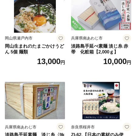
岡山県瀬戸内市
兵庫県南あわじ市
岡山生まれのたまごかけうど
淡路島手延べ素麺 淡じ糸 赤
ん 5個 麺類
帯 化粧箱【2,000ｇ】
13,000
10,000
円
円
兵庫県南あわじ市
奈良県桜井市
淡路島手延素麺 淡じ糸〈9k
ZI-62.【日本の素材のみ使