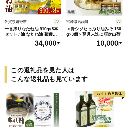
佐賀県嬉野市
宮崎県高鍋町
一番搾りなたね油 910g×8本
＜青シソたっぷり油みそ 160
セット / 油 なたね油 菜種油
g×3個＞翌月末迄に順次出荷
ナタネ【山下製油】 [NBE00
34,000
10,000
円
円
7]
この返礼品を見た人は
こんな返礼品も見ています