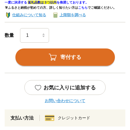
一度に決済する
返礼品数は３つ以内
を推奨しております。
🔰ふるさと納税が初めての方、詳しく知りたい方は
こちら
でご確認ください。
仕組みについて知る
上限額を調べる
数量
寄付する
お気に入りに追加する
お問い合わせについて
支払い方法
クレジットカード