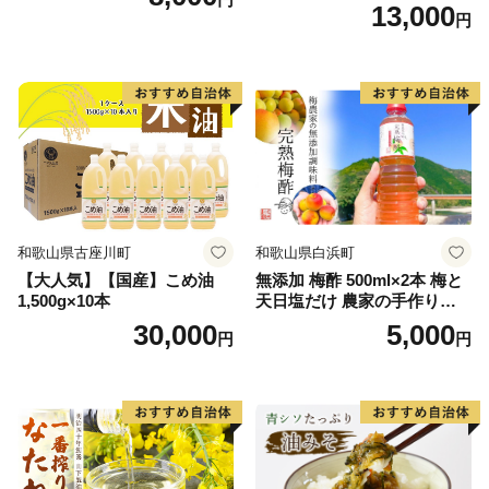
13,000
参加でき、船が初めて海に浮く瞬間を間近で見ることが
円
できます。
和歌山県古座川町
和歌山県白浜町
【大人気】【国産】こめ油
無添加 梅酢 500ml×2本 梅と
1,500g×10本
天日塩だけ 農家の手作り完
熟梅酢 調味料
30,000
5,000
円
円