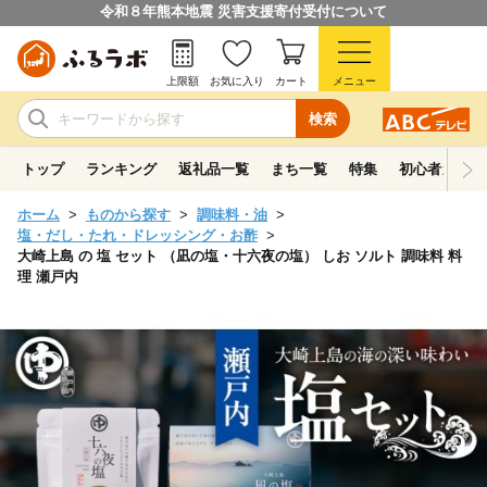
令和８年熊本地震 災害支援寄付受付について
上限額
お気に入り
カート
メニュー
検索
トップ
ランキング
返礼品一覧
まち一覧
特集
初心者ガイド
ホーム
ものから探す
調味料・油
塩・だし・たれ・ドレッシング・お酢
大崎上島 の 塩 セット （凪の塩・十六夜の塩） しお ソルト 調味料 料
理 瀬戸内