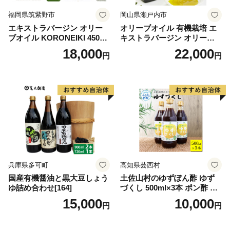
福岡県筑紫野市
岡山県瀬戸内市
エキストラバージン オリー
オリーブオイル 有機栽培 エ
ブオイル KORONEIKI 450g
キストラバージン オリーブ
[筑前たなか油屋 福岡県 筑紫
オイル シングル 2本 セット
18,000
22,000
円
円
野市 21760403] 油 食用油 オ
オーガニック 調味料 油 オリ
リーブ油
ーブ油 食用油 ギフト
兵庫県多可町
高知県芸西村
国産有機醤油と黒大豆しょう
土佐山村のゆずぽん酢 ゆず
ゆ詰め合わせ[164]
づくし 500ml×3本 ポン酢 ポ
ンズ ゆず 柚子 調味料 さっぱ
15,000
10,000
円
円
り 美味しい おいしい 鍋 しゃ
ぶしゃぶ 冷奴 魚料理 蒸し料
理 ドレッシング セット