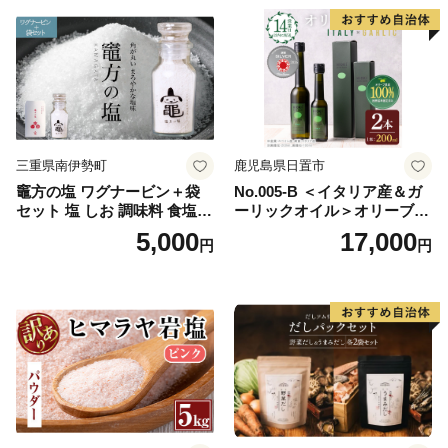
三重県南伊勢町
鹿児島県日置市
竈方の塩 ワグナービン＋袋
No.005-B ＜イタリア産＆ガ
セット 塩 しお 調味料 食塩
ーリックオイル＞オリーブオ
天然 ミネラル 調味料 ソルト
イルセット(200ml×2本) 日置
5,000
17,000
円
円
salt 料理 味付 おにぎり 三重
市 特産品 調味料 油 エキスト
県 南伊勢 伊勢 志摩 5000円 5
ラバージン オリーブ セット
000円以下 五千円
ガーリック【鹿児島オリー
ブ】