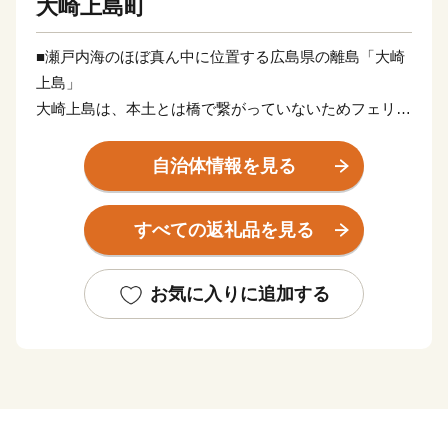
大崎上島町
■瀬戸内海のほぼ真ん中に位置する広島県の離島「大崎
上島」
大崎上島は、本土とは橋で繋がっていないためフェリー
で渡り訪れます。
広島側からのアクセスは竹原港や安芸津港からが便利。
自治体情報を見る
四国側からは今治からフェリーが出ています。またサイ
クリングの聖地と知られるしまなみ海道・大三島や、と
すべての返礼品を見る
びしま海道・大崎下島からもフェリーの航路がありま
す。ツーリングの寄り道に、宿泊や休憩のポイントに、
いろいろな旅のプランに「大崎上島」を織り交ぜたら、
お気に入りに追加する
きっと楽しい旅になります。
■アクティビティもいろいろ！大崎上島の自然の中で遊
ぼう
瀬戸内海にぐるりと囲まれた島だからこそ、穏やかな海
をフィールドにしたマリンレジャーが充実。海水浴はも