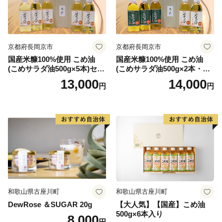
【見逃せない！大崎上島のイベント＆スポット】
・木江十七夜祭
京都府長岡京市
京都府長岡京市
木江厳島神社の祭礼で、200年の伝統を誇る豪快な海の
国産米糠100%使用 こめ油
国産米糠100%使用 こめ油
レース「櫂伝馬競争」が木江港を中心に繰り広げられま
(こめサラダ油500g×5本)セッ
(こめサラダ油500g×2本・こ
す。夜にはステージイベントも開催され、海上花火が夜
ト [1574]
め胚芽油500g×3本)セット [1
13,000
14,000
円
円
空を彩ります。
573]
・ひがしの住吉祭
ひがしの住吉神社の祭礼。各地区から出された櫂伝馬よ
る競漕が白水港を中心に行われ、夜は提灯が海岸線を照
らします。ラストは約3千発の海上花火で島の夏を締め
くくります。
・進水式
和歌山県古座川町
和歌山県古座川町
造船業が盛んな大崎上島では、大きな船が船台から海へ
DewRose ＆SUGAR 20g
【大人気】【国産】こめ油
500g×6本入り
と降りていく圧巻の姿を見学できます。進水式は誰でも
8,000
円