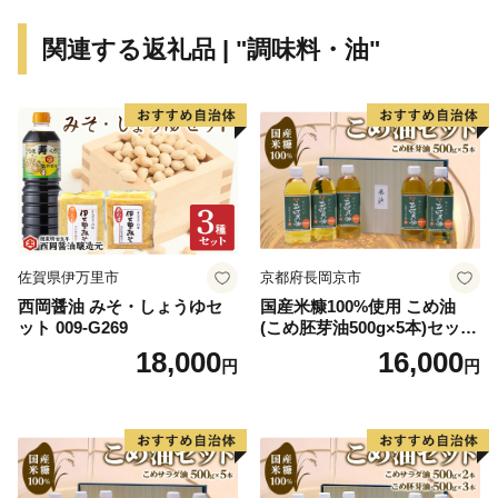
ちろん、シーカヤックで無人島に渡ったり、のんびり釣
関連する返礼品 | "調味料・油"
りを楽しんだりと、季節に合わせた海遊びを満喫できま
す。また標高452.6mの神峰山ウォーキング、グランド
ゴルフ、キャンプ、二人乗りの超小型モビリティ（観光
移動用電気自動車）を使っての島内散歩など、大崎上島
ならではのアクティビティが多数そろっています。
■瀬戸内の太陽と大地が育んだ「うまいもん」がいっぱ
い！
佐賀県伊万里市
京都府長岡京市
瀬戸内の温暖な気候に恵まれた大崎上島。大粒のブルー
西岡醤油 みそ・しょうゆセ
国産米糠100%使用 こめ油
ベリーやイチゴをはじめ、フレッシュなみかんやグリー
ット 009-G269
(こめ胚芽油500g×5本)セット
ンレモン、旨みが詰まったフルーツトマトなど、太陽を
[1575]
18,000
16,000
円
円
いっぱい浴びた島生まれのフルーツや野菜が自慢です。
また天然醸造の醤油や新鮮な海産物など、お土産にもぴ
ったりなおいしい食材が充実。作り手の愛情がたっぷり
こめられた「うまいもん」は、一度味わうと忘れられな
い思い出になってくれます。