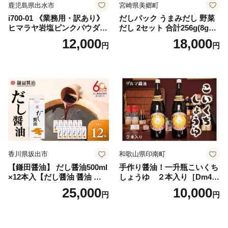
鹿児島県出水市
宮崎県美郷町
i700-01 《業務用・訳あり》
だしパック うまみだし 野菜
ヒマラヤ岩塩ピンクパウダー
だし 2セット 合計256g(8g×8
タイプ(5kg) 岩塩 塩 調味料
パック×2種×2セット) [岡田商
12,000
18,000
円
円
しお 保存料不使用 天然 パウ
店 宮崎県 美郷町 31ac0069]
ダータイプ グレインミルタ
国産 粉末 ダシ 出汁パック し
イプ 料理 バスソルト 入浴 普
いたけ 無塩
段使い ギフト 贈り物【ソル
ティースマイル】
香川県坂出市
和歌山県印南町
【鎌田醤油】 だし醤油500ml
手作り醤油！一升瓶こいくち
×12本入【だし醤油 醤油 人気
しょうゆ ２本入り［Dm4］
おすすめ 人気だし醤油 出汁
｜手作り 醤油 和歌山県 印南
25,000
10,000
円
円
醤油 AE1021】
町 一升瓶 こいくちしょうゆ
伝統製法 醤油 日本食 調味料
地元産 大豆 小麦 塩 だし 煮
物 和食 醤油 肉料理 魚料理