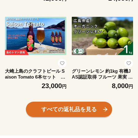
本セット] MICHISHIO BRE
ン 檸檬 ホップ 瀬戸内 広島
WING レモン トマト フレー
大崎上島 離島 MICHISHIO B
バー ホップ セゾン酵母 スパ
REWING
イシー 爽快 ビール クラフト
ビール 瀬戸内 離島
大崎上島のクラフトビール S
グリーンレモン 約1kg 有機J
aison Tomato 6本セット ト
AS認証取得 フルーツ 果実 広
マトフレーバー クラフトビー
島県産有機 オーガニックレモ
23,000
8,000
円
円
ル セゾン酵母 スパイシー フ
ン 【2026年 10月 ～ 11月 発
ルーティー 瀬戸内 離島
送】 先行予約 国産 瀬戸内レ
モン 大崎上島 送料無料 産地
直送 ふじやファーム
すべての返礼品を見る