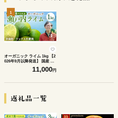
1
オーガニック ライム 1kg 【2
026年9月以降発送】 国産 柑
橘 果物 くだもの フルーツ 有
11,000
円
機栽培 産地直送 中原観光農
園 広島県 大崎上島町 瀬戸内
離島 [9月～10月発送予定]