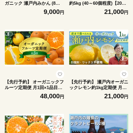
ガニック 瀬戸内みかん (8～1
約5kg (40～60個程度)【2026
3個程度) 【2026年10月中旬
年10月中旬～1月発送】 国産
9,000
21,000
円
円
～1月発送】 少量 国産 有機J
有機JAS認証 小玉 小玉みか
AS認証 小玉 小玉みかん 瀬戸
ん 瀬戸内 広島 離島 有機栽培
内 広島 離島 有機栽培 柑橘
柑橘 果物 フルーツ ギフト 無
果物 フルーツ ギフト 無添加
添加 送料無料 産地直送 中原
送料無料 産地直送 中原観光
観光農園 大崎上島
農園 大崎上島
【先行予約】 オーガニックフ
【先行予約】 瀬戸内オーガニ
ルーツ定期便 月1回×1品目
ックレモン約1kg定期便 月1
（全5回） 12月中旬以降発送
回×3回 12月以降発送 有機JA
48,000
21,000
円
円
有機JAS認証 果物 皮まで食
S認証 果物 皮まで使える 国
べられる みかん 国産 紅八朔
産 通販 お取り寄せ
はっさく しらぬひ 紅甘夏 ネ
ーブル 食べ比べ 通販