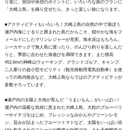
り道に、宿泊や休憩のポイントに、いろいろな旅のプランに
「大崎上島」を織り交ぜたら、きっと楽しい旅になります。
■アクティビティもいろいろ！大崎上島の自然の中で遊ぼう
瀬戸内海にぐるりと囲まれた島だからこそ、穏やかな海をフ
ィールドにしたマリンレジャーが充実。海水浴はもちろん、
シーカヤックで無人島に渡ったり、のんびり釣りを楽しんだ
りと、季節に合わせた海遊びを満喫できます。また標高
452.6mの神峰山ウォーキング、グランドゴルフ、キャンプ、
二人乗りの超小型モビリティ（観光移動用電気自動車）を使
っての島内散歩など、大崎上島ならではのアクティビティが
多数そろっています。
■瀬戸内の太陽と大地が育んだ「うまいもん」がいっぱい！
瀬戸内の温暖な気候に恵まれた大崎上島。大粒のブルーベリ
ーやイチゴをはじめ、フレッシュなみかんやグリーンレモ
ン、旨みが詰まったフルーツトマトなど、太陽をいっぱい浴
びた島生まれのフルーツや野菜が自慢です。また天然醸造の