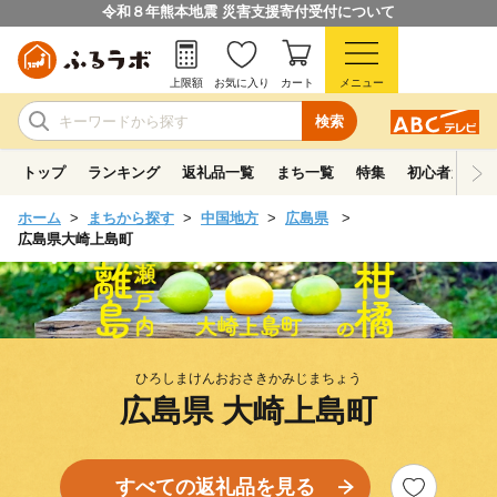
令和８年熊本地震 災害支援寄付受付について
上限額
お気に入り
カート
メニュー
検索
トップ
ランキング
返礼品一覧
まち一覧
特集
初心者ガイド
ホーム
まちから探す
中国地方
広島県
広島県大崎上島町
ひろしまけんおおさきかみじまちょう
広島県 大崎上島町
すべての返礼品を見る