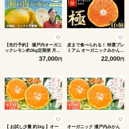
【先行予約】 瀬戸内オーガニ
皮まで食べられる！ 特選プレ
ックレモン約3kg定期便 月1
ミアム オーガニックみかん
回×3回 12月以降発送 有機JA
極 (きわみ) 約1.5kg 【先行予
37,000
22,000
円
円
S認証 果物 皮まで使える 国
約 11月～1月中旬発送予定】
産 通販 お取り寄せ
化粧箱入 有機JAS認証 樹上
完熟 朝採り 贈答 ギフト 瀬戸
内 温州みかん 産地直送 フル
ーツ 果物 柑橘 少量 16個
【 お試し少量 約1kg 】オー
オーガニック 瀬戸内みかん