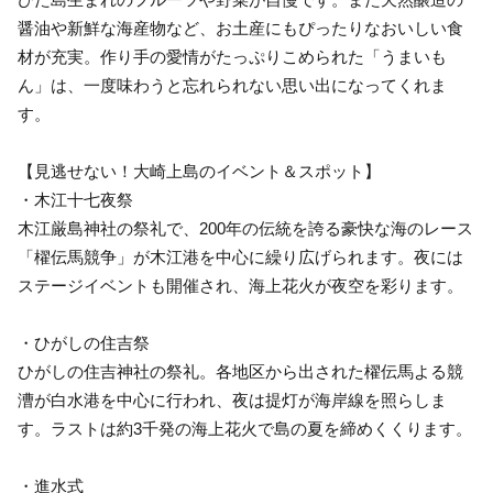
醤油や新鮮な海産物など、お土産にもぴったりなおいしい食
材が充実。作り手の愛情がたっぷりこめられた「うまいも
ん」は、一度味わうと忘れられない思い出になってくれま
す。
【見逃せない！大崎上島のイベント＆スポット】
・木江十七夜祭
木江厳島神社の祭礼で、200年の伝統を誇る豪快な海のレース
「櫂伝馬競争」が木江港を中心に繰り広げられます。夜には
ステージイベントも開催され、海上花火が夜空を彩ります。
・ひがしの住吉祭
ひがしの住吉神社の祭礼。各地区から出された櫂伝馬よる競
漕が白水港を中心に行われ、夜は提灯が海岸線を照らしま
す。ラストは約3千発の海上花火で島の夏を締めくくります。
・進水式