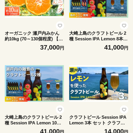
オーガニック 瀬戸内みかん
大崎上島のクラフトビール 2
約10kg (70～130個程度) 【20
種 Session IPA Lemon 8本 &
26年10月中旬～1月発送】 国
Saison Tomato 4本 [計12本
37,000
41,000
円
円
産 有機JAS認証 小玉 小玉み
セット] MICHISHIO BREWI
かん 瀬戸内 広島 離島 有機栽
NG レモン トマト フレーバ
培 柑橘 果物 フルーツ ギフト
ー ホップ セゾン酵母 スパイ
無添加 送料無料 産地直送 中
シー 爽快 ビール クラフトビ
原観光農園 大崎上島
ール 瀬戸内 離島
大崎上島のクラフトビール 2
クラフトビール Session IPA
種 Session IPA Lemon 10本
Lemon 3本 セット クラフト
& Saison Tomato 2本 [計12
ビール 地ビール 酒 お酒 レモ
41,000
14,000
円
円