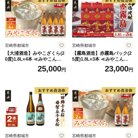
宮崎県都城市
宮崎県都城市
【大浦酒造】みやこざくら(2
【霧島酒造】赤霧島パック(2
0度)1.8L×4本 ≪みやこんじょ
5度)1.8L×3本 ≪みやこんじょ
特急便≫_AD-0771
特急便≫_23-07-K03P-1800-3
25,000
23,000
円
円
-Q
宮崎県都城市
宮崎県都城市