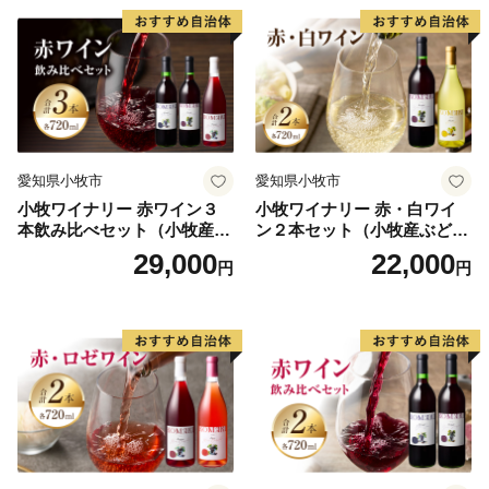
【申込・返礼品に関すること】
鹿島市ふるさと納税サポートセンター（849-1312 佐賀
県鹿島市大字納富分甲224-1）
株式会社ディ・シィ・ティ
愛知県小牧市
愛知県小牧市
電話番号： 050-5530-6839（受付時間9:00～17:00 土
小牧ワイナリー 赤ワイン３
小牧ワイナリー 赤・白ワイ
日・祝日除く）
本飲み比べセット（小牧産ぶ
ン２本セット（小牧産ぶどう
メールアドレス：office-kashima@furusato-support.net
どう100％使用）
100％使用）
29,000
22,000
円
円
【寄附金受領書・ワンストップ特例申請書に関するこ
と】
鹿島市役所 広報企画課 広報企画係（849-1312 佐賀県鹿
島市大字納富分2643番地1）
電話番号： 0954-63-2101 （受付時間8:30～17:15
土・日・祝除く）
メールアドレス：furusato@city.saga-kashima.lg.jp