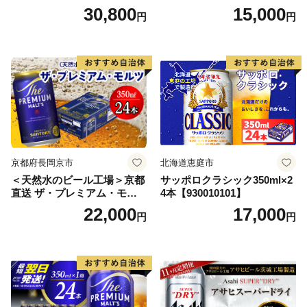
本） 2ケース
350ml×24本 合計8.4L 1ケー
30,800
15,000
円
円
ス アルコール度数5% 缶ビー
ル お酒 ビール アサヒ スーパ
ードライ super dry 24缶 辛
口 送料無料 カメイ 本宮市
【07214-0206】
京都府長岡京市
北海道恵庭市
＜天然水のビール工場＞京都
サッポロクラシック350ml×2
直送 ザ・プレミアム・モル
4本【930010101】
ツ 350ml×24本 プレモル [149
22,000
17,000
円
円
5]