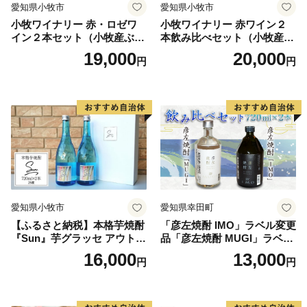
愛知県小牧市
愛知県小牧市
小牧ワイナリー 赤・ロゼワ
小牧ワイナリー 赤ワイン２
イン２本セット（小牧産ぶど
本飲み比べセット（小牧産ぶ
う100％使用）
どう100％使用）
19,000
20,000
円
円
愛知県小牧市
愛知県幸田町
【ふるさと納税】本格芋焼酎
「彦左焼酎 IMO」ラベル変更
『Sun』芋グラッセ アウトド
品「彦左焼酎 MUGI」ラベル
ア ソロキャンプ ベランピン
変更品 飲み比べ セット 合計
16,000
13,000
円
円
グ 巣ごもり 就労支援
2本 720ml×各1本 25度 焼酎
お酒 麦焼酎 芋焼酎