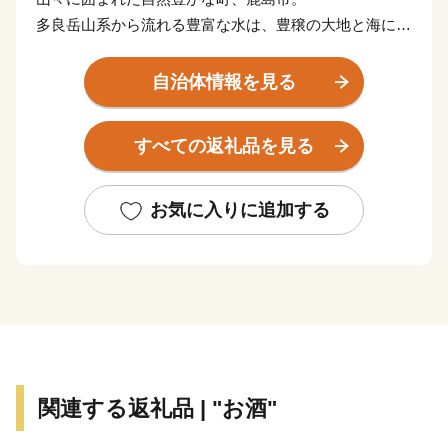
多良岳山系から流れる豊富な水は、豊穣の大地と海に大
きな恵みをもたらしています。
肥沃な大地では、米やみかん、野菜など多くの農産物が
自治体情報を見る
栽培され、山からの栄養分をふんだんに含んだ水が流れ
着く有明海では、ムツゴロウなどの希少な生物や日本一
すべての返礼品を見る
の海苔を育んでいます。
年間300万人の参拝客が訪れる日本三大稲荷の一つ「祐
徳稲荷神社」や、有明海の自然を活かしたイベント「鹿
お気に入りに追加する
島ガタリンピック」など、訪れた人が見て、体験して、
楽しめる観光スポットもあります。
県下有数の酒どころでもあり、毎年3月に市内6蔵が同時
に蔵開きを行う「鹿島酒蔵ツーリズム🄬」では、県内外
からの多くの人が美味しいお酒を堪能しに訪れます。
大自然の宝庫である多良岳山系と日本一の干潟を有する
有明海の恵みを受けた様々な魅力ある特産品を知ってい
関連する返礼品 | "お酒"
ただき、鹿島市を応援していただけたら幸いです。