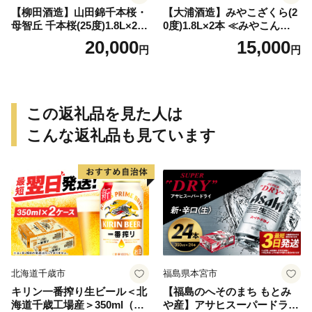
【柳田酒造】山田錦千本桜・
【大浦酒造】みやこざくら(2
母智丘 千本桜(25度)1.8L×2本
0度)1.8L×2本 ≪みやこんじょ
≪みやこんじょ特急便≫_AC
特急便≫_MJ-0771
20,000
15,000
円
円
-0751
この返礼品を見た人は
こんな返礼品も見ています
北海道千歳市
福島県本宮市
キリン一番搾り生ビール＜北
【福島のへそのまち もとみ
海道千歳工場産＞350ml（24
や産】アサヒスーパードライ