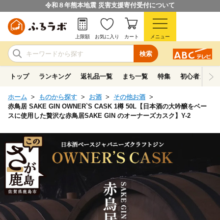
令和８年熊本地震 災害支援寄付受付について
上限額
お気に入り
カート
メニュー
検索
トップ
ランキング
返礼品一覧
まち一覧
特集
初心者ガイド
ホーム
ものから探す
お酒
その他お酒
赤鳥居 SAKE GIN OWNER`S CASK 1樽 50L【日本酒の大吟醸をベー
スに使用した贅沢な赤鳥居SAKE GIN のオーナーズカスク】Y-2