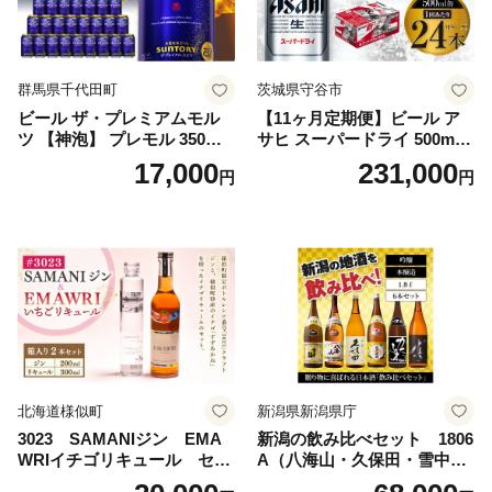
群馬県千代田町
茨城県守谷市
ビール ザ・プレミアムモル
【11ヶ月定期便】ビール ア
ツ 【神泡】 プレモル 350ml
サヒ スーパードライ 500ml 2
× 24本 サントリー〈天然水の
4本 1ケース×11ヶ月 | アサヒ
17,000
231,000
円
円
ビール工場〉群馬※沖縄・離
ビール 究極の辛口 酒 お酒 ア
島地域へのお届け不可
ルコール 生ビール Asahi ア
サヒビール スーパードライ s
uper dry 11回 缶ビール 缶 ギ
フト 内祝い 茨城県守谷市 送
料無料
北海道様似町
新潟県新潟県庁
3023 SAMANIジン EMA
新潟の飲み比べセット 1806
WRIイチゴリキュール セッ
A（八海山・久保田・雪中
ト（箱入り）【大人の味 酒
梅・越乃寒梅・かたふね・千