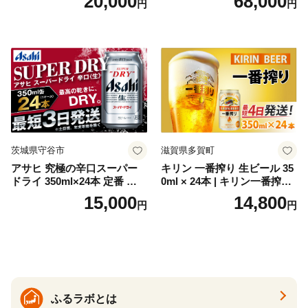
20,000
68,000
円
円
お酒 洋酒 スピリッツ クラフ
代の光）
トジン 国産 sake SAKE gin
GIN liqueur LIQUEUR お酒
セット 詰め合わせ カクテル
ソーダ割り アルコール ロッ
ク ソーダ ジントニック 】
茨城県守谷市
滋賀県多賀町
アサヒ 究極の辛口スーパー
キリン 一番搾り 生ビール 35
ドライ 350ml×24本 定番 ビー
0ml × 24本 | キリン一番搾り
ル 缶ビール 酒 お酒 アルコー
キリンビール 一番搾り ビー
15,000
14,800
円
円
ル 辛口
ル 24缶 きりんいちばんしぼ
り キリン一番搾り びーる 1
ケース 24缶 24本 キリン一番
搾り KIRIN きりん 麒麟 キリ
ン一番搾り いちばんしぼり
キリン一番搾り 父の日 ちち
の日
ふるラボとは