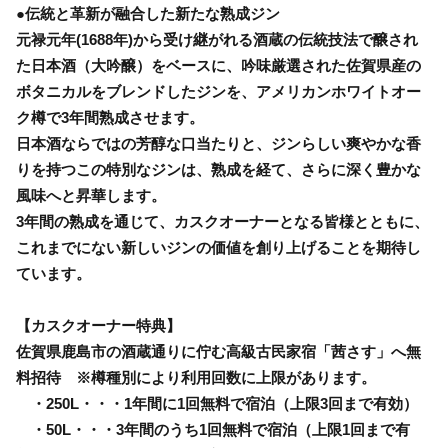
●伝統と革新が融合した新たな熟成ジン
元禄元年(1688年)から受け継がれる酒蔵の伝統技法で醸され
た日本酒（大吟醸）をベースに、吟味厳選された佐賀県産の
ボタニカルをブレンドしたジンを、アメリカンホワイトオー
ク樽で3年間熟成させます。
日本酒ならではの芳醇な口当たりと、ジンらしい爽やかな香
りを持つこの特別なジンは、熟成を経て、さらに深く豊かな
風味へと昇華します。
3年間の熟成を通じて、カスクオーナーとなる皆様とともに、
これまでにない新しいジンの価値を創り上げることを期待し
ています。
【カスクオーナー特典】
佐賀県鹿島市の酒蔵通りに佇む高級古民家宿「茜さす」へ無
料招待 ※樽種別により利用回数に上限があります。
・250L・・・1年間に1回無料で宿泊（上限3回まで有効）
・50L・・・3年間のうち1回無料で宿泊（上限1回まで有