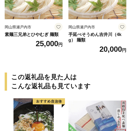
岡山県瀬戸内市
岡山県瀬戸内市
素麺三兄弟とひやむぎ 麺類
手延べそうめん吉井川（4k
g） 麺類
25,000
円
20,000
円
この返礼品を見た人は
こんな返礼品も見ています