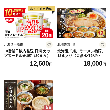
北海道千歳市
北海道東川町
10営業日以内発送 日清 カッ
北海道「旭川ラーメン物語」
プヌードル★1箱（20食入）
12食入り〈天然水仕込み〉
12,500
18,000
円
円