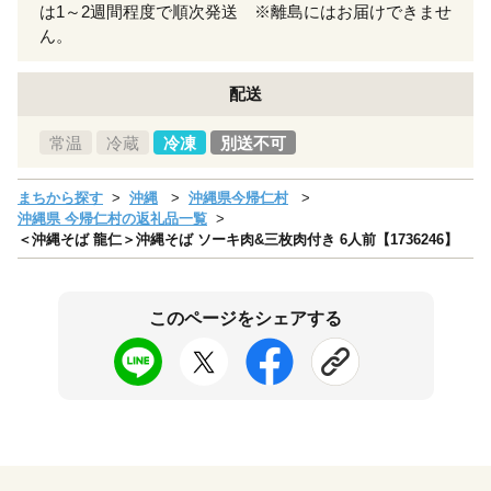
は1～2週間程度で順次発送 ※離島にはお届けできませ
ん。
配送
常温
冷蔵
冷凍
別送不可
まちから探す
沖縄
沖縄県今帰仁村
沖縄県 今帰仁村の返礼品一覧
＜沖縄そば 龍仁＞沖縄そば ソーキ肉&三枚肉付き 6人前【1736246】
このページをシェアする