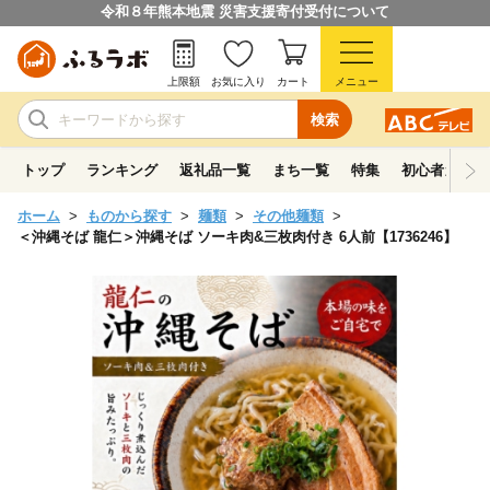
令和８年熊本地震 災害支援寄付受付について
上限額
お気に入り
カート
メニュー
検索
トップ
ランキング
返礼品一覧
まち一覧
特集
初心者ガイド
ホーム
ものから探す
麺類
その他麺類
＜沖縄そば 龍仁＞沖縄そば ソーキ肉&三枚肉付き 6人前【1736246】