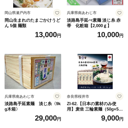
岡山県瀬戸内市
兵庫県南あわじ市
岡山生まれのたまごかけうど
淡路島手延べ素麺 淡じ糸 赤
ん 5個 麺類
帯 化粧箱【2,000ｇ】
13,000
10,000
円
円
兵庫県南あわじ市
奈良県桜井市
淡路島手延素麺 淡じ糸〈9k
ZI-62.【日本の素材のみ使
g木箱〉
用】麦坐 三輪素麺（50g×5束
×4袋）
29,000
9,000
円
円