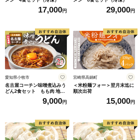
17,000
29,000
円
円
愛知県小牧市
宮崎県高鍋町
名古屋コーチン味噌煮込みう
＜米粉麺フォー＞翌月末迄に
どん2食セット もも肉 地鶏
順次出荷
味噌うどん
9,000
15,000
円
円