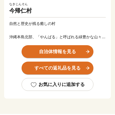
なきじんそん
今帰仁村
自然と歴史が残る癒しの村
沖縄本島北部、「やんばる」と呼ばれる緑豊かな山々が
広がる地域にあり、悠久の歴史や文化など先人の残した
景観が色濃く残るいやしのむらです。豊かな土壌に育ま
自治体情報を見る
れたスイカやマンゴー、今帰仁アグーの産地として知ら
れております。世界遺産に登録されている今帰仁城跡
すべての返礼品を見る
や、古宇利大橋、ワルミ大橋からの眺望は沖縄を代表す
る絶景です。
お気に入りに追加する
※今帰仁村のふるさと納税お礼品はすべて今帰仁村の地
場産品や今帰仁村内で提供されるサービスです。