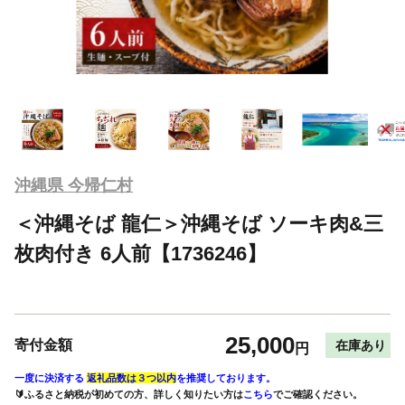
沖縄県 今帰仁村
＜沖縄そば 龍仁＞沖縄そば ソーキ肉&三
枚肉付き 6人前【1736246】
25,000
寄付金額
在庫あり
円
一度に決済する
返礼品数は３つ以内
を推奨しております。
🔰ふるさと納税が初めての方、詳しく知りたい方は
こちら
でご確認ください。