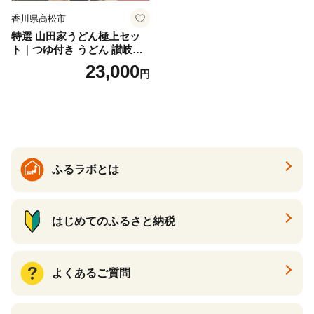
香川県高松市
特選 山田家うどん極上セッ
ト｜つゆ付き うどん 讃岐う
どん さぬきうどん 生麵 うど
23,000
円
んセット カレーうどん 生う
どん 食べ比べ 麺 麺類 ギフト
香川 香川県 高松
ふるラボとは
はじめてのふるさと納税
よくあるご質問