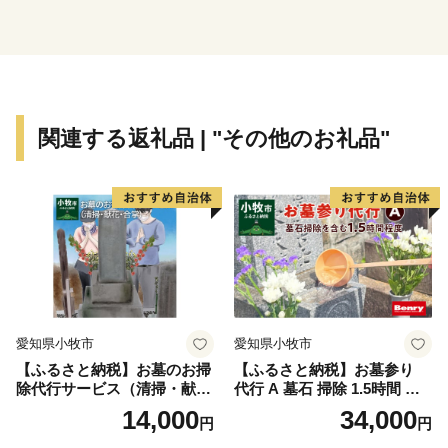
蔵元が生み出す、吟味を重ねた味わい深い個性的な焼酎
は、たくさんの人たちを魅了し続けています。
＜プライバシーポリシー（個人情報保護方針）について
＞
関連する返礼品 | "その他のお礼品"
寄附者様からいただいた個人情報は、都城市が責任をも
って安全に蓄積・保管し、第三者に譲渡・提供すること
はございません。
寄附者様からいただいた個人情報は、商品の発送とご連
絡、いただいたふるさと納税の使い道に関する報告、都
城市が主催・出展するふるさと納税関連イベント情報の
提供、都城市のふるさと納税に関する情報提供のため、
使用させていただきます。
愛知県小牧市
愛知県小牧市
また、上記の手段としては、電子メールの配信やパンフ
【ふるさと納税】お墓のお掃
【ふるさと納税】お墓参り
レット等の郵送をさせていただく場合がございます。
除代行サービス（清掃・献
代行 A 墓石 掃除 1.5時間 程
御不明な点や、配信・郵送の停止等のご希望がございま
花・合掌）
度 お参り 献花 献香 雑草 除
14,000
34,000
円
円
去 処分 草抜き 清掃 お手入れ
したら、都城市ふるさと納税担当(0986-58-7727、
水洗い 水拭き 汚れ落とし 代