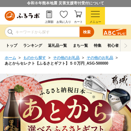
令和８年熊本地震 災害支援寄付受付について
上限額
お気に入り
カート
メニュー
検索
トップ
ランキング
返礼品一覧
まち一覧
特集
初心者ガイド
ホーム
ものから探す
その他のお礼品
その他のお礼品
あとからセレクト【ふるさとギフト】５０万円_ASG-500000