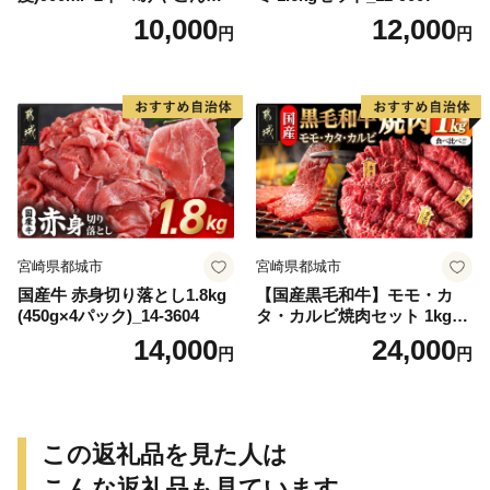
ょ特急便≫_AA-0752
10,000
12,000
円
円
宮崎県都城市
宮崎県都城市
国産牛 赤身切り落とし1.8kg
【国産黒毛和牛】モモ・カ
(450g×4パック)_14-3604
タ・カルビ焼肉セット 1kg_2
4-E9-006
14,000
24,000
円
円
この返礼品を見た人は
こんな返礼品も見ています