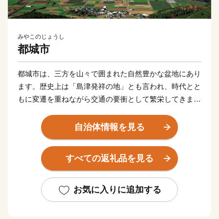
みやこのじょうし
都城市
都城市は、三方を山々で囲まれた自然豊かな盆地にあり
ます。歴史上は「島津発祥の地」とも言われ、時代とと
もに変遷を重ねながら交通の要衝として繁栄してきまし
た。
農業や農産加工業が盛んで、肉用牛、豚、鶏を合わせた
自治体情報を見る
畜産農業産出額が日本一を誇る畜産のまちです。当市の
牛、豚、鶏は、雄大な霧島連山の自然に囲まれた大地で
すべての返礼品を見る
生まれ、清らかな水、良質な飼料、農家の温かい愛情が
注がれ、大切に育てられています。
日本一の出荷額を誇る焼酎は、霧島山麓で育つサツマイ
お気に入りに追加する
モや地下深くからくみ上げられた清らかな水などを原料
に作られ、全国の愛飲家に愛されています。市内４つの