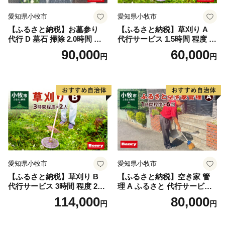
愛知県小牧市
愛知県小牧市
【ふるさと納税】お墓参り
【ふるさと納税】草刈り A
代行 D 墓石 掃除 2.0時間 程
代行サービス 1.5時間 程度 2
度 × 2回 お参り 献花 献香 雑
人作業 伐採 低草木 剪定 ゴミ
90,000
60,000
円
円
草 除去 処分 草抜き 清掃 お
拾い 清掃 雑草 除去 除草 作
手入れ 水洗い 水拭き 汚れ落
業 状況 完了報告 撮影 庭 田
とし 代行サービス 和形墓石
畑 遊休地 空地 ベンリーさつ
洋型墓石 デザイン墓石 愛知
き小牧味岡店 愛知県 小牧市
県 小牧市
愛知県小牧市
愛知県小牧市
【ふるさと納税】草刈り B
【ふるさと納税】空き家 管
代行サービス 3時間 程度 2人
理 A ふるさと 代行サービス
作業 伐採 低草木 剪定 ゴミ拾
1時間 程度 × 6回 建物 外部
114,000
80,000
円
円
い 清掃 雑草 除去 除草 作業
状況 確認 2ヶ月に1回 雨漏り
状況 完了報告 撮影 庭 田畑
カビ 目視確認 写真撮影 庭木
遊休地 空地 ベンリーさつき
の確認 防犯確認 郵便物 チェ