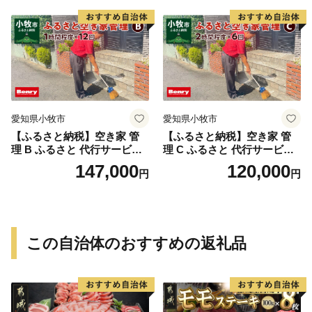
小牧味岡店 愛知県 小牧市
ック チラシ 回収 廃棄 提案
助言 愛知県 小牧市
愛知県小牧市
愛知県小牧市
【ふるさと納税】空き家 管
【ふるさと納税】空き家 管
理 B ふるさと 代行サービス
理 C ふるさと 代行サービス
1時間 程度 × 12回 建物 外部
2時間 程度 × 6回 建物 外部
147,000
120,000
円
円
状況 確認 2ヶ月に1回 雨漏り
状況 確認 2ヶ月に1回 雨漏り
カビ 目視確認 写真撮影 庭木
カビ 目視確認 写真撮影 庭木
の確認 防犯確認 郵便物 チェ
の確認 防犯確認 郵便物 チェ
ック チラシ 回収 廃棄 提案
ック チラシ 回収 廃棄 提案
助言 愛知県 小牧市
助言 愛知県 小牧市
この自治体のおすすめの返礼品