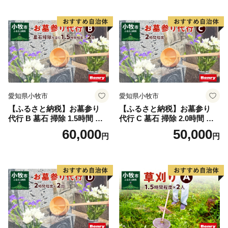
support3@furusato-miyakonojo.jp )までご連絡くださ
行サービス 和形墓石 洋型墓
い。
石 デザイン墓石 愛知県 小牧
市
愛知県小牧市
愛知県小牧市
【ふるさと納税】お墓参り
【ふるさと納税】お墓参り
代行 B 墓石 掃除 1.5時間 程
代行 C 墓石 掃除 2.0時間 程
度 × 2回 お参り 献花 献香 雑
度 お参り 献花 献香 雑草 除
60,000
50,000
円
円
草 除去 処分 草抜き 清掃 お
去 処分 草抜き 清掃 お手入れ
手入れ 水洗い 水拭き 汚れ落
水洗い 水拭き 汚れ落とし 代
とし 代行サービス 和形墓石
行サービス 和形墓石 洋型墓
洋型墓石 デザイン墓石 愛知
石 デザイン墓石 愛知県 小牧
県 小牧市
市