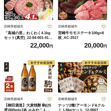
宮崎県都城市
宮崎県都城市
「高城の里」わくわく4.1kg
宮崎牛モモステーキ100g×8
セット(真空)_22-84-001-4100
枚_AC-2517
g
22,000
20,000
円
円
宮崎県都城市
宮崎県都城市
【柳田酒造】大麦焼酎 駒(25
ナッツ2種!アーモンド&クル
度)900ml×2本 ≪みやこんじ
ミ 1.6kgセット_12-9007