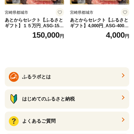
宮崎県都城市
宮崎県都城市
あとからセレクト【ふるさと
あとからセレクト【ふるさと
ギフト】１５万円_ASG-1500
ギフト】4,000円_ASG-4000_
00
(都城市) 後から選べる返礼品
150,000
4,000
円
円
ギフト ギフトポイント 品数2
200点以上 あとから選ぶ カタ
ログギフト カタログ ギフト
券 あとから選べる あとから
ギフト 返礼品カタログ グル
メカタログ ギフト肉 グルメ
ギフト フルーツギフト 肉 焼
ふるラボとは
酎 サーモン 野菜 魚介 海産物
うなぎ ゴルフ ふるさとチョ
イス ふるさと納税 仕組み
はじめてのふるさと納税
よくあるご質問