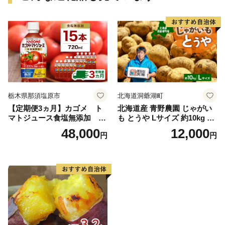
栃木県那須塩原市
北海道洞爺湖町
【定期便3ヵ月】カゴメ ト
北海道産 青野農園 じゃがい
マトジュース食塩無添加 72
も とうや Lサイズ 約10kg 20
0ml PET×15本 1ケース 毎月
26年10月初旬～12月下旬頃お
48,000
12,000
円
円
届く 3ヵ月 3回コース ns001-
届け 先行予約 北海道 ジャガ
005 【 KAGOME 野菜ジュー
イモ トウヤ 馬鈴薯 ポテト 芋
ス 】
いも イモ 黄色 旬 野菜 農作
物 産地直送 お取り寄せ 国産