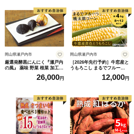
催)1回食べてみらんね？宮崎
催)1回食べてみらんね？宮崎
県 高鍋町産 産地直送 有機肥
県 高鍋町産 産地直送 有機肥
料使用 高糖度 西森農園
料使用 高糖度 西森農園
岡山県瀬戸内市
岡山県瀬戸内市
厳選発酵黒にんにく『瀬戸内
［2026年先行予約］牛窓産と
の風』 薬味 野菜 根菜 加工食
うもろこし まるでフルー
品
ツ！最高糖度25度超え 生で
26,000
12,000
円
円
甘い、茹でて美味い！ 黄色
とうもろこし 「桃太郎コー
ン」約4kg（8〜12本入り）
野菜