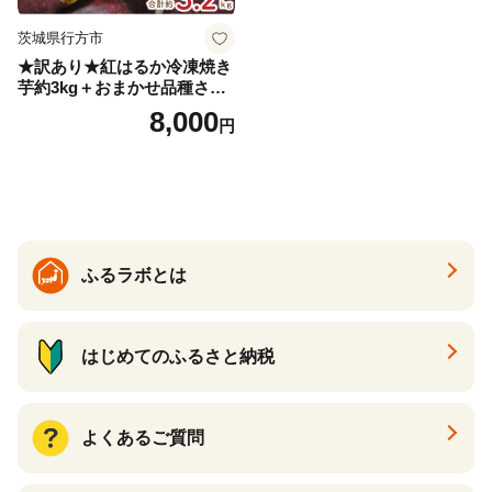
茨城県行方市
★訳あり★紅はるか冷凍焼き
芋約3kg＋おまかせ品種さつ
まいも 合計約3.2kg｜さつ
8,000
円
まいも サツマイモ さつま芋
焼き芋 やきいも 冷凍 冷凍焼
き芋 訳あり 訳アリ 紅はるか
茨城県 行方市(EY-25)
ふるラボとは
はじめてのふるさと納税
よくあるご質問