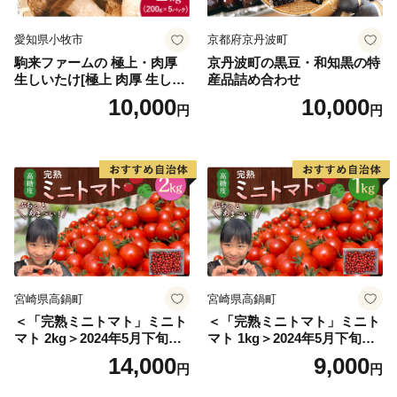
愛知県小牧市
京都府京丹波町
駒来ファームの 極上・肉厚
京丹波町の黒豆・和知黒の特
生しいたけ[極上 肉厚 生しい
産品詰め合わせ
たけ 生シイタケ 生椎茸 安心
10,000
10,000
円
円
安全 国産 採れたて 新鮮 きの
こ 野菜]
宮崎県高鍋町
宮崎県高鍋町
＜「完熟ミニトマト」ミニト
＜「完熟ミニトマト」ミニト
マト 2kg＞2024年5月下旬迄
マト 1kg＞2024年5月下旬迄
に順次出荷 野菜ソムリエサ
に順次出荷 野菜ソムリエサ
14,000
9,000
円
円
ミット アルル・リリカ共に
ミット アルル・リリカ共に
銀賞受賞！！(2023年11月開
銀賞受賞！！(2023年11月開