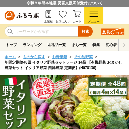
令和８年熊本地震 災害支援寄付受付について
上限額
お気に入り
カート
メニュー
検索
トップ
ランキング
返礼品一覧
まち一覧
特集
初心者ガイド
ホーム
ものから探す
お野菜類
その他野菜
年間定期便48回 イタリア野菜セットラージ 14品 【有機野菜 おまかせ
野菜セット イタリア野菜 西洋野菜 定期便】(H078136)