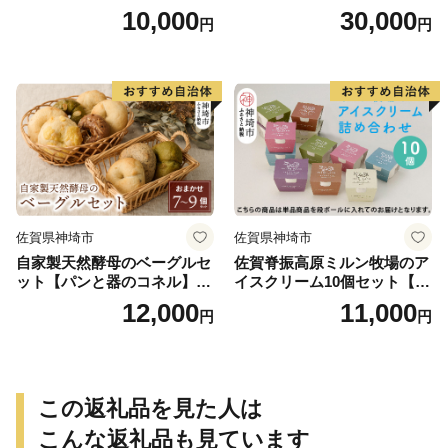
せ野菜セット イタリア野菜
【赤身系さっぱり】600g（2
10,000
30,000
円
円
西洋野菜】(H078101)
00g×3種）A5 A4【希少 国産
和牛 牛肉 肉 牛 焼肉】(H085
141)
佐賀県神埼市
佐賀県神埼市
自家製天然酵母のベーグルセ
佐賀脊振高原ミルン牧場のア
ット【パンと器のコネル】
イスクリーム10個セット【手
【パンと器のコネル もっち
作り 濃厚 生乳 ミルク バニラ
12,000
11,000
円
円
りベーグル 国産小麦 パン 自
抹茶 チョコ ストロベリー ラ
家製 天然酵母 玄米麹 朝食 お
ムレーズン】(H102122)
やつ】(H094113)
この返礼品を見た人は
こんな返礼品も見ています