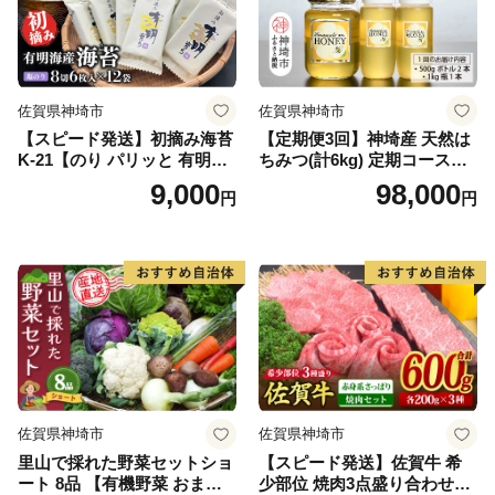
佐賀県神埼市
佐賀県神埼市
【スピード発送】初摘み海苔
【定期便3回】神埼産 天然は
K-21【のり パリッと 有明海
ちみつ(計6kg) 定期コースH
産 旨味 塩味 味付 焼き 極上
【国産 神埼産 おすすめ 無添
9,000
98,000
円
円
絶品 無添加 ミネラル 天然
加 贈り物 定期便】(H049133)
塩】(H029126)
佐賀県神埼市
佐賀県神埼市
里山で採れた野菜セットショ
【スピード発送】佐賀牛 希
ート 8品 【有機野菜 おまか
少部位 焼肉3点盛り合わせ