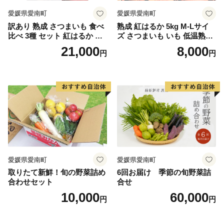
愛媛県愛南町
愛媛県愛南町
訳あり 熟成 さつまいも 食べ
熟成 紅はるか 5kg M-Lサイ
比べ 3種 セット 紅はるか 安
ズ さつまいも いも 低温熟成
納芋 シルクスイート 合計 15
完全熟成収穫 甘い 糖度 焼き
21,000
8,000
円
円
kg サイズ混合 サツマイモ 焼
芋 やきいも スイートポテト
き芋 干し芋 丸干し 冷凍焼き
おやつ 高糖度 料理 国産 愛媛
芋 冷やし焼き芋 やきいも 蜜
県 愛南町 青果市場
芋 ほしいも スイートポテト
いも天 サイズミックス 甘い
ねっとり 生芋 新芋 あんのう
いも 甘藷 べにはるか スイー
ツ 国産 糖度 産地直送 農家直
送 数量限定 21000円 愛媛 愛
南 ミッチーのおみかん畑
愛媛県愛南町
愛媛県愛南町
取りたて新鮮！旬の野菜詰め
6回お届け 季節の旬野菜詰
合わせセット
合せ
10,000
60,000
円
円