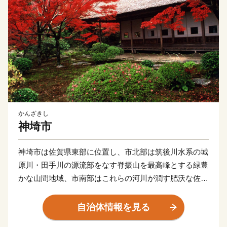
かんざきし
神埼市
神埼市は佐賀県東部に位置し、市北部は筑後川水系の城
原川・田手川の源流部をなす脊振山を最高峰とする緑豊
かな山間地域、市南部はこれらの河川が潤す肥沃な佐賀
平野からなる穀倉地帯となっています。
市内には吉野ヶ里遺跡や歴史的建造物、神社などの多
自治体情報を見る
くの歴史的、文化的遺産があり、様々な郷土芸能や伝統