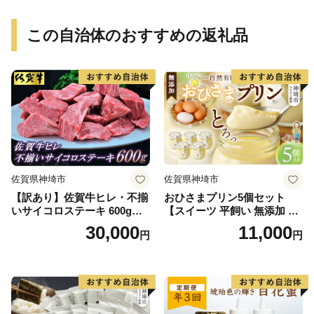
この自治体のおすすめの返礼品
佐賀県神埼市
佐賀県神埼市
【訳あり】佐賀牛ヒレ・不揃
おひさまプリン5個セット
いサイコロステーキ 600g
【スイーツ 平飼い 無添加 有
【訳あり 牛肉 牛 佐賀牛 不揃
精卵 ミルン牧場 牛乳 プリン
30,000
11,000
円
円
い ヒレ 切り落とし 600g】(H
県 プリンマップ】(H073108)
065121)