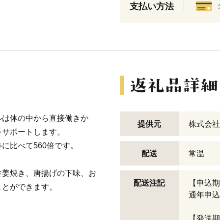
支払い方法
ルは体の中から直接働きか
提供元
株式会社
をサポートします。
に比べて560倍です。
配送
常温
生姜焼き、唐揚げの下味、お
配送注記
【申込期
ことができます。
通年申込
【発送期