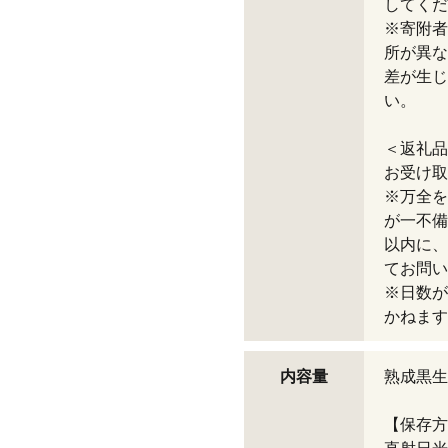
してくだ
※寄附者
所が異な
差が生じ
い。
＜返礼品
お受け取
※万全を
が一不備
以内に、
てお問い
※日数が
かねます
内容量
熟成黒生
【保存方