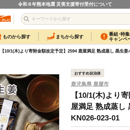
令和８年熊本地震 災害支援寄付受付について
番組･特集
ものから探す
まちから探す
キャンペ
【10/1(木)より寄附金額改定予定】2594 鹿屋満足 熟成蒸し 黒生姜パウダ
おすすめ自治体
鹿児島県 鹿屋市
【10/1(木)より
屋満足 熟成蒸し 
KN026-023-01