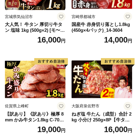
宮城県気仙沼市
宮崎県都城市
大人気！ 牛タン 厚切り牛タ
国産牛 赤身切り落とし1.8kg
ン 塩味 1kg (500g×2) [モ〜ラ
(450g×4パック)_14-3604
ンド 宮城県 気仙沼市 205646
16,000
14,000
円
円
60] 肉 牛肉 精肉 牛たん 牛タ
ン塩 牛たん塩 冷凍 焼肉 BB
Q アウトドア バーベキュー
厚切り タン
佐賀県上峰町
大阪府泉佐野市
【訳あり】《訳あり》極厚 8
ねぎ塩 牛たん（成型）合計 2
mm かみ牛タン1.8kg C-709-
kg 小分け 250g×8P【牛タン
AS
牛肉 焼肉用 薄切り 訳あり サ
19,000
16,000
円
円
イズ不揃い】