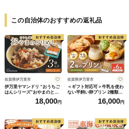
この自治体のおすすめの返礼品
佐賀県伊万里市
佐賀県伊万里市
伊万里ヤマンドリ “おうちご
＜ギフト対応可＞牛乳を使わ
はんシリーズ”おやまのとり
ない平飼い卵プリン 2種類セ
めし 016-G285
ット計6個 129-F289
18,000
16,000
円
円