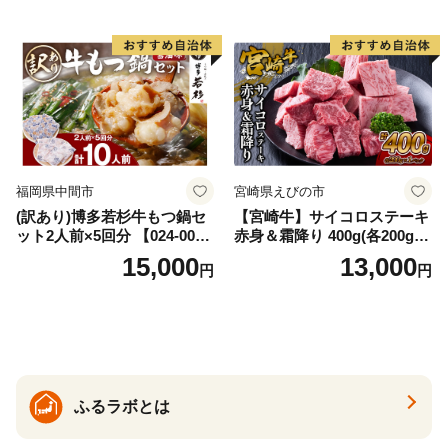
福岡県中間市
宮崎県えびの市
(訳あり)博多若杉牛もつ鍋セ
【宮崎牛】サイコロステーキ
ット2人前×5回分 【024-002
赤身＆霜降り 400g(各200g×
7】
１P 計2P) 真空パック 冷凍
15,000
13,000
円
円
ふるラボとは