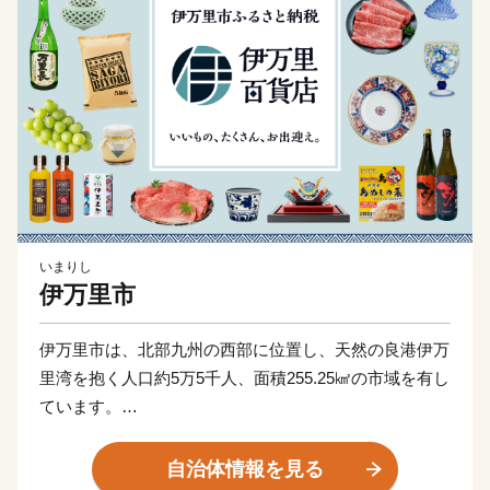
いまりし
伊万里市
伊万里市は、北部九州の西部に位置し、天然の良港伊万
里湾を抱く人口約5万5千人、面積255.25㎢の市域を有し
ています。
古伊万里や石炭の積出港として栄え、「古伊万里文化」
自治体情報を見る