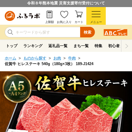
令和８年熊本地震 災害支援寄付受付について
上限額
お気に入り
カート
メニュー
検索
トップ
ランキング
返礼品一覧
まち一覧
特集
初心者ガイド
ホーム
ものから探す
お肉
牛肉
佐賀牛 ヒレステーキ 540g（180g×3枚） 189-J1424