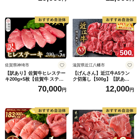
ンバーグ 牛肉 豚肉 国産 お弁
当 おかず 惣菜 おすすめ 人
気】(H083106)
佐賀県神埼市
滋賀県近江八幡市
【訳あり】佐賀牛ヒレステー
【げんさん】近江牛A5ラン
キ200g×5枚【佐賀牛 ステー
ク切落し【500g】【訳あり】
キ ブランド肉 ヒレ肉 フィレ
【DG12W】
70,000
12,000
円
円
肉 ジューシー ヘルシー】(H0
65175)