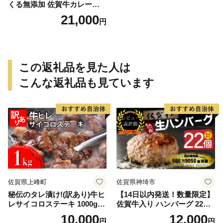
くる無添加 佐賀牛カレーパ
ン 10個 数量限定 155-J696
21,000
円
この返礼品を見た人は
こんな返礼品も見ています
佐賀県上峰町
佐賀県神埼市
秘伝のタレ漬け!(訳あり)牛ヒ
【14日以内発送！数量限定】
レサイコロステーキ 1000g
佐賀牛入り ハンバーグ 22個
【B-1098-AS】
2.6kg(120g×22個)【佐賀牛
10,000
12,000
円
円
黒毛和牛 ブランド牛 九州 ハ