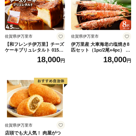
佐賀県伊万里市
佐賀県伊万里市
【和フレンチ伊万里】チーズ
伊万里産 大車海老の塩焼き8
ケーキブリュレタルト 015-F
匹セット（1pc/2尾×4pc） 01
205
0-C167
18,000
18,000
円
円
佐賀県伊万里市
店頭でも大人気！ 肉屋がつ