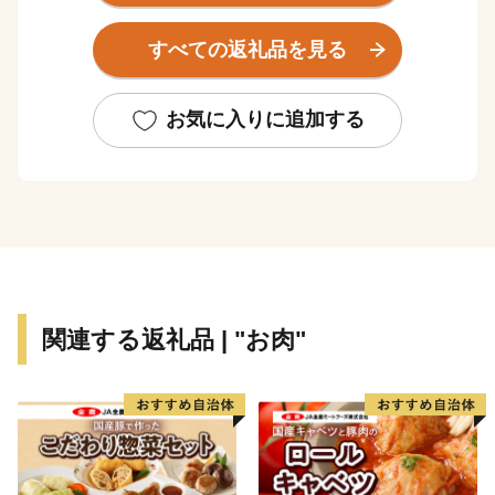
の香りが漂う焼き物などを市内の随所で見ることができ
る風光明媚なまちです。
すべての返礼品を見る
全国的に評判の高い伊万里牛は、肉質はきめ細かで柔ら
かく、とろけるほどの美味しさです。由緒ある枝肉共励
お気に入りに追加する
会で多くの賞に輝くなど、伊万里を代表する特産物で
す。
大川内山は、伊万里焼の窯元が軒を連ねており、楽しみ
ながら散策ができます。「秘窯の里」にふさわしい山水
画のような風景と窯場の煙突が印象的です。
関連する返礼品 | "お肉"