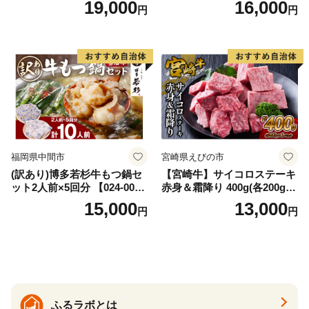
19,000
16,000
円
円
イズ不揃い】
福岡県中間市
宮崎県えびの市
(訳あり)博多若杉牛もつ鍋セ
【宮崎牛】サイコロステーキ
ット2人前×5回分 【024-002
赤身＆霜降り 400g(各200g×
7】
１P 計2P) 真空パック 冷凍
15,000
13,000
円
円
ふるラボとは