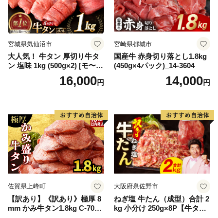
宮城県気仙沼市
宮崎県都城市
大人気！ 牛タン 厚切り牛タ
国産牛 赤身切り落とし1.8kg
ン 塩味 1kg (500g×2) [モ〜ラ
(450g×4パック)_14-3604
ンド 宮城県 気仙沼市 205646
16,000
14,000
円
円
60] 肉 牛肉 精肉 牛たん 牛タ
ン塩 牛たん塩 冷凍 焼肉 BB
Q アウトドア バーベキュー
厚切り タン
佐賀県上峰町
大阪府泉佐野市
【訳あり】《訳あり》極厚 8
ねぎ塩 牛たん（成型）合計 2
mm かみ牛タン1.8kg C-709-
kg 小分け 250g×8P【牛タン
AS
牛肉 焼肉用 薄切り 訳あり サ