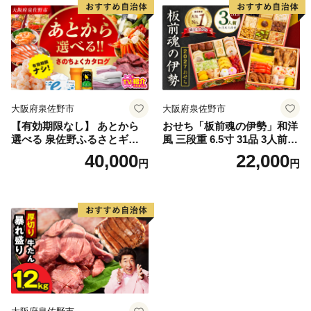
大阪府泉佐野市
大阪府泉佐野市
【有効期限なし】 あとから
おせち「板前魂の伊勢」和洋
選べる 泉佐野ふるさとギフ
風 三段重 6.5寸 31品 3人前
ト（寄附40,000円コース）
【1位獲得 おせち料理 板前魂
40,000
22,000
円
円
【4000品以上掲載 高評価 カ
贅沢おせち お節 惣菜 冷凍 先
タログ 肉 牛たん ビール かに
行予約 年内発送 おせち料理2
サーモン 野菜 定期便 おせち
027】
タオル ティッシュ あとから
セレクト カタログギフト】