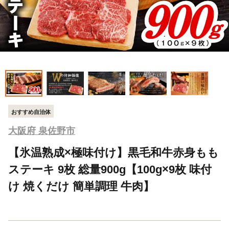
おすすめ自治体
大阪府 泉佐野市
【氷温熟成×極味付け】黒毛和牛赤身もも
ステーキ 9枚 総量900g【100g×9枚 味付
け 焼くだけ 簡単調理 牛肉】