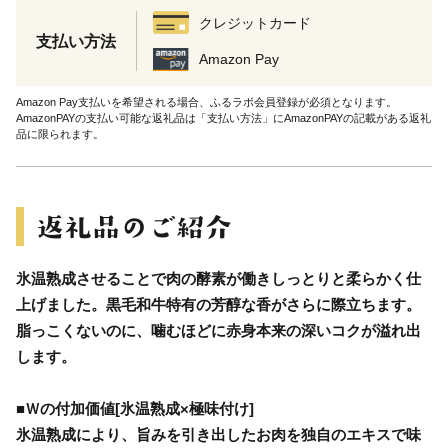
クレジットカード
支払い方法
Amazon Pay
Amazon Pay支払いを希望される場合、ふるラボ会員登録が必須となります。
AmazonPAYの支払い可能な返礼品は「支払い方法」にAmazonPAYの記載がある返礼
品に限られます。
氷温熟成させることで肉の酵素が働きしっとりと柔らかく仕
上げました。黒毛和牛特有の芳醇な香がさらに際立ちます。
脂っこくないのに、噛むほどに赤身本来の深いコクが溢れ出
します。
■Ｗの付加価値[氷温熟成×極味付け]
氷温熟成により、旨みを引き出したお肉を独自のエキスで味