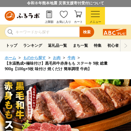
令和８年熊本地震 災害支援寄付受付について
上限額
お気に入り
カート
メニュー
検索
トップ
ランキング
返礼品一覧
まち一覧
特集
初心者ガイド
ホーム
ものから探す
お肉
牛肉
【氷温熟成×極味付け】黒毛和牛赤身もも ステーキ 9枚 総量
900g【100g×9枚 味付け 焼くだけ 簡単調理 牛肉】