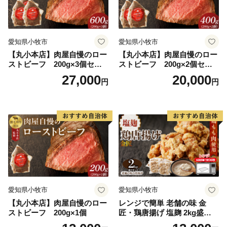
愛知県小牧市
愛知県小牧市
【丸小本店】肉屋自慢のロー
【丸小本店】肉屋自慢のロー
ストビーフ 200g×3個セッ
ストビーフ 200g×2個セッ
ト
ト
27,000
20,000
円
円
愛知県小牧市
愛知県小牧市
【丸小本店】肉屋自慢のロー
レンジで簡単 老舗の味 金
ストビーフ 200g×1個
匠・鶏唐揚げ 塩麹 2kg盛りセ
ット（500g×4袋） からあげ