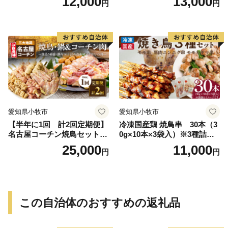
12,000
13,000
円
円
レンジ 冷凍 調理済み 味付き
鶏肉 もも肉 旨み ジューシー
老舗 加熱済 温めるだけ 簡単
便利 レンジ 自然解凍 弁当 お
かず 惣菜 食品 おつまみ グル
メ お取り寄せ 小牧市 送料無
料
愛知県小牧市
愛知県小牧市
【半年に1回 計2回定期便】
冷凍国産鶏 焼鳥串 30本（3
名古屋コーチン焼鳥セット・
0g×10本×3袋入）※3種詰め
名古屋コーチン鍋&名古屋コ
合わせ 焼き鳥 おつまみ バー
25,000
11,000
円
円
ーチン1羽分セット
ベキュー 小分け 国産 鶏肉 焼
鳥 やきとり 串 惣菜 おかず
晩酌 冷凍 パーティー 便利 食
材 具材 お家居酒屋 詰め合わ
せ
この自治体のおすすめの返礼品