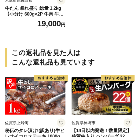
大阪府泉佐野市
牛たん 暴れ盛り 総量 1.2kg
【小分け 600g×2P 牛肉 牛タ
ン 牛たん 厚切り牛タン 焼肉
19,000
円
BBQ キャンプ 焼くだけ 簡単
調理 訳あり サイズ不揃い】
この返礼品を見た人は
こんな返礼品も見ています
佐賀県上峰町
佐賀県神埼市
秘伝のタレ漬け!(訳あり)牛ヒ
【14日以内発送！数量限定】
レサイコロステーキ 1000g
佐賀牛入り ハンバーグ 22個