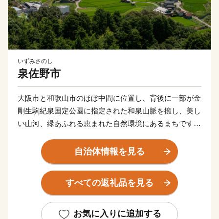
いずみさのし
泉佐野市
大阪市と和歌山市のほぼ中間に位置し、背後に一部が金
剛生駒紀泉国定公園に指定された和泉山脈を擁し、美し
い山河、緑あふれる恵まれた自然環境にあるまちです。
商・工・農・漁業がそれぞれバランスよく栄えてきまし
たが、関西国際空港の開港などに伴う人口の増加ととも
自治体情報を見る
に、商業・サービス業が盛んになっています。
関空によるインパクトを最大限に活用し、世界と日本を
すべての返礼品を見る
結ぶ玄関都市として、21世紀にふさわしい国際都市をめ
ざしてまちづくりに取り組んでいます。
お気に入りに追加する