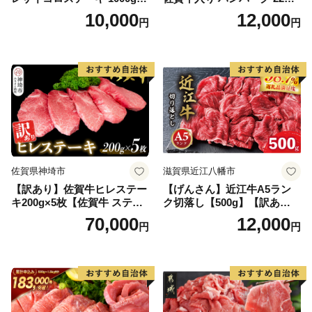
【B-1098-AS】
2.6kg(120g×22個)【佐賀牛
10,000
12,000
円
円
黒毛和牛 ブランド牛 九州 ハ
ンバーグ 牛肉 豚肉 国産 お弁
当 おかず 惣菜 おすすめ 人
気】(H083106)
佐賀県神埼市
滋賀県近江八幡市
【訳あり】佐賀牛ヒレステー
【げんさん】近江牛A5ラン
キ200g×5枚【佐賀牛 ステー
ク切落し【500g】【訳あり】
キ ブランド肉 ヒレ肉 フィレ
【DG12W】
70,000
12,000
円
円
肉 ジューシー ヘルシー】(H0
65175)