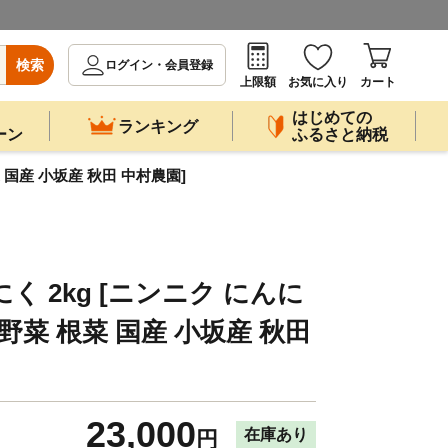
検索
ログイン・会員登録
上限額
お気に入り
カート
はじめての
ランキング
ーン
ふるさと納税
 国産 小坂産 秋田 中村農園]
く 2kg [ニンニク にんに
野菜 根菜 国産 小坂産 秋田
23,000
在庫あり
円