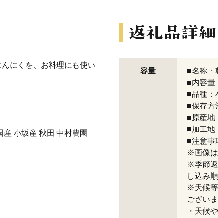
にんにくを、お料理にも使い
容量
■名称：
。
■内容量：
■品種：
■保存方
■原産地
■加工地
国産 小坂産 秋田 中村農園
■注意事
※画像は
※季節返
し込み順
※天候等
ございま
・天候や