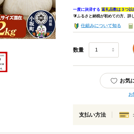
一度に決済する
返礼品数は３つ以
🔰ふるさと納税が初めての方、詳
仕組みについて知る
数量
お気
お
支払い方法