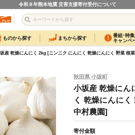
令和８年熊本地震 災害支援寄付受付について
番組･特集
ものから探す
まちから探す
キャンペ
坂産 乾燥にんにく 2kg [ニンニク にんにく 乾燥にんにく 野菜 根菜
秋田県 小坂町
小坂産 乾燥にんに
く 乾燥にんにく 
中村農園]
寄付金額