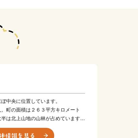
ぼ中央に位置しています。
。町の面積は２６３平方キロメート
大半は北上山地の山林が占めています。
、世界有数と称される三陸沖漁場を形成
的なリアス海岸で、波静かな「山田