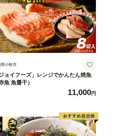
は海水浴、春から秋にかけてはマリンツ
しみいただけます。天気の良い日に島の
ルーの美しい景観は必見です。
知県小牧市
ジョイフーズ」レンジでかんたん焼魚
赤魚 魚醤干）
11,000
円