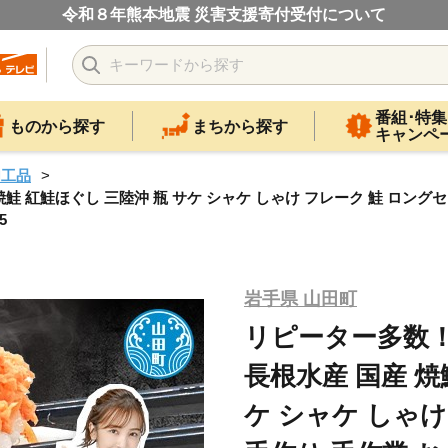
令和８年熊本地震 災害支援寄付受付について
番組･特集
ものから探す
まちから探す
キャンペ
加工品
鮭 紅鮭ほぐし 三陸沖 瓶 サケ シャケ しゃけ フレーク 鮭 ロングセ
5
岩手県 山田町
リピーター多数！
長根水産 国産 焼
ケ シャケ しゃけ