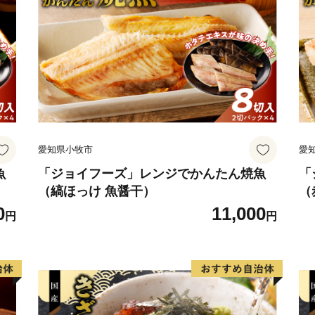
プンを果たしています。夏
ーリズムやキャンプでお楽
周りに広がるエメラルドブ
愛知県小牧市
愛
魚
「ジョイフーズ」レンジでかんたん焼魚
「
（縞ほっけ 魚醤干）
（
0
11,000
円
円