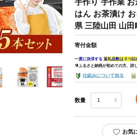
手作り 手作業 お
はん お茶漬け お
県 三陸山田 山田町
寄付金額
一度に決済する
返礼品数は３つ以
🔰ふるさと納税が初めての方、詳
仕組みについて知る
数量
お気