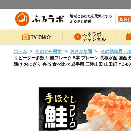
地域とあなたを元気にする
ふるさと納税
ふるラボ
TVで紹介
チャンネル
ホーム
ものから探す
おさかな類
その他魚貝・
リピーター多数！ 鮭フレーク 5本 プレーン 長根水産 国産 焼
漬け おにぎり 弁当 食べ比べ 岩手県 三陸山田 山田町 YD-80