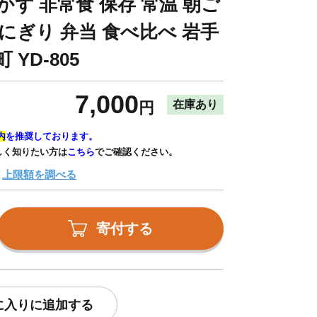
かず 非常食 保存 常温 朝ご
にぎり 弁当 食べ比べ 岩手
 YD-805
7,000
在庫あり
円
内
を推奨しております。
しく知りたい方は
こちら
でご確認ください。
上限額を調べる
寄付する
に入りに追加する