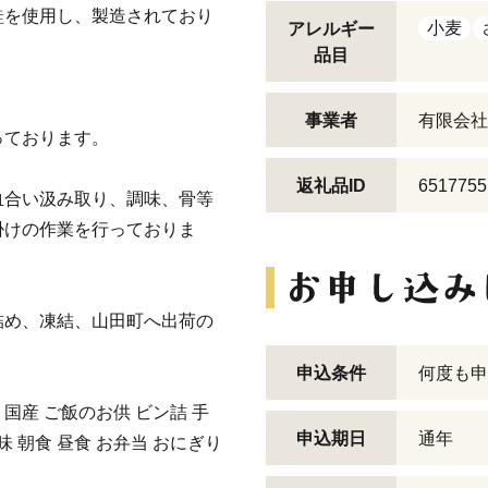
鮭を使用し、製造されており
小麦
アレルギー
品目
事業者
有限会社
っております。
返礼品ID
6517755
血合い汲み取り、調味、骨等
掛けの作業を行っておりま
詰め、凍結、山田町へ出荷の
申込条件
何度も申
国産 ご飯のお供 ビン詰 手
申込期日
通年
味 朝食 昼食 お弁当 おにぎり