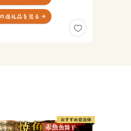
を擁し、三陸復興国立公園に指定されて
かな漁業資源に恵まれていますが、中
業が盛んに行われており、カキの出荷シ
には、採れたてのカキを殻付きのまま蒸
る「三陸山田かき小屋」も多くの方にご
の品質の乾しいたけや、香りの強い松
の四季おりおりを感じる味覚に満ちてい
やかな山田湾にはぽっかりと島が浮か
レスケンス号がこの島に着いたという史
呼ばれています。オランダ島は、無人島
地域の子どもたちにも親しまれていまし
。現在は復旧し、海水浴場として再オー