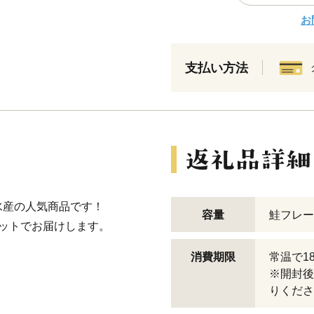
お
支払い方法
水産の人気商品です！
容量
鮭フレーク
ットでお届けします。
消費期限
常温で1
※開封後
りくださ