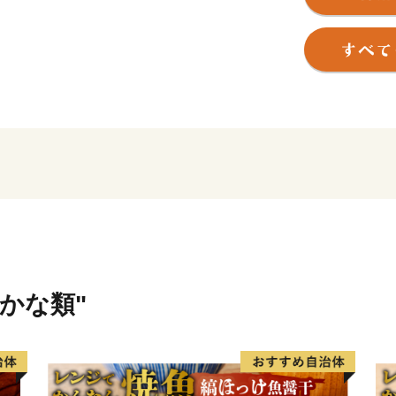
湾」、開放的な「船越湾」
います。
サケ、アワビ、ウニなど豊
でもカキ、ホタテの養殖漁
ーズンである晩秋から春先
して時間内で食べ放題でき
好評いただいています。
また、全国でも最高レベル
茸の産地でもあり、海、山
ます。
湖に例えられるほど波おだ
んでいます。
さかな類"
１６４３年にオランダ船ブ
実から、「オランダ島」と
の海水浴場として観光客や
たが、東日本大震災で被災