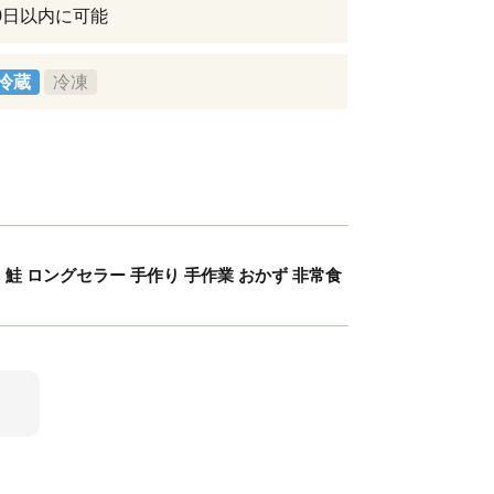
0日以内に可能
冷蔵
冷凍
 鮭 ロングセラー 手作り 手作業 おかず 非常食