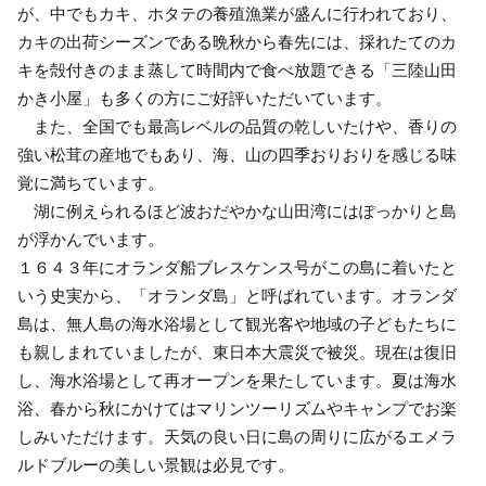
が、中でもカキ、ホタテの養殖漁業が盛んに行われており、
カキの出荷シーズンである晩秋から春先には、採れたてのカ
キを殻付きのまま蒸して時間内で食べ放題できる「三陸山田
かき小屋」も多くの方にご好評いただいています。
また、全国でも最高レベルの品質の乾しいたけや、香りの
強い松茸の産地でもあり、海、山の四季おりおりを感じる味
覚に満ちています。
湖に例えられるほど波おだやかな山田湾にはぽっかりと島
が浮かんでいます。
１６４３年にオランダ船ブレスケンス号がこの島に着いたと
いう史実から、「オランダ島」と呼ばれています。オランダ
島は、無人島の海水浴場として観光客や地域の子どもたちに
も親しまれていましたが、東日本大震災で被災。現在は復旧
し、海水浴場として再オープンを果たしています。夏は海水
浴、春から秋にかけてはマリンツーリズムやキャンプでお楽
しみいただけます。天気の良い日に島の周りに広がるエメラ
ルドブルーの美しい景観は必見です。