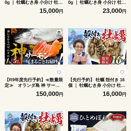
0g ｜ 牡蠣むき身 小分け 牡蛎
0g ｜ 牡蠣むき身 小分け 牡蛎
むき牡蠣 カキ オイスター 濃
むき牡蠣 カキ オイスター 濃
15,000
23,000
円
円
厚 岩手県 岩手 山田町 三陸山
厚 岩手県 岩手 山田町 三陸山
田 木村商店 小分け かき 海鮮
田 木村商店 小分け かき 海鮮
魚介 貝類 海の幸 家庭用 BB
魚介 貝類 海の幸 家庭用 BB
Q ｜ KM015-2s
Q ｜ KM015-3s
【R9年度先行予約】≪数量限
【先行予約】 牡蠣 殻付き 16
定≫ オランダ島 神 サーモ
個 ｜ 牡蠣むき身 小分け 牡蛎
ン ×1本（約5kg以上）【三陸
むき牡蠣 カキ オイスター 濃
150,000
16,000
円
円
やまだ漁協】三陸山田 山田町
厚 岩手県 岩手 山田町 三陸山
山田湾 山田産 国産 トラウト
田 木村商店 小分け かき 海鮮
サーモン 鮭 養殖 刺身 カルパ
魚介 貝類 海の幸 家庭用 BB
ッチョ 生食 神サーモン ｜ S
Q ｜ KM014-16s
M007-r9