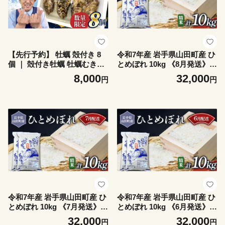
【先行予約】 牡蠣 殻付き 8
令和7年産 岩手県山田町産 ひ
個 ｜ 殻付き牡蠣 牡蠣むき身
とめぼれ 10kg 《8月発送》
小分け 牡蛎 むき牡蠣 カキ オ
【配送日指定不可】 三陸山田
8,000
32,000
円
円
イスター 濃厚 岩手県 岩手 山
山田町 お米 白米 精米 農産品
田町 三陸山田 木村商店 小分
新米 選べる容量 選べる配送
け かき 海鮮 魚介 貝類 海の
月 三陸産お米 三陸産ひとめ
幸 家庭用 BB ｜ KM014-8s
ぼれ ふるさと納税米 YD-110
1
令和7年産 岩手県山田町産 ひ
令和7年産 岩手県山田町産 ひ
とめぼれ 10kg 《7月発送》
とめぼれ 10kg 《6月発送》
【配送日指定不可】 三陸山田
【配送日指定不可】 三陸山田
32,000
32,000
円
円