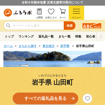
令和８年熊本地震 災害支援寄付受付について
上限額
お気に入り
カート
メニュー
検索
トップ
ランキング
返礼品一覧
まち一覧
特集
初心者ガイド
ホーム
まちから探す
東北地方
岩手県
岩手県山田町
いわてけんやまだまち
岩手県 山田町
すべての返礼品を見る