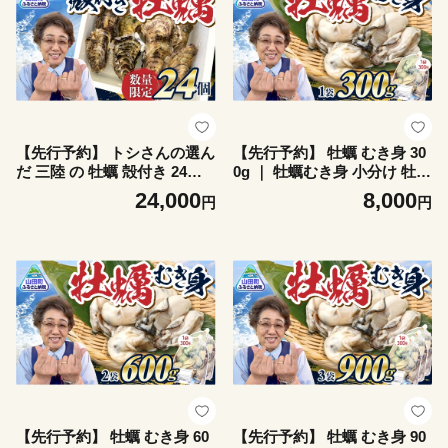
【先行予約】 トシさんの選ん
【先行予約】 牡蠣 むき身 30
だ 三陸 の 牡蠣 殻付き 24個
0g ｜ 牡蠣むき身 小分け 牡蛎
｜ 殻付き牡蠣 牡蠣むき身 小
むき牡蠣 カキ オイスター 濃
24,000
8,000
円
円
分け 牡蛎 むき牡蠣 カキ オイ
厚 岩手県 岩手 山田町 三陸山
スター 濃厚 岩手県 岩手 山田
田 木村商店 小分け かき 海鮮
町 三陸山田 木村商店 小分け
魚介 貝類 海の幸 家庭用 BB
かき 海鮮 魚介 貝類 海の幸
Q ｜ KM015-1s
家庭用 BBQ ｜ KM014-24s
【先行予約】 牡蠣 むき身 60
【先行予約】 牡蠣 むき身 90