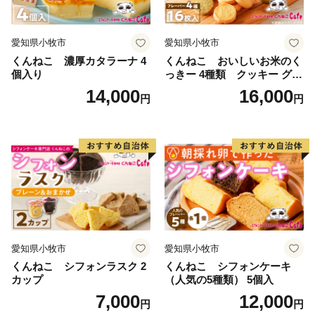
愛知県小牧市
愛知県小牧市
くんねこ 濃厚カタラーナ 4
くんねこ おいしいお米のく
個入り
っきー 4種類 クッキー グル
テンフリー
14,000
16,000
円
円
愛知県小牧市
愛知県小牧市
くんねこ シフォンラスク 2
くんねこ シフォンケーキ
カップ
（人気の5種類） 5個入
7,000
12,000
円
円