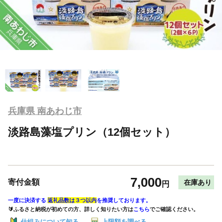
兵庫県 南あわじ市
淡路島藻塩プリン（12個セット）
7,000
寄付金額
在庫あり
円
一度に決済する
返礼品数は３つ以内
を推奨しております。
🔰ふるさと納税が初めての方、詳しく知りたい方は
こちら
でご確認ください。
仕組みについて知る
上限額を調べる