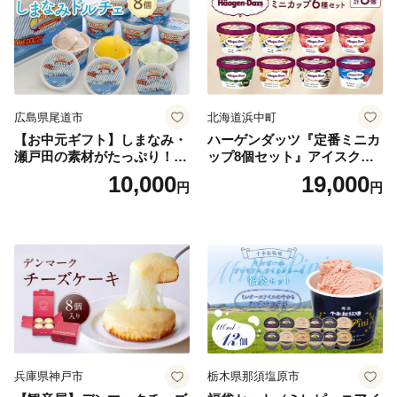
広島県尾道市
北海道浜中町
【お中元ギフト】しまなみ・
ハーゲンダッツ『定番ミニカ
瀬戸田の素材がたっぷり！ジ
ップ8個セット』アイスクリ
ェラート8個
ーム アイス スイーツ デザー
10,000
19,000
円
円
ト_H0016-104
兵庫県神戸市
栃木県那須塩原市