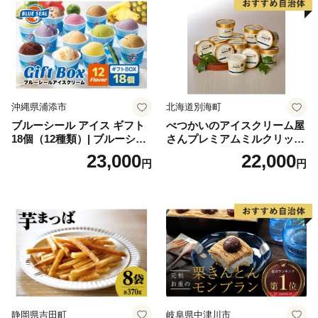
沖縄県浦添市
北海道別海町
ブルーシール アイス ギフト
べつかいのアイスクリーム屋
18個（12種類）| ブルーシー
さんプレミアムミルクリッチ
ルアイス ブルーシールアイ
12個（AP-01）（ 北海道アイ
23,000
22,000
円
円
スクリーム 着日指定可能 送
ス 北海道産アイス アイス ア
料無料 ジェラート 沖縄県 バ
イススイーツ アイスクリー
ースデー 贈り物 プレゼント
ム 北海道産アイスクリーム
誕生日 カップ 詰め合わせ バ
道産アイス 道産アイスクリ
ラエティ | バニラ チョコレー
ーム ギフト 詰合せ 詰め合わ
ト ストロベリー ピスタチオ
せ ふるさと納税 ）
バニラ＆クッキー ウベ 沖縄
紅イモ 塩ちんすこう 沖縄シ
ークヮーサー 沖縄黒糖 琉球
ロイヤルミルクティ 沖縄パ
イン
静岡県吉田町
岐阜県中津川市