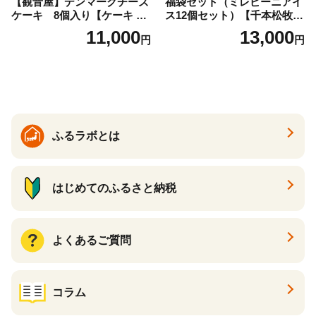
【観音屋】デンマークチーズ
福袋セット（ミレピーニアイ
ケーキ 8個入り【ケーキ チ
ス12個セット）【千本松牧
ーズケーキ 人気スイーツ お
場】 ns025-014-12 【デザー
11,000
13,000
円
円
すすめスイーツ 神戸スイー
ト 詰め合わせ ギフト】
ツ 新感覚チーズケーキ おす
すめケーキ 兵庫県 神戸市 D0
910-17】
ふるラボとは
はじめてのふるさと納税
よくあるご質問
コラム