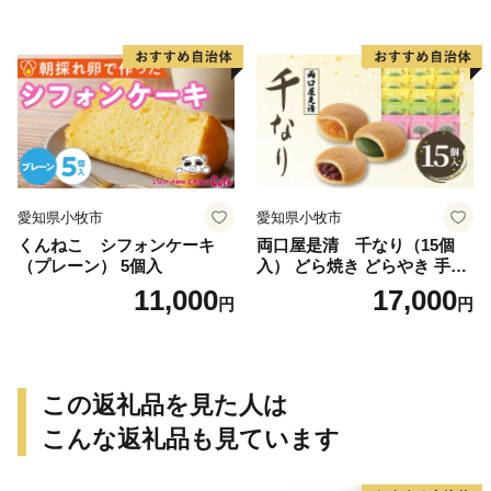
愛知県小牧市
愛知県小牧市
くんねこ シフォンケーキ
両口屋是清 千なり（15個
（プレーン） 5個入
入） どら焼き どらやき 手土
産 お土産 土産 丹波大納言小
11,000
17,000
円
円
豆 抹茶 林檎 りんご 慶事 お
祝い 法事 法要 詰め合わせ お
取り寄せ 瓢箪 豊臣秀吉 焼印
個包装 贈り物 老舗 お茶菓子
この返礼品を見た人は
こんな返礼品も見ています