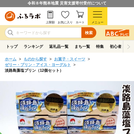
令和８年熊本地震 災害支援寄付受付について
上限額
お気に入り
カート
メニュー
検索
トップ
ランキング
返礼品一覧
まち一覧
特集
初心者ガイド
ホーム
ものから探す
お菓子・スイーツ
ゼリー・プリン・アイス・ヨーグルト
淡路島藻塩プリン（12個セット）