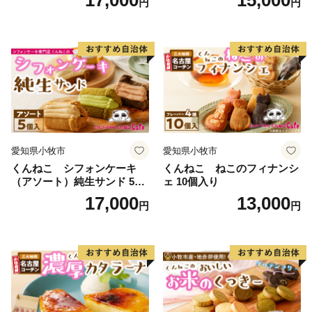
円
円
愛知県小牧市
愛知県小牧市
くんねこ シフォンケーキ
くんねこ ねこのフィナンシ
（アソート）純生サンド 5個
ェ 10個入り
入
17,000
13,000
円
円