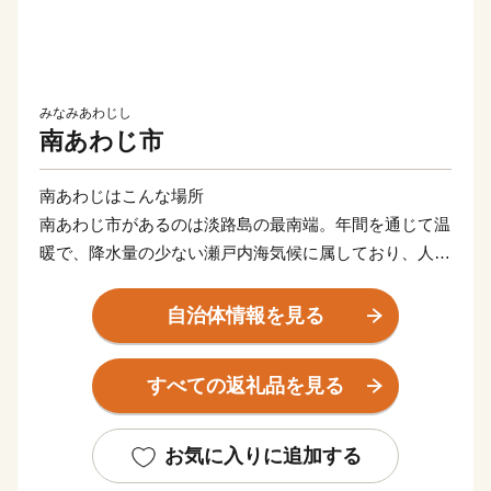
みなみあわじし
南あわじ市
南あわじはこんな場所
南あわじ市があるのは淡路島の最南端。年間を通じて温
暖で、降水量の少ない瀬戸内海気候に属しており、人口
は約４万７０００人、面積２２９.０１キロ平方メート
ルと、淡路島の中でも人口、面積とも最大の市。「島」
自治体情報を見る
といっても、島の両端は橋とつながっています。
神戸や大阪、四国からもアクセスしやすく、高速バスだ
すべての返礼品を見る
と、京阪神から約２時間。徳島方面から約１時間です。
そんな南あわじ市は多彩な農畜水産物の産地として、そ
の生産とＰＲに力を入れています。
お気に入りに追加する