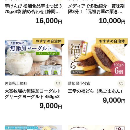
芋けんぴ 松浦食品芋まつば 3
メディアで多数紹介 賞味期
70g×8袋 詰め合わせ [静岡伊
限3分！「元祖お重の栗きん
勢丹(松浦食品) 静岡県 吉田町
とんモンブラン」 【未来の
16,000
10,000
円
円
22424274] 芋ケンピ セット
ご褒美】スイーツ 栗 モンブ
小袋 個包装 小分け
ラン くりきんとん デザート
ご褒美 お取り寄せ くり お菓
子 菓子 F4N-2298
佐賀県上峰町
愛知県小牧市
大富牧場の無添加ヨーグルト
三幸の福どら（黒ごまあん）
グリークヨーグルト 450g×2
9,000
円
9,000
円