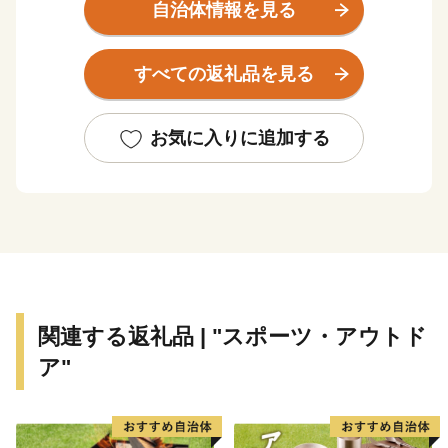
東日本大震災により甚大な被害を受けましたが、再生と
自治体情報を見る
さらなる発展につながる「創造的な復興」に向けた取り
組みを推進し、県民の皆さんと力を合わせ、魅力ある宮
すべての返礼品を見る
城を築いてまいります。
お気に入りに追加する
関連する返礼品 | "スポーツ・アウトド
ア"