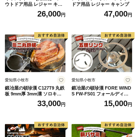
ウトドア用品 レジャー キャ
ドア用品 レジャー キャンプ
ンプ バーベキュー BBQ 五徳
26,000
47,000
円
円
愛知県小牧市
愛知県小牧市
鍛冶屋の頓珍漢 C127T9 丸鉄
鍛冶屋の頓珍漢 FORE WIND
板 9mm厚 3mm溝 ソロキャ
S FW-FS01 フォールディン
ンプ用 専用ハンドル付き ス
グ キャンプストーブ専用 五
33,000
15,000
円
円
ノーピーク アルミパーソナ
徳リング
ルクッカーサイズ