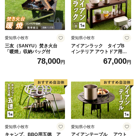
愛知県小牧市
愛知県小牧市
三友（SANYU）焚き火台
アイアンラック タイプB
「暖焼」収納バッグ付
インテリア アウトドア用品
レジャー キャンプ
78,000
67,000
円
円
愛知県小牧市
愛知県小牧市
キャンプ、BBQ用五徳 ア
アイアンテーブル アウト