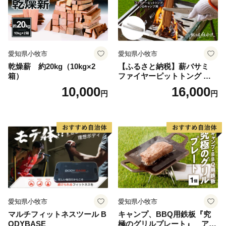
愛知県小牧市
愛知県小牧市
乾燥薪 約20kg（10kg×2
【ふるさと納税】薪バサミ
箱）
ファイヤーピットトング ソ
ロキャンプ用 コンパクト ス
10,000
16,000
円
円
テンレス材 軽量 アウトドア
BBQ グランピング 強度を維
持 掴みやすい工夫 サビに強
い 繰り返し使える 日本製 安
心 鍛冶屋の頓珍漢 愛知県 送
料無料
愛知県小牧市
愛知県小牧市
マルチフィットネスツール B
キャンプ、BBQ用鉄板『究
ODYBASE
極のグリルプレート』 アウ