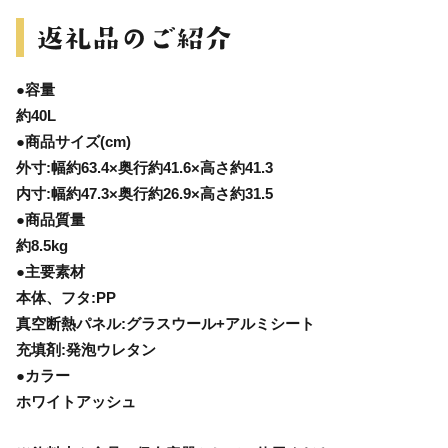
●容量
約40L
●商品サイズ(cm)
外寸:幅約63.4×奥行約41.6×高さ約41.3
内寸:幅約47.3×奥行約26.9×高さ約31.5
●商品質量
約8.5kg
●主要素材
本体、フタ:PP
真空断熱パネル:グラスウール+アルミシート
充填剤:発泡ウレタン
●カラー
ホワイトアッシュ