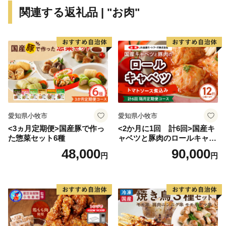
多可町の歴史は古く奈良時代に編まれた「播磨風土記」
関連する返礼品 | "お肉"
も記載されており、その風土記に登場する大人（おおひ
と）伝説から生まれた「あまんじゃこ（天邪鬼）」をモ
チーフとした「たか坊」が町のＰＲをしています。
★ABCテレビのニュース情報番組「キャスト」で「 畑
中義和商店 」” つやの玉 ”が紹介されました！
👉 『つやの玉』・『こんにゃく美肌たおる』×2ｾｯﾄ
愛知県小牧市
愛知県小牧市
<3ヵ月定期便>国産豚で作っ
<2か月に1回 計6回>国産キ
た惣菜セット6種
ャベツと豚肉のロールキャベ
ツ（6P入り）
48,000
90,000
円
円