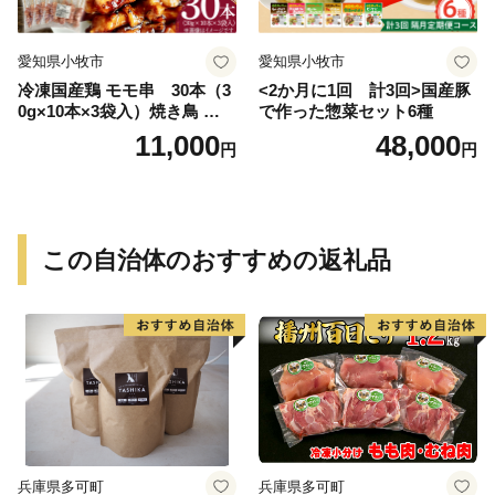
愛知県小牧市
愛知県小牧市
冷凍国産鶏 モモ串 30本（3
<2か月に1回 計3回>国産豚
0g×10本×3袋入）焼き鳥 おつ
で作った惣菜セット6種
まみ バーベキュー 小分け 国
11,000
48,000
円
円
産 鶏肉 焼鳥 やきとり 串 惣
菜 おかず 晩酌 冷凍 パーティ
ー 便利 食材 具材 お家居酒屋
この自治体のおすすめの返礼品
兵庫県多可町
兵庫県多可町