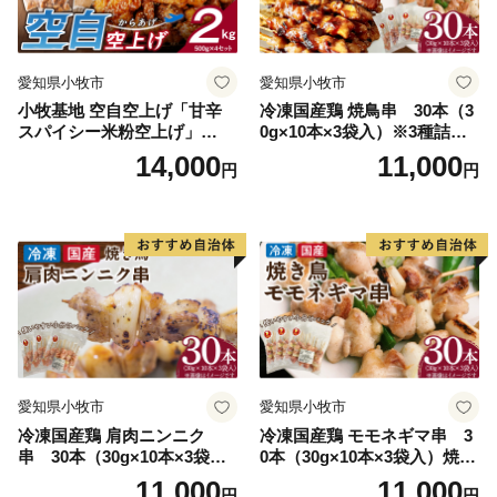
愛知県小牧市
愛知県小牧市
小牧基地 空自空上げ「甘辛
冷凍国産鶏 焼鳥串 30本（3
スパイシー米粉空上げ」
0g×10本×3袋入）※3種詰め
（計2kg 500g×4袋）手羽先
合わせ 焼き鳥 おつまみ バー
14,000
11,000
円
円
風
ベキュー 小分け 国産 鶏肉 焼
鳥 やきとり 串 惣菜 おかず
晩酌 冷凍 パーティー 便利 食
材 具材 お家居酒屋 詰め合わ
せ
愛知県小牧市
愛知県小牧市
冷凍国産鶏 肩肉ニンニク
冷凍国産鶏 モモネギマ串 3
串 30本（30g×10本×3袋
0本（30g×10本×3袋入）焼き
入）焼き鳥 おつまみ バーベ
鳥 おつまみ バーベキュー 小
11,000
11,000
円
円