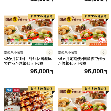
キュー 小分け 国産 鶏肉 焼鳥
分け 国産 鶏肉 焼鳥 やきとり
やきとり 串 惣菜 おかず 晩酌
串 惣菜 おかず 晩酌 冷凍 パ
冷凍 パーティー 便利 食材 具
ーティー 便利 食材 具材 お家
材 お家居酒屋 にんにく
居酒屋 ねぎま ネギマ
愛知県小牧市
愛知県小牧市
<2か月に1回 計6回>国産豚
<6ヵ月定期便>国産豚で作っ
で作った惣菜セット6種
た惣菜セット6種
96,000
96,000
円
円