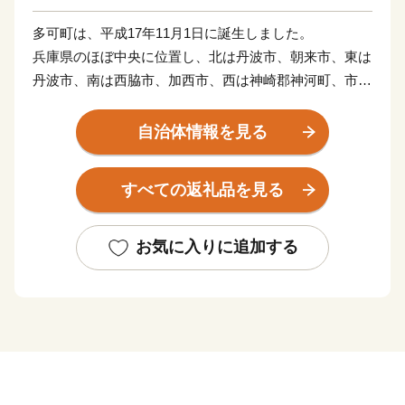
多可町は、平成17年11月1日に誕生しました。
兵庫県のほぼ中央に位置し、北は丹波市、朝来市、東は
丹波市、南は西脇市、加西市、西は神崎郡神河町、市川
町にそれぞれ接しています。
東西13km、南北27km、総面積185.19km2を有し、直線
自治体情報を見る
距離で神戸まで約45km、大阪まで約70kmの距離にあり
ます。
すべての返礼品を見る
地勢的には、周囲を中国山地の山々に囲まれ、杉原川、
野間川が流れ、春は桜、秋には紅葉、初夏にはホタルが
舞う幻想的な風景が楽しめる多自然居住の魅力あふれる
お気に入りに追加する
町です。
自然を活かした体験施設の充実に加え、多可町の自然農
法で育てられたお米や、野菜、播州百日どり、シカ肉の
加工品、多可町産山田錦を使用した日本酒、播州ラーメ
ンなどの特産品があり、おふくろの味の定番の「巻き寿
司」は多可町の代表商品となっています。