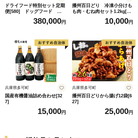
ドライフード特別セット定期
播州百日どり 冷凍小分けも
便[580] ドッグフード 無
も肉・むね肉セット1.2kg[66
添加 鹿肉
8]
380,000
10,000
円
円
兵庫県多可町
兵庫県多可町
国産有機醤油詰め合わせ[32
播州百日どりから揚げ12袋[6
7]
27]
15,000
25,000
円
円