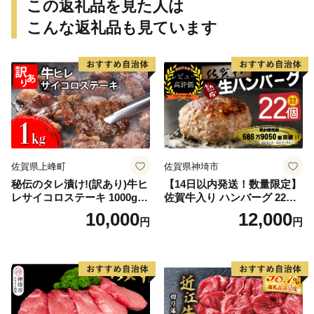
この返礼品を見た人は
こんな返礼品も見ています
佐賀県上峰町
佐賀県神埼市
秘伝のタレ漬け!(訳あり)牛ヒ
【14日以内発送！数量限定】
レサイコロステーキ 1000g
佐賀牛入り ハンバーグ 22個
【B-1098-AS】
2.6kg(120g×22個)【佐賀牛
10,000
12,000
円
円
黒毛和牛 ブランド牛 九州 ハ
ンバーグ 牛肉 豚肉 国産 お弁
当 おかず 惣菜 おすすめ 人
気】(H083106)