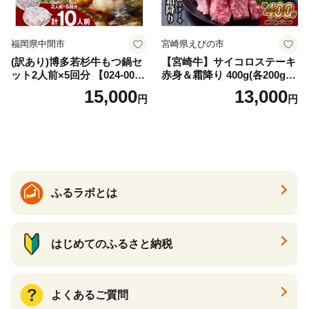
福岡県中間市
宮崎県えびの市
(訳あり)博多若杉牛もつ鍋セ
【宮崎牛】サイコロステーキ
ット2人前×5回分 【024-002
赤身＆霜降り 400g(各200g×
7】
１P 計2P) 真空パック 冷凍
15,000
13,000
円
円
ふるラボとは
はじめてのふるさと納税
よくあるご質問