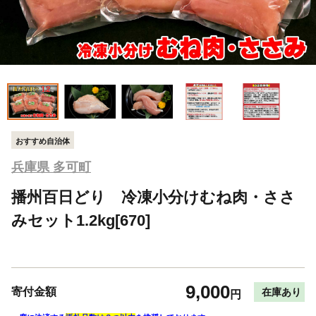
おすすめ自治体
兵庫県 多可町
播州百日どり 冷凍小分けむね肉・ささ
みセット1.2kg[670]
9,000
寄付金額
在庫あり
円