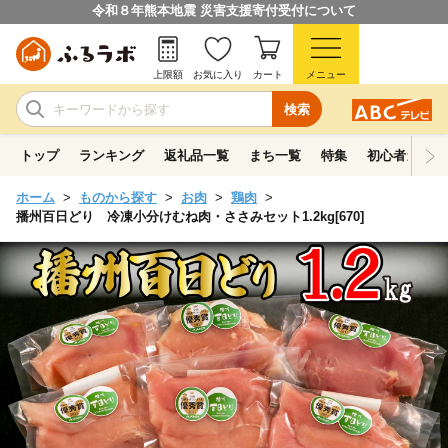
令和８年熊本地震 災害支援寄付受付について
上限額
お気に入り
カート
メニュー
検索
トップ
ランキング
返礼品一覧
まち一覧
特集
初心者ガイド
ホーム
ものから探す
お肉
鶏肉
播州百日どり 冷凍小分けむね肉・ささみセット1.2kg[670]