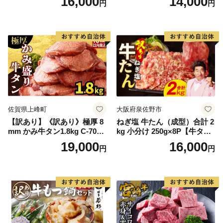
16,000
14,000
円
円
60] 肉 牛肉 精肉 牛たん 牛タ
ン塩 牛たん塩 冷凍 焼肉 BB
Q アウトドア バーベキュー
厚切り タン
佐賀県上峰町
大阪府泉佐野市
【訳あり】《訳あり》極厚 8
ねぎ塩 牛たん（成型）合計 2
mm かみ牛タン1.8kg C-709-
kg 小分け 250g×8P【牛タン
AS
牛肉 焼肉用 薄切り 訳あり サ
19,000
16,000
円
円
イズ不揃い】