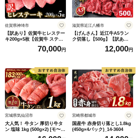
佐賀県神埼市
滋賀県近江八幡市
【訳あり】佐賀牛ヒレステー
【げんさん】近江牛A5ラン
キ200g×5枚【佐賀牛 ステー
ク切落し【500g】【訳あり】
キ ブランド肉 ヒレ肉 フィレ
【DG12W】
70,000
12,000
円
円
肉 ジューシー ヘルシー】(H0
65175)
宮城県気仙沼市
宮崎県都城市
大人気！ 牛タン 厚切り牛タ
国産牛 赤身切り落とし1.8kg
ン 塩味 1kg (500g×2) [モ〜ラ
(450g×4パック)_14-3604
ンド 宮城県 気仙沼市 205646