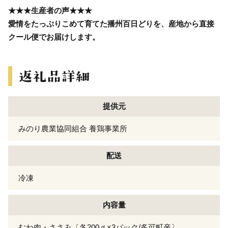
★★★生産者の声★★★
愛情をたっぷりこめて育てた播州百日どりを、産地から直接
クール便でお届けします。
提供元
みのり農業協同組合 養鶏事業所
配送
冷凍
内容量
むね肉・ささみ〔各200ｇ×3パック/多可町産〕